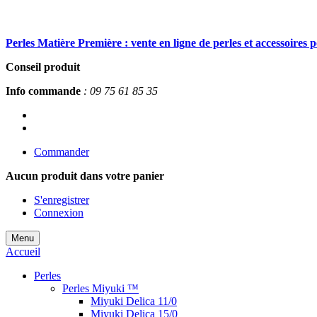
Perles Matière Première : vente en ligne de perles et accessoires 
Conseil produit
Info commande
: 09 75 61 85 35
Commander
Aucun produit
dans votre panier
S'enregistrer
Connexion
Menu
Accueil
Perles
Perles Miyuki ™
Miyuki Delica 11/0
Miyuki Delica 15/0