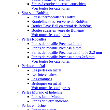
Strass à coudre en cristal autrichien
Voir toutes les catégories
Strass de Bohême
Strass thermocollants Hotfix
Rondelles strass en verre de Bohême
Boules Pave Ball en cristal de Bohême
Boules strass en verre de Bohème
Voir toutes les catégories
Perles Rocailles
Perles de rocaille Preciosa 2 mm
Perles de rocaille Preciosa 4 mm
Perles de rocaille Preciosa demi-tube 2x2 mm
Perles de rocaille Preciosa tubes 2x6 mm
Voir toutes les catégories
Perles en métal
Les perles en metal
Les intercalaires
Les estampes
Breloques en métal
Voir toutes les catégories
Perles Murano et Indienne
Perles façon Murano
Perles de verre indienne
Perles en résine
Perles magiques