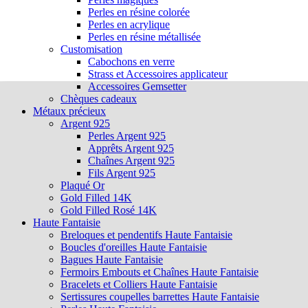
Perles en résine colorée
Perles en acrylique
Perles en résine métallisée
Customisation
Cabochons en verre
Strass et Accessoires applicateur
Accessoires Gemsetter
Chèques cadeaux
Métaux précieux
Argent 925
Perles Argent 925
Apprêts Argent 925
Chaînes Argent 925
Fils Argent 925
Plaqué Or
Gold Filled 14K
Gold Filled Rosé 14K
Haute Fantaisie
Breloques et pendentifs Haute Fantaisie
Boucles d'oreilles Haute Fantaisie
Bagues Haute Fantaisie
Fermoirs Embouts et Chaînes Haute Fantaisie
Bracelets et Colliers Haute Fantaisie
Sertissures coupelles barrettes Haute Fantaisie