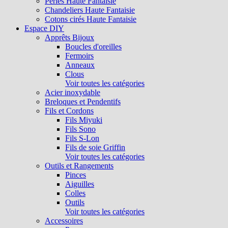
Perles Haute Fantaisie
Chandeliers Haute Fantaisie
Cotons cirés Haute Fantaisie
Espace DIY
Apprêts Bijoux
Boucles d'oreilles
Fermoirs
Anneaux
Clous
Voir toutes les catégories
Acier inoxydable
Breloques et Pendentifs
Fils et Cordons
Fils Miyuki
Fils Sono
Fils S-Lon
Fils de soie Griffin
Voir toutes les catégories
Outils et Rangements
Pinces
Aiguilles
Colles
Outils
Voir toutes les catégories
Accessoires