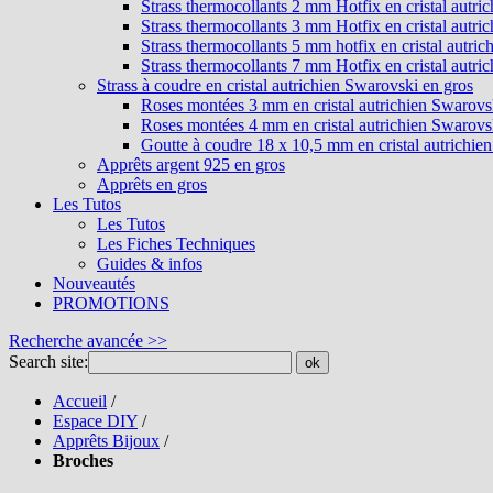
Strass thermocollants 2 mm Hotfix en cristal autri
Strass thermocollants 3 mm Hotfix en cristal autri
Strass thermocollants 5 mm hotfix en cristal autri
Strass thermocollants 7 mm Hotfix en cristal autri
Strass à coudre en cristal autrichien Swarovski en gros
Roses montées 3 mm en cristal autrichien Swarovs
Roses montées 4 mm en cristal autrichien Swarovs
Goutte à coudre 18 x 10,5 mm en cristal autrichie
Apprêts argent 925 en gros
Apprêts en gros
Les Tutos
Les Tutos
Les Fiches Techniques
Guides & infos
Nouveautés
PROMOTIONS
Recherche avancée >>
Search site:
ok
Accueil
/
Espace DIY
/
Apprêts Bijoux
/
Broches