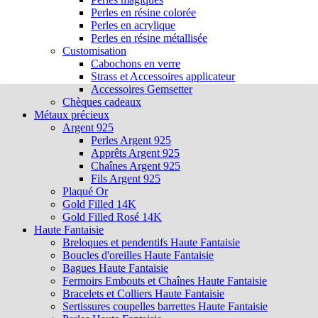
Perles en résine colorée
Perles en acrylique
Perles en résine métallisée
Customisation
Cabochons en verre
Strass et Accessoires applicateur
Accessoires Gemsetter
Chèques cadeaux
Métaux précieux
Argent 925
Perles Argent 925
Apprêts Argent 925
Chaînes Argent 925
Fils Argent 925
Plaqué Or
Gold Filled 14K
Gold Filled Rosé 14K
Haute Fantaisie
Breloques et pendentifs Haute Fantaisie
Boucles d'oreilles Haute Fantaisie
Bagues Haute Fantaisie
Fermoirs Embouts et Chaînes Haute Fantaisie
Bracelets et Colliers Haute Fantaisie
Sertissures coupelles barrettes Haute Fantaisie