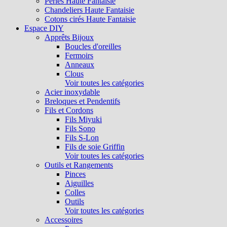
Perles Haute Fantaisie
Chandeliers Haute Fantaisie
Cotons cirés Haute Fantaisie
Espace DIY
Apprêts Bijoux
Boucles d'oreilles
Fermoirs
Anneaux
Clous
Voir toutes les catégories
Acier inoxydable
Breloques et Pendentifs
Fils et Cordons
Fils Miyuki
Fils Sono
Fils S-Lon
Fils de soie Griffin
Voir toutes les catégories
Outils et Rangements
Pinces
Aiguilles
Colles
Outils
Voir toutes les catégories
Accessoires