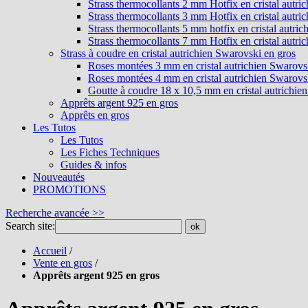
Strass thermocollants 2 mm Hotfix en cristal autri
Strass thermocollants 3 mm Hotfix en cristal autri
Strass thermocollants 5 mm hotfix en cristal autri
Strass thermocollants 7 mm Hotfix en cristal autri
Strass à coudre en cristal autrichien Swarovski en gros
Roses montées 3 mm en cristal autrichien Swarovs
Roses montées 4 mm en cristal autrichien Swarovs
Goutte à coudre 18 x 10,5 mm en cristal autrichie
Apprêts argent 925 en gros
Apprêts en gros
Les Tutos
Les Tutos
Les Fiches Techniques
Guides & infos
Nouveautés
PROMOTIONS
Recherche avancée >>
Search site:
ok
Accueil
/
Vente en gros
/
Apprêts argent 925 en gros