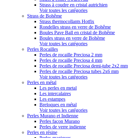
Strass à coudre en cristal autrichien
Voir toutes les catégories
Strass de Bohême
Strass thermocollants Hotfix
Rondelles strass en verre de Bohême
Boules Pave Ball en cristal de Bohême
Boules strass en verre de Bohème
Voir toutes les catégories
Perles Rocailles
Perles de rocaille Preciosa 2 mm
Perles de rocaille Preciosa 4 mm
Perles de rocaille Preciosa demi-tube 2x2 mm
Perles de rocaille Preciosa tubes 2x6 mm
Voir toutes les catégories
Perles en métal
Les perles en metal
Les intercalaires
Les estampes
Breloques en métal
Voir toutes les catégories
Perles Murano et Indienne
Perles façon Murano
Perles de verre indienne
Perles en résine
Perles magiques