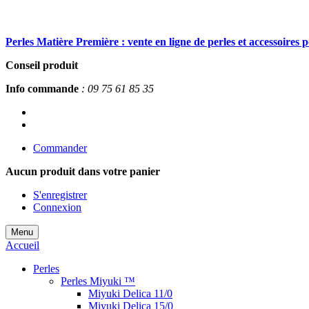
Perles Matière Première : vente en ligne de perles et accessoires 
Conseil produit
Info commande
: 09 75 61 85 35
Commander
Aucun produit
dans votre panier
S'enregistrer
Connexion
Menu
Accueil
Perles
Perles Miyuki ™
Miyuki Delica 11/0
Miyuki Delica 15/0