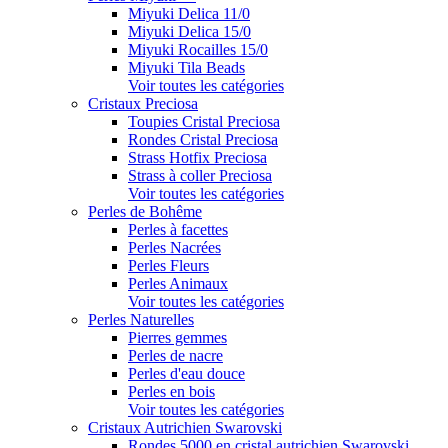
Miyuki Delica 11/0
Miyuki Delica 15/0
Miyuki Rocailles 15/0
Miyuki Tila Beads
Voir toutes les catégories
Cristaux Preciosa
Toupies Cristal Preciosa
Rondes Cristal Preciosa
Strass Hotfix Preciosa
Strass à coller Preciosa
Voir toutes les catégories
Perles de Bohême
Perles à facettes
Perles Nacrées
Perles Fleurs
Perles Animaux
Voir toutes les catégories
Perles Naturelles
Pierres gemmes
Perles de nacre
Perles d'eau douce
Perles en bois
Voir toutes les catégories
Cristaux Autrichien Swarovski
Rondes 5000 en cristal autrichien Swarovski