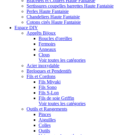
Bracelets et Colliers Haute Fantaisie
Sertissures coupelles barrettes Haute Fantaisie
Perles Haute Fantaisie
Chandeliers Haute Fantaisie
Cotons cirés Haute Fantaisie
Espace DIY
Apprêts Bijoux
Boucles d'oreilles
Fermoirs
Anneaux
Clous
Voir toutes les catégories
Acier inoxydable
Breloques et Pendentifs
Fils et Cordons
Fils Miyuki
Fils Sono
Fils S-Lon
Fils de soie Griffin
Voir toutes les catégories
Outils et Rangements
Pinces
Aiguilles
Colles
Outils