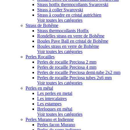
Strass hotfix thermocollants Swarovski
Strass à coller Swarovski
Strass à coudre en cristal autrichien
Voir toutes les catégories
Strass de Bohême
Strass thermocollants Hotfix
Rondelles strass en verre de Bohême
Boules Pave Ball en cristal de Bohême
Boules strass en verre de Bohème
Voir toutes les catégories
Perles Rocailles
Perles de rocaille Preciosa 2 mm
Perles de rocaille Preciosa 4 mm
Perles de rocaille Preciosa demi-tube 2x2 mm
Perles de rocaille Preciosa tubes 2x6 mm
Voir toutes les catégories
Perles en métal
Les perles en metal
Les intercalaires
Les estampes
Breloques en métal
Voir toutes les catégories
Perles Murano et Indienne
Perles façon Murano
Perles de verre indienne