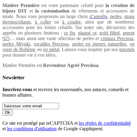
Matière Première
est votre partenaire créatif pour
la création de
bijoux DIY
et
la customisation
de vêtements et accessoires de
mode. Nous vous proposons un large choix
d’apprêts
,
perles
,
strass
thermocollants
,
à coller
ou
à coudre
, ainsi que de nombreux
accessoires pour les loisirs créatifs. Sur notre site, découvrez des
apprêts en plusieurs finitions :
or fin
,
plaqué or
,
gold filled
,
argent
925
… mais aussi une vaste sélection de perles et
cristaux Preciosa
,
perles Miyuki
,
rocailles Preciosa
,
perles en pierres naturelles
,
en
verre de Bohême
ou
en métal
. Laissez-vous inspirer par nos
tutoriels
pour donner vie à vos idées.
Matière Première est
Revendeur Agréé Preciosa.
Newsletter
Inscrivez-vous
et recevez les nouveautés, nos astuces, conseils et
bonnes affaires.
Ok
Ce site est protégé par reCAPTCHA et
les règles de confidentialité
et
les conditions d'utilisation
de Google s'appliquent.