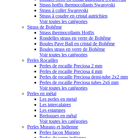
Strass hotfix thermocollants Swarovski
Strass à coller Swarovski
Strass à coudre en cristal autrichien
Voir toutes les catégories
Strass de Bohême
Strass thermocollants Hotfix
Rondelles strass en verre de Bohême
Boules Pave Ball en cristal de Bohême
Boules strass en verre de Bohème
Voir toutes les catégories
Perles Rocailles
Perles de rocaille Preciosa 2 mm
Perles de rocaille Preciosa 4 mm
Perles de rocaille Preciosa demi-tube 2x2 mm
Perles de rocaille Preciosa tubes 2x6 mm
Voir toutes les catégories
Perles en métal
Les perles en metal
Les intercalaires
Les estampes
Breloques en métal
Voir toutes les catégories
Perles Murano et Indienne
Perles façon Murano
Perles de verre indienne