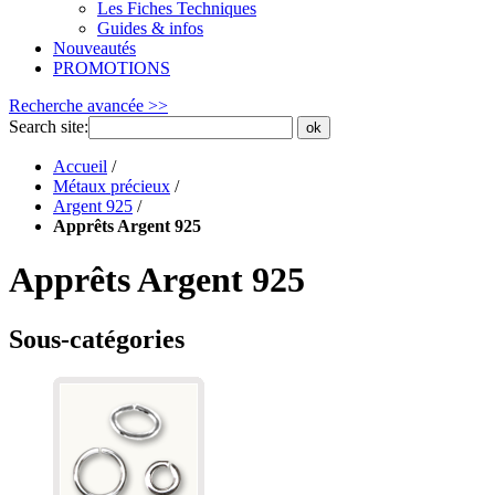
Les Fiches Techniques
Guides & infos
Nouveautés
PROMOTIONS
Recherche avancée >>
Search site:
ok
Accueil
/
Métaux précieux
/
Argent 925
/
Apprêts Argent 925
Apprêts Argent 925
Sous-catégories