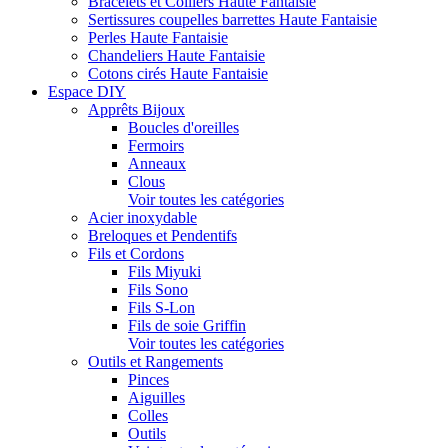
Bracelets et Colliers Haute Fantaisie
Sertissures coupelles barrettes Haute Fantaisie
Perles Haute Fantaisie
Chandeliers Haute Fantaisie
Cotons cirés Haute Fantaisie
Espace DIY
Apprêts Bijoux
Boucles d'oreilles
Fermoirs
Anneaux
Clous
Voir toutes les catégories
Acier inoxydable
Breloques et Pendentifs
Fils et Cordons
Fils Miyuki
Fils Sono
Fils S-Lon
Fils de soie Griffin
Voir toutes les catégories
Outils et Rangements
Pinces
Aiguilles
Colles
Outils