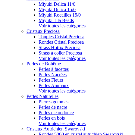
Miyuki Delica 11/0
Miyuki Delica 15/0
Miyuki Rocailles 15/0
Miyuki Tila Beads
Voir toutes les catégories
Cristaux Preciosa
Toupies Cristal Preciosa
Rondes Cristal Preciosa
Strass Hotfix Preciosa
Strass à coller Preciosa
Voir toutes les catégories
Perles de Bohême
Perles à facettes
Perles Nacrées
Perles Fleurs
Perles Animaux
Voir toutes les catégories
Perles Naturelles
Pierres gemmes
Perles de nacre
Perles d'eau douce
Perles en bois
Voir toutes les catégories
Cristaux Autrichien Swarovski
Rondes 5000 en cristal autrichien Swarovski