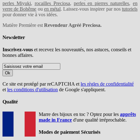
perles Miyuki
,
rocailles Preciosa
,
perles en pierres naturelles
,
en
verre de Bohême
ou
en métal
. Laissez-vous inspirer par nos
tutoriels
pour donner vie à vos idées.
Matière Première est
Revendeur Agréé Preciosa.
Newsletter
Inscrivez-vous
et recevez les nouveautés, nos astuces, conseils et
bonnes affaires.
Ok
Ce site est protégé par reCAPTCHA et
les règles de confidentialité
et
les conditions d'utilisation
de Google s'appliquent.
Qualité
Marre des bijoux en toc ? Optez pour les
apprêts
made in France
d'une qualité irréprochable.
Modes de paiement Sécurisés