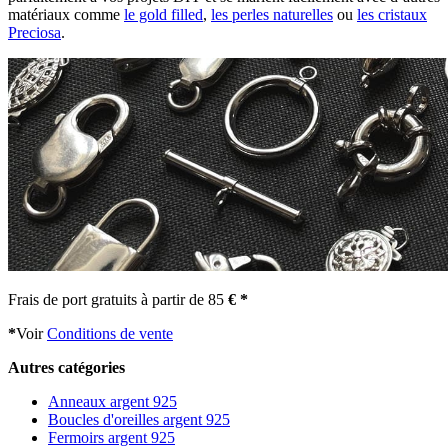
matériaux comme
le gold filled
,
les perles naturelles
ou
les cristaux
Preciosa
.
Frais de port gratuits à partir de 85
€ *
*
Voir
Conditions de vente
Autres catégories
Anneaux argent 925
Boucles d'oreilles argent 925
Fermoirs argent 925