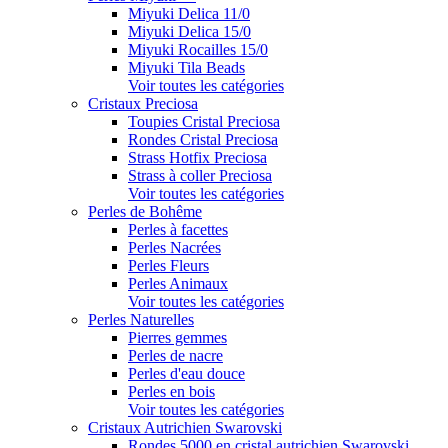
Miyuki Delica 11/0
Miyuki Delica 15/0
Miyuki Rocailles 15/0
Miyuki Tila Beads
Voir toutes les catégories
Cristaux Preciosa
Toupies Cristal Preciosa
Rondes Cristal Preciosa
Strass Hotfix Preciosa
Strass à coller Preciosa
Voir toutes les catégories
Perles de Bohême
Perles à facettes
Perles Nacrées
Perles Fleurs
Perles Animaux
Voir toutes les catégories
Perles Naturelles
Pierres gemmes
Perles de nacre
Perles d'eau douce
Perles en bois
Voir toutes les catégories
Cristaux Autrichien Swarovski
Rondes 5000 en cristal autrichien Swarovski