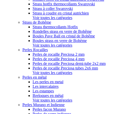
Strass hotfix thermocollants Swarovski
Strass à coller Swarovski
Strass à coudre en cristal autrichien
Voir toutes les catégories
Strass de Bohême
Strass thermocollants Hotfix
Rondelles strass en verre de Bohême
Boules Pave Ball en cristal de Bohême
Boules strass en verre de Bohème
Voir toutes les catégories
Perles Rocailles
Perles de rocaille Preciosa 2 mm
Perles de rocaille Preciosa 4 mm
Perles de rocaille Preciosa demi-tube 2x2 mm
Perles de rocaille Preciosa tubes 2x6 mm
Voir toutes les catégories
Perles en métal
Les perles en metal
Les intercalaires
Les estampes
Breloques en métal
Voir toutes les catégories
Perles Murano et Indienne
Perles façon Murano
Perles de verre indienne