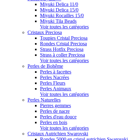
Miyuki Delica 11/0
Miyuki Delica 15/0
Miyuki Rocailles 15/0
Miyuki Tila Beads
Voir toutes les catégories
Cristaux Preciosa
Toupies Cristal Preciosa
Rondes Cristal Preciosa
Strass Hotfix Preciosa
Strass à coller Preciosa
Voir toutes les catégories
Perles de Bohême
Perles à facettes
Perles Nacrées
Perles Fleurs
Perles Animaux
Voir toutes les catégories
Perles Naturelles
Pierres gemmes
Perles de nacre
Perles d'eau douce
Perles en bois
Voir toutes les catégories
Cristaux Autrichien Swarovski
Rondes 5000 en cristal autrichien Swarovski