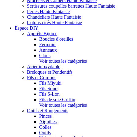
Bracelets et Colliers Haute Fantaisie
Sertissures coupelles barrettes Haute Fantaisie
Perles Haute Fantaisie
Chandeliers Haute Fantaisie
Cotons cirés Haute Fantaisie
Espace DIY
Apprêts Bijoux
Boucles d'oreilles
Fermoirs
Anneaux
Clous
Voir toutes les catégories
Acier inoxydable
Breloques et Pendentifs
Fils et Cordons
Fils Miyuki
Fils Sono
Fils S-Lon
Fils de soie Griffin
Voir toutes les catégories
Outils et Rangements
Pinces
Aiguilles
Colles
Outils