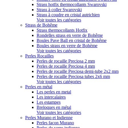
Strass hotfix thermocollants Swarovski
Strass à coller Swarovski
Strass à coudre en cristal autrichien
Voir toutes les catégories
Strass de Bohême
Strass thermocollants Hotfix
Rondelles strass en verre de Bohême
Boules Pave Ball en cristal de Bohême
Boules strass en verre de Bohème
Voir toutes les catégories
Perles Rocailles
Perles de rocaille Preciosa 2 mm
Perles de rocaille Preciosa 4 mm
Perles de rocaille Preciosa demi-tube 2x2 mm
Perles de rocaille Preciosa tubes 2x6 mm
Voir toutes les catégories
Perles en métal
Les perles en metal
Les intercalaires
Les estampes
Breloques en métal
Voir toutes les catégories
Perles Murano et Indienne
Perles façon Murano
Perles de verre indienne