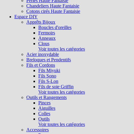
Perles Haute Fantaisie
Chandeliers Haute Fantaisie
Cotons cirés Haute Fantaisie
Espace DIY
Apprêts Bijoux
Boucles d'oreilles
Fermoirs
Anneaux
Clous
Voir toutes les catégories
Acier inoxydable
Breloques et Pendentifs
Fils et Cordons
Fils Miyuki
Fils Sono
Fils S-Lon
Fils de soie Griffin
Voir toutes les catégories
Outils et Rangements
Pinces
Aiguilles
Colles
Outils
Voir toutes les catégories
Accessoires