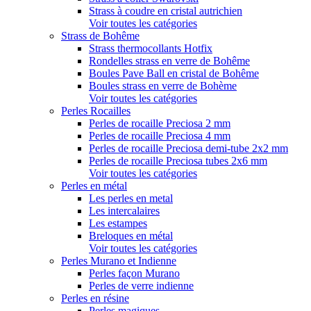
Strass à coudre en cristal autrichien
Voir toutes les catégories
Strass de Bohême
Strass thermocollants Hotfix
Rondelles strass en verre de Bohême
Boules Pave Ball en cristal de Bohême
Boules strass en verre de Bohème
Voir toutes les catégories
Perles Rocailles
Perles de rocaille Preciosa 2 mm
Perles de rocaille Preciosa 4 mm
Perles de rocaille Preciosa demi-tube 2x2 mm
Perles de rocaille Preciosa tubes 2x6 mm
Voir toutes les catégories
Perles en métal
Les perles en metal
Les intercalaires
Les estampes
Breloques en métal
Voir toutes les catégories
Perles Murano et Indienne
Perles façon Murano
Perles de verre indienne
Perles en résine
Perles magiques