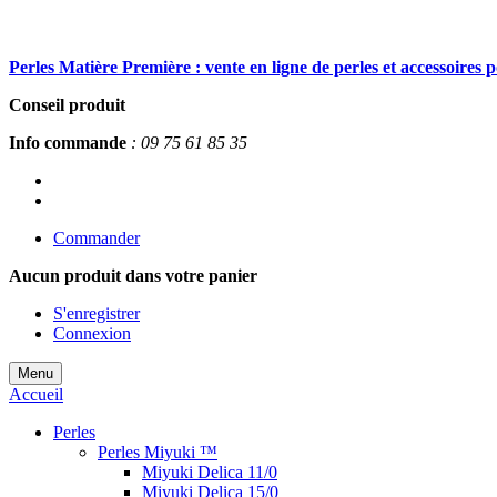
Perles Matière Première : vente en ligne de perles et accessoires 
Conseil produit
Info commande
: 09 75 61 85 35
Commander
Aucun produit
dans votre panier
S'enregistrer
Connexion
Menu
Accueil
Perles
Perles Miyuki ™
Miyuki Delica 11/0
Miyuki Delica 15/0