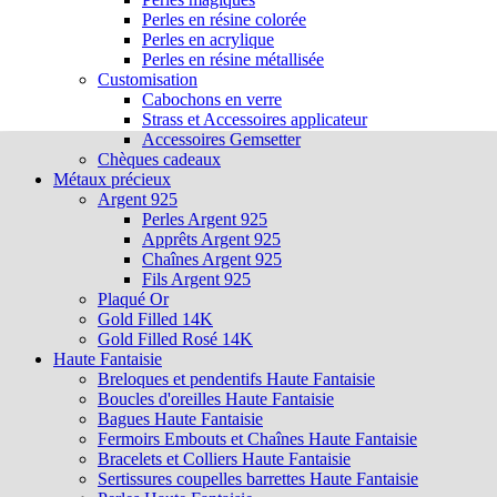
Perles en résine colorée
Perles en acrylique
Perles en résine métallisée
Customisation
Cabochons en verre
Strass et Accessoires applicateur
Accessoires Gemsetter
Chèques cadeaux
Métaux précieux
Argent 925
Perles Argent 925
Apprêts Argent 925
Chaînes Argent 925
Fils Argent 925
Plaqué Or
Gold Filled 14K
Gold Filled Rosé 14K
Haute Fantaisie
Breloques et pendentifs Haute Fantaisie
Boucles d'oreilles Haute Fantaisie
Bagues Haute Fantaisie
Fermoirs Embouts et Chaînes Haute Fantaisie
Bracelets et Colliers Haute Fantaisie
Sertissures coupelles barrettes Haute Fantaisie