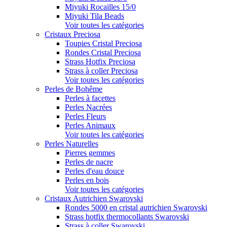
Miyuki Rocailles 15/0
Miyuki Tila Beads
Voir toutes les catégories
Cristaux Preciosa
Toupies Cristal Preciosa
Rondes Cristal Preciosa
Strass Hotfix Preciosa
Strass à coller Preciosa
Voir toutes les catégories
Perles de Bohême
Perles à facettes
Perles Nacrées
Perles Fleurs
Perles Animaux
Voir toutes les catégories
Perles Naturelles
Pierres gemmes
Perles de nacre
Perles d'eau douce
Perles en bois
Voir toutes les catégories
Cristaux Autrichien Swarovski
Rondes 5000 en cristal autrichien Swarovski
Strass hotfix thermocollants Swarovski
Strass à coller Swarovski