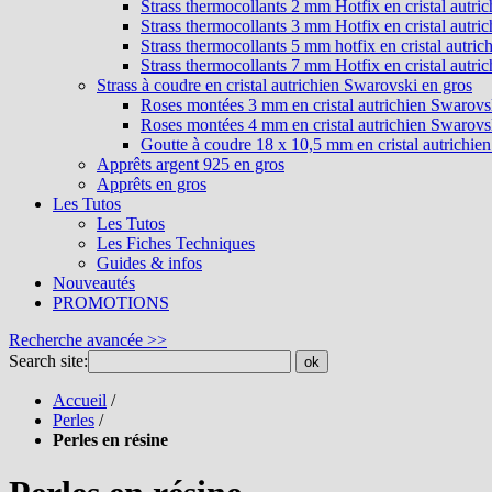
Strass thermocollants 2 mm Hotfix en cristal autri
Strass thermocollants 3 mm Hotfix en cristal autri
Strass thermocollants 5 mm hotfix en cristal autri
Strass thermocollants 7 mm Hotfix en cristal autri
Strass à coudre en cristal autrichien Swarovski en gros
Roses montées 3 mm en cristal autrichien Swarovs
Roses montées 4 mm en cristal autrichien Swarovs
Goutte à coudre 18 x 10,5 mm en cristal autrichie
Apprêts argent 925 en gros
Apprêts en gros
Les Tutos
Les Tutos
Les Fiches Techniques
Guides & infos
Nouveautés
PROMOTIONS
Recherche avancée >>
Search site:
ok
Accueil
/
Perles
/
Perles en résine