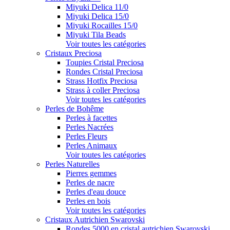
Miyuki Delica 11/0
Miyuki Delica 15/0
Miyuki Rocailles 15/0
Miyuki Tila Beads
Voir toutes les catégories
Cristaux Preciosa
Toupies Cristal Preciosa
Rondes Cristal Preciosa
Strass Hotfix Preciosa
Strass à coller Preciosa
Voir toutes les catégories
Perles de Bohême
Perles à facettes
Perles Nacrées
Perles Fleurs
Perles Animaux
Voir toutes les catégories
Perles Naturelles
Pierres gemmes
Perles de nacre
Perles d'eau douce
Perles en bois
Voir toutes les catégories
Cristaux Autrichien Swarovski
Rondes 5000 en cristal autrichien Swarovski