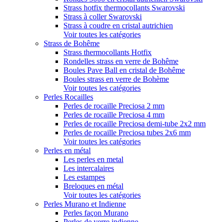
Strass hotfix thermocollants Swarovski
Strass à coller Swarovski
Strass à coudre en cristal autrichien
Voir toutes les catégories
Strass de Bohême
Strass thermocollants Hotfix
Rondelles strass en verre de Bohême
Boules Pave Ball en cristal de Bohême
Boules strass en verre de Bohème
Voir toutes les catégories
Perles Rocailles
Perles de rocaille Preciosa 2 mm
Perles de rocaille Preciosa 4 mm
Perles de rocaille Preciosa demi-tube 2x2 mm
Perles de rocaille Preciosa tubes 2x6 mm
Voir toutes les catégories
Perles en métal
Les perles en metal
Les intercalaires
Les estampes
Breloques en métal
Voir toutes les catégories
Perles Murano et Indienne
Perles façon Murano
Perles de verre indienne