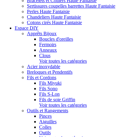
Bracelets et Colliers Haute Fantaisie
Sertissures coupelles barrettes Haute Fantaisie
Perles Haute Fantaisie
Chandeliers Haute Fantaisie
Cotons cirés Haute Fantaisie
Espace DIY
Apprêts Bijoux
Boucles d'oreilles
Fermoirs
Anneaux
Clous
Voir toutes les catégories
Acier inoxydable
Breloques et Pendentifs
Fils et Cordons
Fils Miyuki
Fils Sono
Fils S-Lon
Fils de soie Griffin
Voir toutes les catégories
Outils et Rangements
Pinces
Aiguilles
Colles
Outils