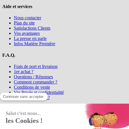
Aide et services
Nous contacter
Plan du site
Satisfactions Clients
Vos avantages
La presse en parle
Infos Matière Première
F.A.Q.
Frais de port et livraison
1er achat ?
Questions / Réponses
Comment commander ?
Conditions de vente
Vie Privée et confidentialité
Qui sommes-nous ?
Matière Première
la référence en perles et bijoux
fantaisie, vous propose l'achat de