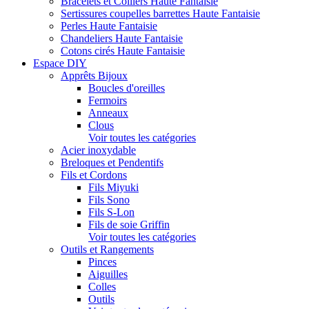
Bracelets et Colliers Haute Fantaisie
Sertissures coupelles barrettes Haute Fantaisie
Perles Haute Fantaisie
Chandeliers Haute Fantaisie
Cotons cirés Haute Fantaisie
Espace DIY
Apprêts Bijoux
Boucles d'oreilles
Fermoirs
Anneaux
Clous
Voir toutes les catégories
Acier inoxydable
Breloques et Pendentifs
Fils et Cordons
Fils Miyuki
Fils Sono
Fils S-Lon
Fils de soie Griffin
Voir toutes les catégories
Outils et Rangements
Pinces
Aiguilles
Colles
Outils