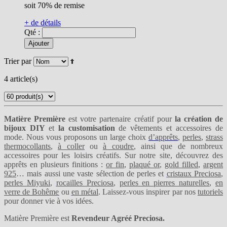
soit 70% de remise
+ de détails
Qté :
Ajouter
Trier par
4 article(s)
Matière Première
est votre partenaire créatif pour
la création de
bijoux DIY
et
la customisation
de vêtements et accessoires de
mode. Nous vous proposons un large choix
d’apprêts
,
perles
,
strass
thermocollants
,
à coller
ou
à coudre
, ainsi que de nombreux
accessoires pour les loisirs créatifs. Sur notre site, découvrez des
apprêts en plusieurs finitions :
or fin
,
plaqué or
,
gold filled
,
argent
925
… mais aussi une vaste sélection de perles et
cristaux Preciosa
,
perles Miyuki
,
rocailles Preciosa
,
perles en pierres naturelles
,
en
verre de Bohême
ou
en métal
. Laissez-vous inspirer par nos
tutoriels
pour donner vie à vos idées.
Matière Première est
Revendeur Agréé Preciosa.