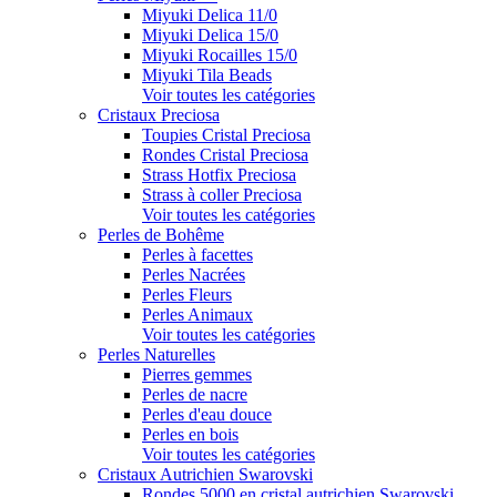
Miyuki Delica 11/0
Miyuki Delica 15/0
Miyuki Rocailles 15/0
Miyuki Tila Beads
Voir toutes les catégories
Cristaux Preciosa
Toupies Cristal Preciosa
Rondes Cristal Preciosa
Strass Hotfix Preciosa
Strass à coller Preciosa
Voir toutes les catégories
Perles de Bohême
Perles à facettes
Perles Nacrées
Perles Fleurs
Perles Animaux
Voir toutes les catégories
Perles Naturelles
Pierres gemmes
Perles de nacre
Perles d'eau douce
Perles en bois
Voir toutes les catégories
Cristaux Autrichien Swarovski
Rondes 5000 en cristal autrichien Swarovski