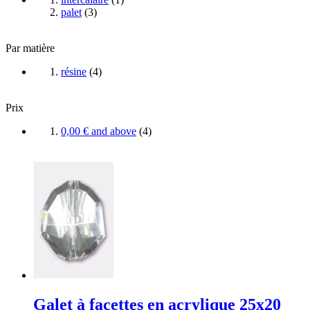
palet
(
3
)
Par matière
résine
(
4
)
Prix
0,00 €
and above
(
4
)
Galet à facettes en acrylique 25x20