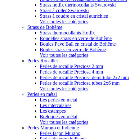
Strass hotfix thermocollants Swarovski
Strass à coller Swarovski
Strass à coudre en cristal autrichien
Voir toutes les catégories
Strass de Bohême
Strass thermocollants Hotfix
Rondelles strass en verre de Bohême
Boules Pave Ball en cristal de Bohême
Boules strass en verre de Bohème
Voir toutes les catégories
Perles Rocailles
Perles de rocaille Preciosa 2 mm
Perles de rocaille Preciosa 4 mm
Perles de rocaille Preciosa demi-tube 2x2 mm
Perles de rocaille Preciosa tubes 2x6 mm
Voir toutes les catégories
Perles en métal
Les perles en metal
Les intercalaires
Les estampes
Breloques en métal
Voir toutes les catégories
Perles Murano et Indienne
Perles façon Murano
Perles de verre indienne