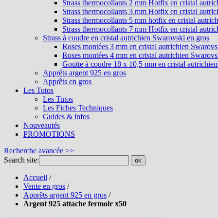
Strass thermocollants 2 mm Hotfix en cristal autri
Strass thermocollants 3 mm Hotfix en cristal autri
Strass thermocollants 5 mm hotfix en cristal autri
Strass thermocollants 7 mm Hotfix en cristal autri
Strass à coudre en cristal autrichien Swarovski en gros
Roses montées 3 mm en cristal autrichien Swarovs
Roses montées 4 mm en cristal autrichien Swarovs
Goutte à coudre 18 x 10,5 mm en cristal autrichie
Apprêts argent 925 en gros
Apprêts en gros
Les Tutos
Les Tutos
Les Fiches Techniques
Guides & infos
Nouveautés
PROMOTIONS
Recherche avancée >>
Search site:
ok
Accueil
/
Vente en gros
/
Apprêts argent 925 en gros
/
Argent 925 attache fermoir x50