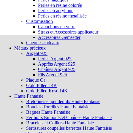
Perles en résine colorée
Perles en acrylique
Perles en résine métallisée
Customisation
Cabochons en verre
Strass et Accessoires applicateur
Accessoires Gemsetter
Chèques cadeaux
Métaux précieux
Argent 925
Perles Argent 925
Apprêts Argent 925
Chaînes Argent 925
Fils Argent 925
Plaqué Or
Gold Filled 14K
Gold Filled Rosé 14K
Haute Fantaisie
Breloques et pendentifs Haute Fantaisie
Boucles d'oreilles Haute Fantaisie
Bagues Haute Fantaisie
Fermoirs Embouts et Chaînes Haute Fantaisie
Bracelets et Colliers Haute Fantaisie
Sertissures coupelles barrettes Haute Fantaisie