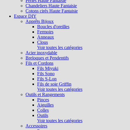
Perles Haute Fantaisie
Chandeliers Haute Fantaisie
Cotons cirés Haute Fantaisie
Espace DIY
Apprêts Bijoux
Boucles d'oreilles
Fermoirs
Anneaux
Clous
Voir toutes les catégories
Acier inoxydable
Breloques et Pendentifs
Fils et Cordons
Fils Miyuki
Fils Sono
Fils S-Lon
Fils de soie Griffin
Voir toutes les catégories
Outils et Rangements
Pinces
Aiguilles
Colles
Outils
Voir toutes les catégories
Accessoires