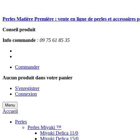
Perles Matière Première : vente en ligne de perles et accessoires 
Conseil produit
Info commande
: 09 75 61 85 35
Commander
Aucun produit
dans votre panier
S'enregistrer
Connexion
Menu
Accueil
Perles
Perles Miyuki ™
Miyuki Delica 11/0
Miyuki Delica 15/0