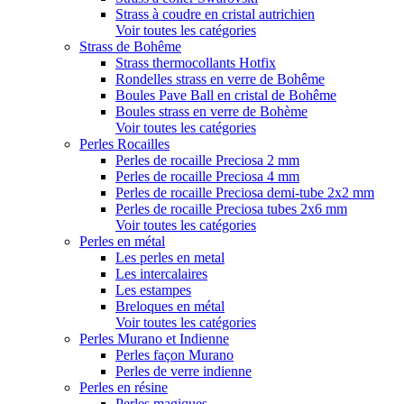
Strass à coudre en cristal autrichien
Voir toutes les catégories
Strass de Bohême
Strass thermocollants Hotfix
Rondelles strass en verre de Bohême
Boules Pave Ball en cristal de Bohême
Boules strass en verre de Bohème
Voir toutes les catégories
Perles Rocailles
Perles de rocaille Preciosa 2 mm
Perles de rocaille Preciosa 4 mm
Perles de rocaille Preciosa demi-tube 2x2 mm
Perles de rocaille Preciosa tubes 2x6 mm
Voir toutes les catégories
Perles en métal
Les perles en metal
Les intercalaires
Les estampes
Breloques en métal
Voir toutes les catégories
Perles Murano et Indienne
Perles façon Murano
Perles de verre indienne
Perles en résine
Perles magiques