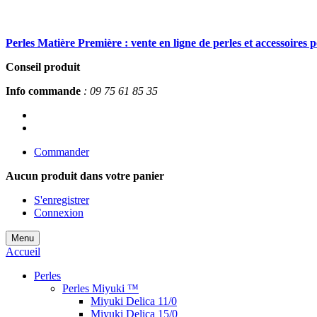
Perles Matière Première : vente en ligne de perles et accessoires 
Conseil produit
Info commande
: 09 75 61 85 35
Commander
Aucun produit
dans votre panier
S'enregistrer
Connexion
Menu
Accueil
Perles
Perles Miyuki ™
Miyuki Delica 11/0
Miyuki Delica 15/0