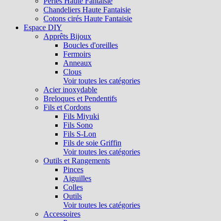
Perles Haute Fantaisie
Chandeliers Haute Fantaisie
Cotons cirés Haute Fantaisie
Espace DIY
Apprêts Bijoux
Boucles d'oreilles
Fermoirs
Anneaux
Clous
Voir toutes les catégories
Acier inoxydable
Breloques et Pendentifs
Fils et Cordons
Fils Miyuki
Fils Sono
Fils S-Lon
Fils de soie Griffin
Voir toutes les catégories
Outils et Rangements
Pinces
Aiguilles
Colles
Outils
Voir toutes les catégories
Accessoires