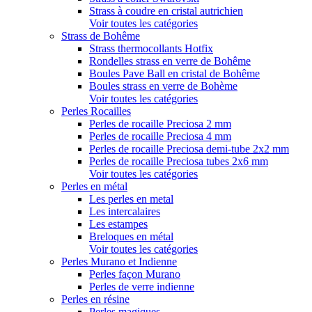
Strass à coudre en cristal autrichien
Voir toutes les catégories
Strass de Bohême
Strass thermocollants Hotfix
Rondelles strass en verre de Bohême
Boules Pave Ball en cristal de Bohême
Boules strass en verre de Bohème
Voir toutes les catégories
Perles Rocailles
Perles de rocaille Preciosa 2 mm
Perles de rocaille Preciosa 4 mm
Perles de rocaille Preciosa demi-tube 2x2 mm
Perles de rocaille Preciosa tubes 2x6 mm
Voir toutes les catégories
Perles en métal
Les perles en metal
Les intercalaires
Les estampes
Breloques en métal
Voir toutes les catégories
Perles Murano et Indienne
Perles façon Murano
Perles de verre indienne
Perles en résine
Perles magiques