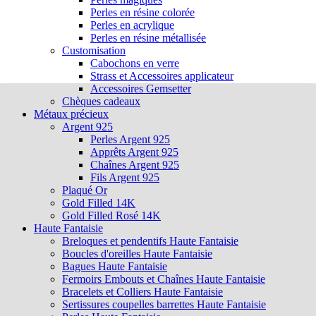
Perles en résine colorée
Perles en acrylique
Perles en résine métallisée
Customisation
Cabochons en verre
Strass et Accessoires applicateur
Accessoires Gemsetter
Chèques cadeaux
Métaux précieux
Argent 925
Perles Argent 925
Apprêts Argent 925
Chaînes Argent 925
Fils Argent 925
Plaqué Or
Gold Filled 14K
Gold Filled Rosé 14K
Haute Fantaisie
Breloques et pendentifs Haute Fantaisie
Boucles d'oreilles Haute Fantaisie
Bagues Haute Fantaisie
Fermoirs Embouts et Chaînes Haute Fantaisie
Bracelets et Colliers Haute Fantaisie
Sertissures coupelles barrettes Haute Fantaisie