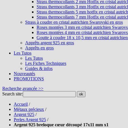
Strass thermocollants 2 mm Hotfix en cristal autri
Strass thermocollants 3 mm Hotfix en cristal autri
Strass thermocollants 5 mm hotfix en cristal autri
Strass thermocollants 7 mm Hotfix en cristal autri
Strass à coudre en cristal autrichien Swarovski en gros
Roses montées 3 mm en cristal autrichien Swarovs
Roses montées 4 mm en cristal autrichien Swarovs
Goutte à coudre 18 x 10,5 mm en cristal autrichie
Apprêts argent 925 en gros
Apprêts en gros
Les Tutos
Les Tutos
Les Fiches Techniques
Guides & infos
Nouveautés
PROMOTIONS
Recherche avancée >>
Search site:
ok
Accueil
/
Métaux précieux
/
Argent 925
/
Perles Argent 925
/
Argent 925 breloque cœur découpé 17x11 mm x1