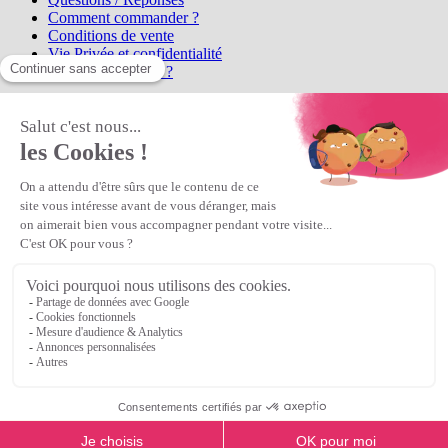
Comment commander ?
Conditions de vente
Vie Privée et confidentialité
Qui sommes-nous ?
Matière Première
la référence en perles et bijoux
fantaisie, vous propose l'achat de
perles en ligne, telles que les perles
et cristaux et strass en cristal Preciosa, les perles Miyuki perles et
apprêts en Argent 925, Gold Filled, perles de rocaille Preciosa
Matière Première
est un
Revendeur Agréé Preciosa
N° déclaration CNIL : 1242012v0 - Copyright © 2026 Matière
Première
Veuillez patienter...
Continuer vos achats
Voir le panier
Continuer vos achats
or
Voir le panier