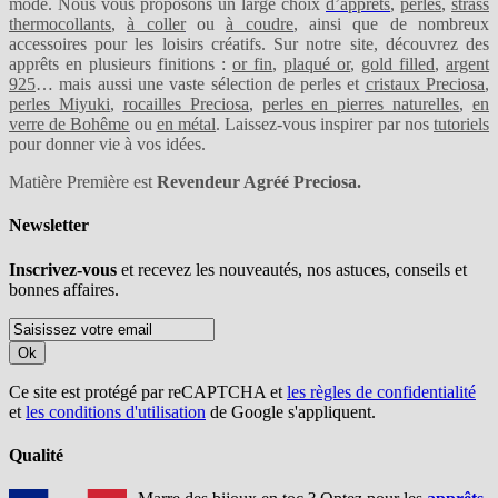
mode. Nous vous proposons un large choix
d’apprêts
,
perles
,
strass
thermocollants
,
à coller
ou
à coudre
, ainsi que de nombreux
accessoires pour les loisirs créatifs. Sur notre site, découvrez des
apprêts en plusieurs finitions :
or fin
,
plaqué or
,
gold filled
,
argent
925
… mais aussi une vaste sélection de perles et
cristaux Preciosa
,
perles Miyuki
,
rocailles Preciosa
,
perles en pierres naturelles
,
en
verre de Bohême
ou
en métal
. Laissez-vous inspirer par nos
tutoriels
pour donner vie à vos idées.
Matière Première est
Revendeur Agréé Preciosa.
Newsletter
Inscrivez-vous
et recevez les nouveautés, nos astuces, conseils et
bonnes affaires.
Ok
Ce site est protégé par reCAPTCHA et
les règles de confidentialité
et
les conditions d'utilisation
de Google s'appliquent.
Qualité