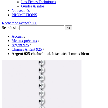
Les Fiches Techniques
Guides & infos
Nouveautés
PROMOTIONS
Recherche avancée >>
Search site:
ok
Accueil
/
Métaux précieux
/
Argent 925
/
Chaînes Argent 925
/
Argent 925 chaîne boule biseautée 1 mm x10cm