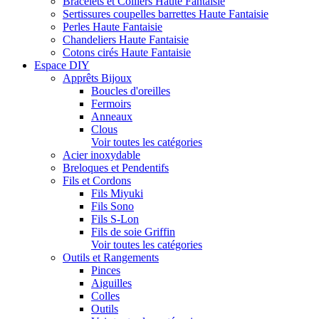
Bracelets et Colliers Haute Fantaisie
Sertissures coupelles barrettes Haute Fantaisie
Perles Haute Fantaisie
Chandeliers Haute Fantaisie
Cotons cirés Haute Fantaisie
Espace DIY
Apprêts Bijoux
Boucles d'oreilles
Fermoirs
Anneaux
Clous
Voir toutes les catégories
Acier inoxydable
Breloques et Pendentifs
Fils et Cordons
Fils Miyuki
Fils Sono
Fils S-Lon
Fils de soie Griffin
Voir toutes les catégories
Outils et Rangements
Pinces
Aiguilles
Colles
Outils