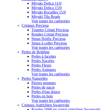
Miyuki Delica 11/0
Miyuki Delica 15/0
Miyuki Rocailles 15/0
Miyuki Tila Beads
Voir toutes les catégories
Cristaux Preciosa
Toupies Cristal Preciosa
Rondes Cristal Preciosa
Strass Hotfix Preciosa
Strass à coller Preciosa
Voir toutes les catégories
Perles de Bohême
Perles à facettes
Perles Nacrées
Perles Fleurs
Perles Animaux
Voir toutes les catégories
Perles Naturelles
Pierres gemmes
Perles de nacre
Perles d'eau douce
Perles en bois
Voir toutes les catégories
Cristaux Autrichien Swarovski
Rondes 5000 en cristal autrichien Swarovski