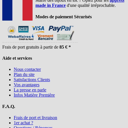
Marre des bijoux en toc ? Optez pour les
apprêts
made in France
d'une qualité irréprochable.
Modes de paiement Sécurisés
Frais de port gratuits à partir de
85 € *
Aide et services
Nous contacter
Plan du site
Satisfactions Clients
Vos avantages
La presse en parle
Infos Matière Première
F.A.Q.
Frais de port et livraison
1er achat ?
Questions / Réponses