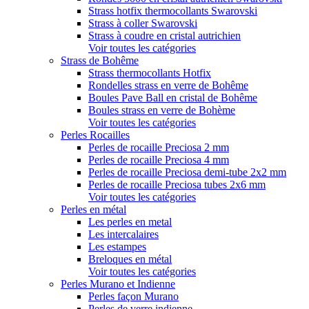
Strass hotfix thermocollants Swarovski
Strass à coller Swarovski
Strass à coudre en cristal autrichien
Voir toutes les catégories
Strass de Bohême
Strass thermocollants Hotfix
Rondelles strass en verre de Bohême
Boules Pave Ball en cristal de Bohême
Boules strass en verre de Bohème
Voir toutes les catégories
Perles Rocailles
Perles de rocaille Preciosa 2 mm
Perles de rocaille Preciosa 4 mm
Perles de rocaille Preciosa demi-tube 2x2 mm
Perles de rocaille Preciosa tubes 2x6 mm
Voir toutes les catégories
Perles en métal
Les perles en metal
Les intercalaires
Les estampes
Breloques en métal
Voir toutes les catégories
Perles Murano et Indienne
Perles façon Murano
Perles de verre indienne