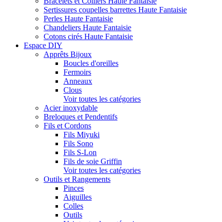
Bracelets et Colliers Haute Fantaisie
Sertissures coupelles barrettes Haute Fantaisie
Perles Haute Fantaisie
Chandeliers Haute Fantaisie
Cotons cirés Haute Fantaisie
Espace DIY
Apprêts Bijoux
Boucles d'oreilles
Fermoirs
Anneaux
Clous
Voir toutes les catégories
Acier inoxydable
Breloques et Pendentifs
Fils et Cordons
Fils Miyuki
Fils Sono
Fils S-Lon
Fils de soie Griffin
Voir toutes les catégories
Outils et Rangements
Pinces
Aiguilles
Colles
Outils