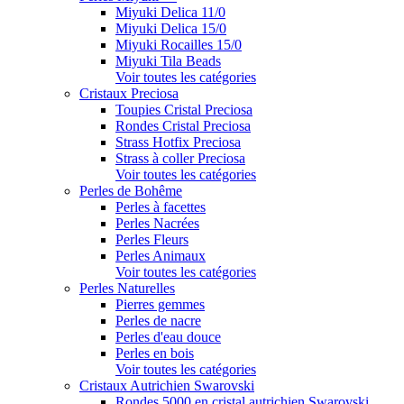
Miyuki Delica 11/0
Miyuki Delica 15/0
Miyuki Rocailles 15/0
Miyuki Tila Beads
Voir toutes les catégories
Cristaux Preciosa
Toupies Cristal Preciosa
Rondes Cristal Preciosa
Strass Hotfix Preciosa
Strass à coller Preciosa
Voir toutes les catégories
Perles de Bohême
Perles à facettes
Perles Nacrées
Perles Fleurs
Perles Animaux
Voir toutes les catégories
Perles Naturelles
Pierres gemmes
Perles de nacre
Perles d'eau douce
Perles en bois
Voir toutes les catégories
Cristaux Autrichien Swarovski
Rondes 5000 en cristal autrichien Swarovski