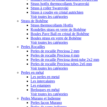
Strass hotfix thermocollants Swarovski
Strass à coller Swarovski
Strass à coudre en cristal autrichien
Voir toutes les catégories
Strass de Bohême
Strass thermocollants Hotfix
Rondelles strass en verre de Bohême
Boules Pave Ball en cristal de Bohême
Boules strass en verre de Bohème
Voir toutes les catégories
Perles Rocailles
Perles de rocaille Preciosa 2 mm
Perles de rocaille Preciosa 4 mm
Perles de rocaille Preciosa demi-tube 2x2 mm
Perles de rocaille Preciosa tubes 2x6 mm
Voir toutes les catégories
Perles en métal
Les perles en metal
Les intercalaires
Les estampes
Breloques en métal
Voir toutes les catégories
Perles Murano et Indienne
Perles façon Murano
Perles de verre indienne