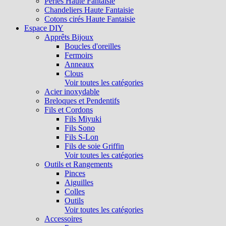
Perles Haute Fantaisie
Chandeliers Haute Fantaisie
Cotons cirés Haute Fantaisie
Espace DIY
Apprêts Bijoux
Boucles d'oreilles
Fermoirs
Anneaux
Clous
Voir toutes les catégories
Acier inoxydable
Breloques et Pendentifs
Fils et Cordons
Fils Miyuki
Fils Sono
Fils S-Lon
Fils de soie Griffin
Voir toutes les catégories
Outils et Rangements
Pinces
Aiguilles
Colles
Outils
Voir toutes les catégories
Accessoires