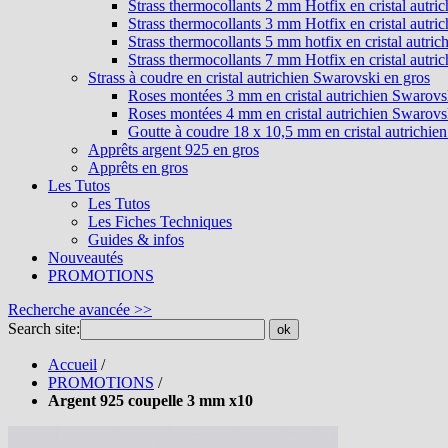
Strass thermocollants 2 mm Hotfix en cristal autri
Strass thermocollants 3 mm Hotfix en cristal autri
Strass thermocollants 5 mm hotfix en cristal autri
Strass thermocollants 7 mm Hotfix en cristal autri
Strass à coudre en cristal autrichien Swarovski en gros
Roses montées 3 mm en cristal autrichien Swarovs
Roses montées 4 mm en cristal autrichien Swarovs
Goutte à coudre 18 x 10,5 mm en cristal autrichie
Apprêts argent 925 en gros
Apprêts en gros
Les Tutos
Les Tutos
Les Fiches Techniques
Guides & infos
Nouveautés
PROMOTIONS
Recherche avancée >>
Search site:
ok
Accueil
/
PROMOTIONS
/
Argent 925 coupelle 3 mm x10