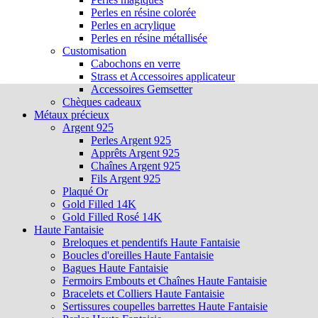
Perles en résine colorée
Perles en acrylique
Perles en résine métallisée
Customisation
Cabochons en verre
Strass et Accessoires applicateur
Accessoires Gemsetter
Chèques cadeaux
Métaux précieux
Argent 925
Perles Argent 925
Apprêts Argent 925
Chaînes Argent 925
Fils Argent 925
Plaqué Or
Gold Filled 14K
Gold Filled Rosé 14K
Haute Fantaisie
Breloques et pendentifs Haute Fantaisie
Boucles d'oreilles Haute Fantaisie
Bagues Haute Fantaisie
Fermoirs Embouts et Chaînes Haute Fantaisie
Bracelets et Colliers Haute Fantaisie
Sertissures coupelles barrettes Haute Fantaisie