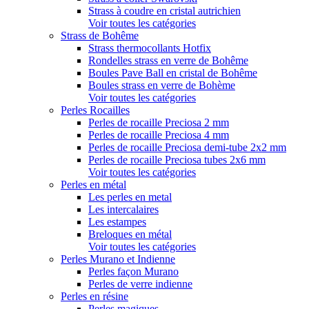
Strass à coudre en cristal autrichien
Voir toutes les catégories
Strass de Bohême
Strass thermocollants Hotfix
Rondelles strass en verre de Bohême
Boules Pave Ball en cristal de Bohême
Boules strass en verre de Bohème
Voir toutes les catégories
Perles Rocailles
Perles de rocaille Preciosa 2 mm
Perles de rocaille Preciosa 4 mm
Perles de rocaille Preciosa demi-tube 2x2 mm
Perles de rocaille Preciosa tubes 2x6 mm
Voir toutes les catégories
Perles en métal
Les perles en metal
Les intercalaires
Les estampes
Breloques en métal
Voir toutes les catégories
Perles Murano et Indienne
Perles façon Murano
Perles de verre indienne
Perles en résine
Perles magiques