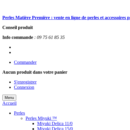
Perles Matière Première : vente en ligne de perles et accessoires 
Conseil produit
Info commande
: 09 75 61 85 35
Commander
Aucun produit
dans votre panier
S'enregistrer
Connexion
Menu
Accueil
Perles
Perles Miyuki ™
Miyuki Delica 11/0
Miyuki Delica 15/0