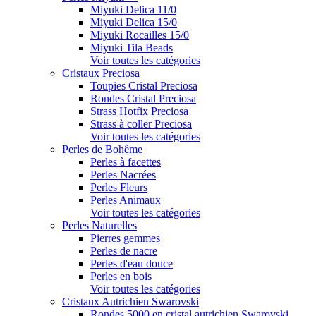
Miyuki Delica 11/0
Miyuki Delica 15/0
Miyuki Rocailles 15/0
Miyuki Tila Beads
Voir toutes les catégories
Cristaux Preciosa
Toupies Cristal Preciosa
Rondes Cristal Preciosa
Strass Hotfix Preciosa
Strass à coller Preciosa
Voir toutes les catégories
Perles de Bohême
Perles à facettes
Perles Nacrées
Perles Fleurs
Perles Animaux
Voir toutes les catégories
Perles Naturelles
Pierres gemmes
Perles de nacre
Perles d'eau douce
Perles en bois
Voir toutes les catégories
Cristaux Autrichien Swarovski
Rondes 5000 en cristal autrichien Swarovski