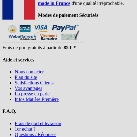
made in France
d'une qualité irréprochable.
Modes de paiement Sécurisés
Frais de port gratuits à partir de
85 € *
Aide et services
Nous contacter
Plan du site
Satisfactions Clients
Vos avantages
La presse en parle
Infos Matière Première
F.A.Q.
Frais de port et livraison
1er achat ?
Questions / Réponses