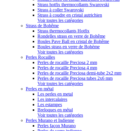
Strass hotfix thermocollants Swarovski
Strass à coller Swarovski
Strass à coudre en cristal autrichien
Voir toutes les catégories
Strass de Bohême
Strass thermocollants Hotfix
Rondelles strass en verre de Bohême
Boules Pave Ball en cristal de Bohême
Boules strass en verre de Bohème
Voir toutes les catégories
Perles Rocailles
Perles de rocaille Preciosa 2 mm
Perles de rocaille Preciosa 4 mm
Perles de rocaille Preciosa demi-tube 2x2 mm
Perles de rocaille Preciosa tubes 2x6 mm
Voir toutes les catégories
Perles en métal
Les perles en metal
Les intercalaires
Les estampes
Breloques en métal
Voir toutes les catégories
Perles Murano et Indienne
Perles façon Murano
Perles de verre indienne