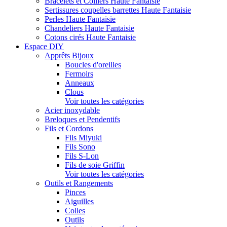
Bracelets et Colliers Haute Fantaisie
Sertissures coupelles barrettes Haute Fantaisie
Perles Haute Fantaisie
Chandeliers Haute Fantaisie
Cotons cirés Haute Fantaisie
Espace DIY
Apprêts Bijoux
Boucles d'oreilles
Fermoirs
Anneaux
Clous
Voir toutes les catégories
Acier inoxydable
Breloques et Pendentifs
Fils et Cordons
Fils Miyuki
Fils Sono
Fils S-Lon
Fils de soie Griffin
Voir toutes les catégories
Outils et Rangements
Pinces
Aiguilles
Colles
Outils