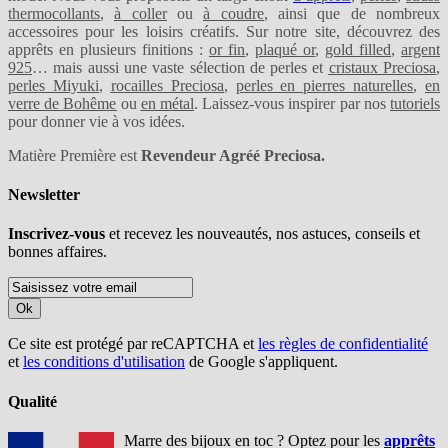
thermocollants
,
à coller
ou
à coudre
, ainsi que de nombreux
accessoires pour les loisirs créatifs. Sur notre site, découvrez des
apprêts en plusieurs finitions :
or fin
,
plaqué or
,
gold filled
,
argent
925
… mais aussi une vaste sélection de perles et
cristaux Preciosa
,
perles Miyuki
,
rocailles Preciosa
,
perles en pierres naturelles
,
en
verre de Bohême
ou
en métal
. Laissez-vous inspirer par nos
tutoriels
pour donner vie à vos idées.
Matière Première est
Revendeur Agréé Preciosa.
Newsletter
Inscrivez-vous
et recevez les nouveautés, nos astuces, conseils et
bonnes affaires.
Ok
Ce site est protégé par reCAPTCHA et
les règles de confidentialité
et
les conditions d'utilisation
de Google s'appliquent.
Qualité
Marre des bijoux en toc ? Optez pour les
apprêts