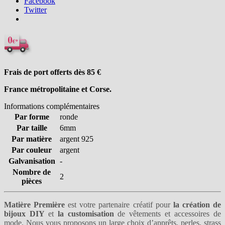
Facebook
Twitter
Frais de port offerts dès 85
€
France métropolitaine et Corse.
Informations complémentaires
Par forme
ronde
Par taille
6mm
Par matière
argent 925
Par couleur
argent
Galvanisation
-
Nombre de
2
pièces
Matière Première
est votre partenaire créatif pour
la création de
bijoux DIY
et
la customisation
de vêtements et accessoires de
mode. Nous vous proposons un large choix
d’apprêts
,
perles
,
strass