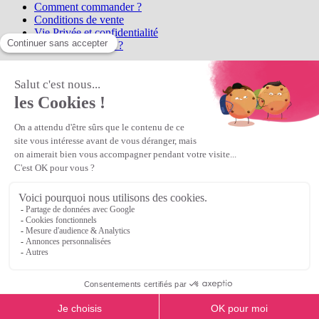
Comment commander ?
Conditions de vente
Vie Privée et confidentialité
Qui sommes-nous ?
Matière Première
la référence en perles et bijoux
fantaisie, vous propose l'achat de
perles en ligne, telles que les perles
et cristaux et strass en cristal Preciosa, les perles Miyuki perles et
apprêts en Argent 925, Gold Filled, perles de rocaille Preciosa
Matière Première
est un
Revendeur Agréé Preciosa
N° déclaration CNIL : 1242012v0 - Copyright © 2026 Matière
Première
Veuillez patienter...
Continuer vos achats
Voir le panier
Continuer vos achats
or
Voir le panier