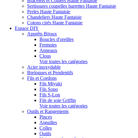
Bracelets et Colliers Haute Fantaisie
Sertissures coupelles barrettes Haute Fantaisie
Perles Haute Fantaisie
Chandeliers Haute Fantaisie
Cotons cirés Haute Fantaisie
Espace DIY
Apprêts Bijoux
Boucles d'oreilles
Fermoirs
Anneaux
Clous
Voir toutes les catégories
Acier inoxydable
Breloques et Pendentifs
Fils et Cordons
Fils Miyuki
Fils Sono
Fils S-Lon
Fils de soie Griffin
Voir toutes les catégories
Outils et Rangements
Pinces
Aiguilles
Colles
Outils