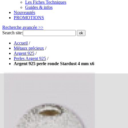
Les Fiches Techniques
Guides & infos
Nouveautés
PROMOTIONS
Recherche avancée >>
Search site:
ok
Accueil
/
Métaux précieux
/
Argent 925
/
Perles Argent 925
/
Argent 925 perle ronde Stardust 4 mm x6