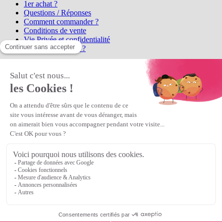
1er achat ?
Questions / Réponses
Comment commander ?
Conditions de vente
Vie Privée et confidentialité
Qui sommes-nous ?
Matière Première
la référence en perles et bijoux
fantaisie, vous propose l'achat de
perles en ligne, telles que les perles
et cristaux et strass en cristal Preciosa, les perles Miyuki perles et
apprêts en Argent 925, Gold Filled, perles de rocaille Preciosa
Matière Première
est un
Revendeur Agréé Preciosa
N° déclaration CNIL : 1242012v0 - Copyright © 2026 Matière
Première
Veuillez patienter...
Continuer vos achats
Voir le panier
Continuer vos achats
or
Voir le panier