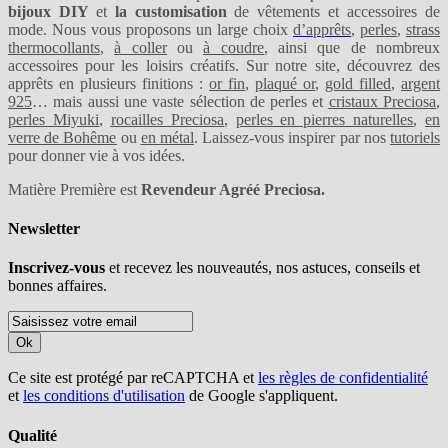
bijoux DIY
et
la customisation
de vêtements et accessoires de
mode. Nous vous proposons un large choix
d’apprêts
,
perles
,
strass
thermocollants
,
à coller
ou
à coudre
, ainsi que de nombreux
accessoires pour les loisirs créatifs. Sur notre site, découvrez des
apprêts en plusieurs finitions :
or fin
,
plaqué or
,
gold filled
,
argent
925
… mais aussi une vaste sélection de perles et
cristaux Preciosa
,
perles Miyuki
,
rocailles Preciosa
,
perles en pierres naturelles
,
en
verre de Bohême
ou
en métal
. Laissez-vous inspirer par nos
tutoriels
pour donner vie à vos idées.
Matière Première est
Revendeur Agréé Preciosa.
Newsletter
Inscrivez-vous
et recevez les nouveautés, nos astuces, conseils et
bonnes affaires.
Ok
Ce site est protégé par reCAPTCHA et
les règles de confidentialité
et
les conditions d'utilisation
de Google s'appliquent.
Qualité