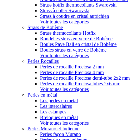
Strass hotfix thermocollants Swarovski
Strass à coller Swarovski
Strass à coudre en cristal autrichien
Voir toutes les catégories
Strass de Bohême
Strass thermocollants Hotfix
Rondelles strass en verre de Bohême
Boules Pave Ball en cristal de Bohême
Boules strass en verre de Bohème
Voir toutes les catégories
Perles Rocailles
Perles de rocaille Preciosa 2 mm
Perles de rocaille Preciosa 4 mm
Perles de rocaille Preciosa demi-tube 2x2 mm
Perles de rocaille Preciosa tubes 2x6 mm
Voir toutes les catégories
Perles en métal
Les perles en metal
Les intercalaires
Les estampes
Breloques en métal
Voir toutes les catégories
Perles Murano et Indienne
Perles façon Murano
Perles de verre indienne