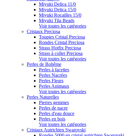
Miyuki Delica 11/0
Miyuki Delica 15/0
Miyuki Rocailles 15/0
Miyuki Tila Beads
Voir toutes les catégories
Cristaux Preciosa
Toupies Cristal Preciosa
Rondes Cristal Preciosa
Strass Hotfix Preciosa
Strass à coller Preciosa
Voir toutes les catégories
Perles de Bohême
Perles à facettes
Perles Nacrées
Perles Fleurs
Perles Animaux
Voir toutes les catégories
Perles Naturelles
Pierres gemmes
Perles de nacre
Perles d'eau douce
Perles en bois
Voir toutes les catégories
Cristaux Autrichien Swarovski
Rondes 5000 en cristal autrichien Swarovski