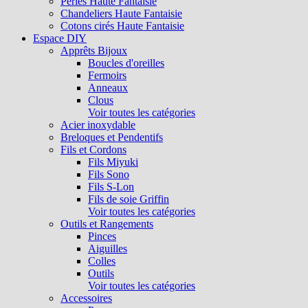
Perles Haute Fantaisie
Chandeliers Haute Fantaisie
Cotons cirés Haute Fantaisie
Espace DIY
Apprêts Bijoux
Boucles d'oreilles
Fermoirs
Anneaux
Clous
Voir toutes les catégories
Acier inoxydable
Breloques et Pendentifs
Fils et Cordons
Fils Miyuki
Fils Sono
Fils S-Lon
Fils de soie Griffin
Voir toutes les catégories
Outils et Rangements
Pinces
Aiguilles
Colles
Outils
Voir toutes les catégories
Accessoires