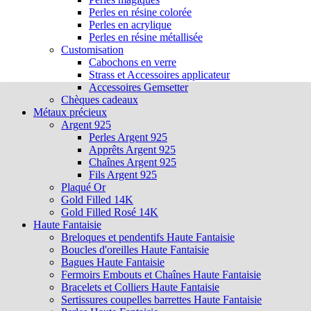
Perles en résine colorée
Perles en acrylique
Perles en résine métallisée
Customisation
Cabochons en verre
Strass et Accessoires applicateur
Accessoires Gemsetter
Chèques cadeaux
Métaux précieux
Argent 925
Perles Argent 925
Apprêts Argent 925
Chaînes Argent 925
Fils Argent 925
Plaqué Or
Gold Filled 14K
Gold Filled Rosé 14K
Haute Fantaisie
Breloques et pendentifs Haute Fantaisie
Boucles d'oreilles Haute Fantaisie
Bagues Haute Fantaisie
Fermoirs Embouts et Chaînes Haute Fantaisie
Bracelets et Colliers Haute Fantaisie
Sertissures coupelles barrettes Haute Fantaisie