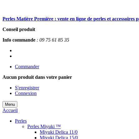
Perles Matière Première : vente en ligne de perles et accessoires 
Conseil produit
Info commande
: 09 75 61 85 35
Commander
Aucun produit
dans votre panier
S'enregistrer
Connexion
Menu
Accueil
Perles
Perles Miyuki ™
Miyuki Delica 11/0
Miyuki Delica 15/0