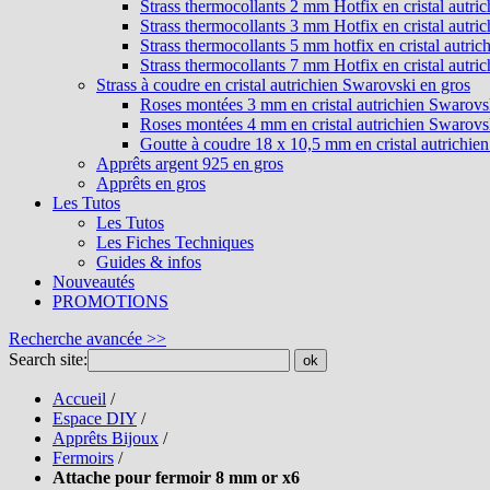
Strass thermocollants 2 mm Hotfix en cristal autri
Strass thermocollants 3 mm Hotfix en cristal autri
Strass thermocollants 5 mm hotfix en cristal autri
Strass thermocollants 7 mm Hotfix en cristal autri
Strass à coudre en cristal autrichien Swarovski en gros
Roses montées 3 mm en cristal autrichien Swarovs
Roses montées 4 mm en cristal autrichien Swarovs
Goutte à coudre 18 x 10,5 mm en cristal autrichie
Apprêts argent 925 en gros
Apprêts en gros
Les Tutos
Les Tutos
Les Fiches Techniques
Guides & infos
Nouveautés
PROMOTIONS
Recherche avancée >>
Search site:
ok
Accueil
/
Espace DIY
/
Apprêts Bijoux
/
Fermoirs
/
Attache pour fermoir 8 mm or x6