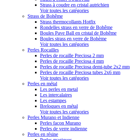
Strass à coudre en cristal autrichien
Voir toutes les catégories
Strass de Bohême
Strass thermocollants Hotfix
Rondelles strass en verre de Bohême
Boules Pave Ball en cristal de Bohême
Boules strass en verre de Bohème
Voir toutes les catégories
Perles Rocailles
Perles de rocaille Preciosa 2 mm
Perles de rocaille Preciosa 4 mm
Perles de rocaille Preciosa demi-tube 2x2 mm
Perles de rocaille Preciosa tubes 2x6 mm
Voir toutes les catégories
Perles en métal
Les perles en metal
Les intercalaires
Les estampes
Breloques en métal
Voir toutes les catégories
Perles Murano et Indienne
Perles façon Murano
Perles de verre indienne
Perles en résine
Perles magiques