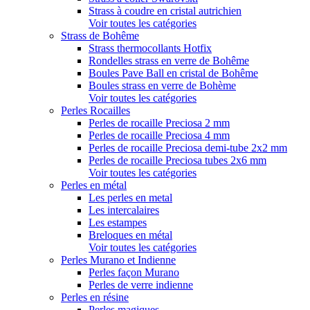
Strass à coudre en cristal autrichien
Voir toutes les catégories
Strass de Bohême
Strass thermocollants Hotfix
Rondelles strass en verre de Bohême
Boules Pave Ball en cristal de Bohême
Boules strass en verre de Bohème
Voir toutes les catégories
Perles Rocailles
Perles de rocaille Preciosa 2 mm
Perles de rocaille Preciosa 4 mm
Perles de rocaille Preciosa demi-tube 2x2 mm
Perles de rocaille Preciosa tubes 2x6 mm
Voir toutes les catégories
Perles en métal
Les perles en metal
Les intercalaires
Les estampes
Breloques en métal
Voir toutes les catégories
Perles Murano et Indienne
Perles façon Murano
Perles de verre indienne
Perles en résine
Perles magiques