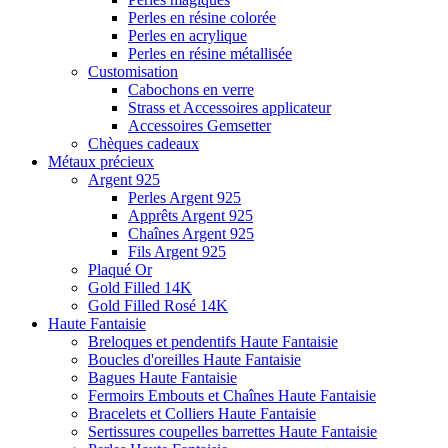
Perles en résine colorée
Perles en acrylique
Perles en résine métallisée
Customisation
Cabochons en verre
Strass et Accessoires applicateur
Accessoires Gemsetter
Chèques cadeaux
Métaux précieux
Argent 925
Perles Argent 925
Apprêts Argent 925
Chaînes Argent 925
Fils Argent 925
Plaqué Or
Gold Filled 14K
Gold Filled Rosé 14K
Haute Fantaisie
Breloques et pendentifs Haute Fantaisie
Boucles d'oreilles Haute Fantaisie
Bagues Haute Fantaisie
Fermoirs Embouts et Chaînes Haute Fantaisie
Bracelets et Colliers Haute Fantaisie
Sertissures coupelles barrettes Haute Fantaisie