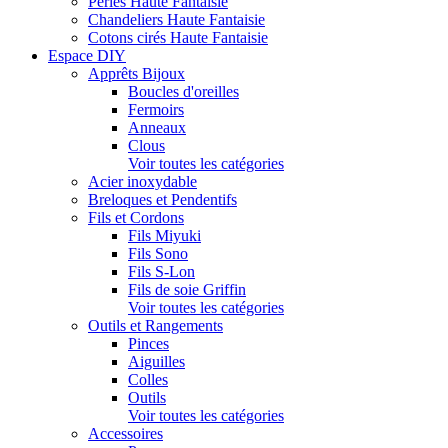
Perles Haute Fantaisie
Chandeliers Haute Fantaisie
Cotons cirés Haute Fantaisie
Espace DIY
Apprêts Bijoux
Boucles d'oreilles
Fermoirs
Anneaux
Clous
Voir toutes les catégories
Acier inoxydable
Breloques et Pendentifs
Fils et Cordons
Fils Miyuki
Fils Sono
Fils S-Lon
Fils de soie Griffin
Voir toutes les catégories
Outils et Rangements
Pinces
Aiguilles
Colles
Outils
Voir toutes les catégories
Accessoires