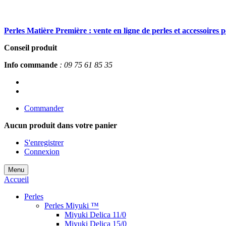
Perles Matière Première : vente en ligne de perles et accessoires 
Conseil produit
Info commande
: 09 75 61 85 35
Commander
Aucun produit
dans votre panier
S'enregistrer
Connexion
Menu
Accueil
Perles
Perles Miyuki ™
Miyuki Delica 11/0
Miyuki Delica 15/0