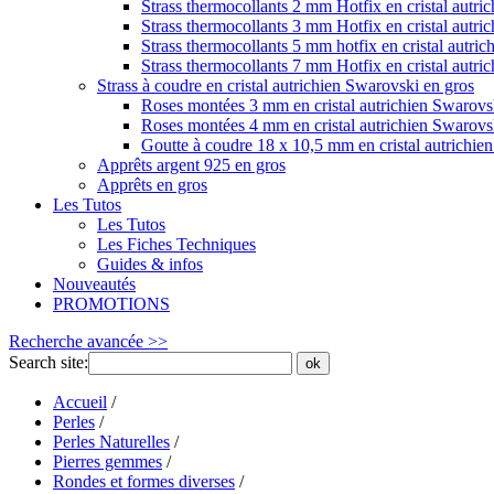
Strass thermocollants 2 mm Hotfix en cristal autri
Strass thermocollants 3 mm Hotfix en cristal autri
Strass thermocollants 5 mm hotfix en cristal autri
Strass thermocollants 7 mm Hotfix en cristal autri
Strass à coudre en cristal autrichien Swarovski en gros
Roses montées 3 mm en cristal autrichien Swarovs
Roses montées 4 mm en cristal autrichien Swarovs
Goutte à coudre 18 x 10,5 mm en cristal autrichie
Apprêts argent 925 en gros
Apprêts en gros
Les Tutos
Les Tutos
Les Fiches Techniques
Guides & infos
Nouveautés
PROMOTIONS
Recherche avancée >>
Search site:
ok
Accueil
/
Perles
/
Perles Naturelles
/
Pierres gemmes
/
Rondes et formes diverses
/