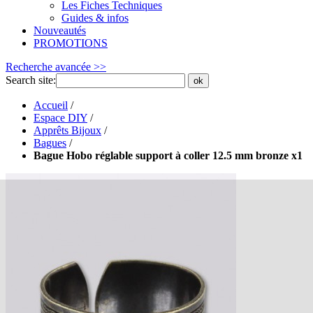
Les Fiches Techniques
Guides & infos
Nouveautés
PROMOTIONS
Recherche avancée >>
Search site:
ok
Accueil
/
Espace DIY
/
Apprêts Bijoux
/
Bagues
/
Bague Hobo réglable support à coller 12.5 mm bronze x1