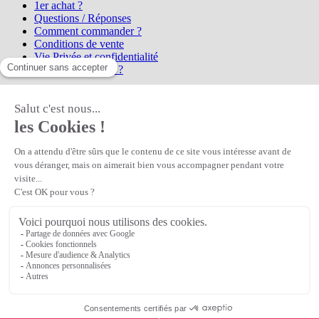
1er achat ?
Questions / Réponses
Comment commander ?
Conditions de vente
Vie Privée et confidentialité
Qui sommes-nous ?
Matière Première
la référence en perles et bijoux
fantaisie, vous propose l'achat de
perles en ligne, telles que les perles
et cristaux et strass en cristal Preciosa, les perles Miyuki perles et
apprêts en Argent 925, Gold Filled, perles de rocaille Preciosa
Matière Première
est un
Revendeur Agréé Preciosa
N° déclaration CNIL : 1242012v0 - Copyright © 2026 Matière
Première
Veuillez patienter...
Continuer vos achats
Voir le panier
Continuer vos achats
or
Voir le panier