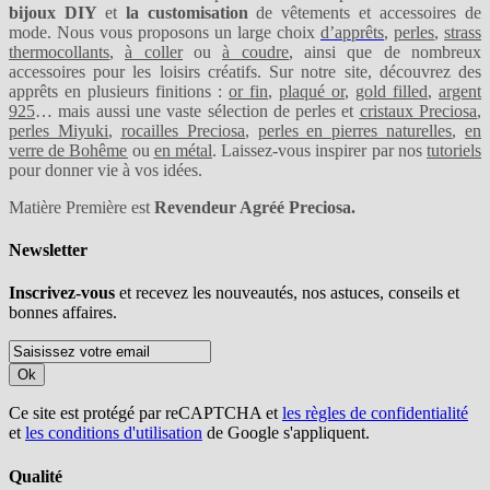
bijoux DIY
et
la customisation
de vêtements et accessoires de
mode. Nous vous proposons un large choix
d’apprêts
,
perles
,
strass
thermocollants
,
à coller
ou
à coudre
, ainsi que de nombreux
accessoires pour les loisirs créatifs. Sur notre site, découvrez des
apprêts en plusieurs finitions :
or fin
,
plaqué or
,
gold filled
,
argent
925
… mais aussi une vaste sélection de perles et
cristaux Preciosa
,
perles Miyuki
,
rocailles Preciosa
,
perles en pierres naturelles
,
en
verre de Bohême
ou
en métal
. Laissez-vous inspirer par nos
tutoriels
pour donner vie à vos idées.
Matière Première est
Revendeur Agréé Preciosa.
Newsletter
Inscrivez-vous
et recevez les nouveautés, nos astuces, conseils et
bonnes affaires.
Ok
Ce site est protégé par reCAPTCHA et
les règles de confidentialité
et
les conditions d'utilisation
de Google s'appliquent.
Qualité