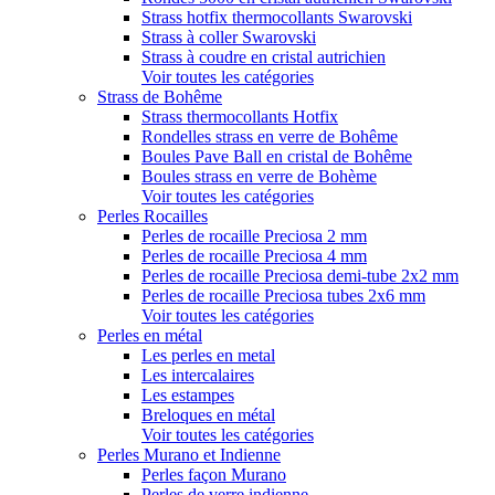
Strass hotfix thermocollants Swarovski
Strass à coller Swarovski
Strass à coudre en cristal autrichien
Voir toutes les catégories
Strass de Bohême
Strass thermocollants Hotfix
Rondelles strass en verre de Bohême
Boules Pave Ball en cristal de Bohême
Boules strass en verre de Bohème
Voir toutes les catégories
Perles Rocailles
Perles de rocaille Preciosa 2 mm
Perles de rocaille Preciosa 4 mm
Perles de rocaille Preciosa demi-tube 2x2 mm
Perles de rocaille Preciosa tubes 2x6 mm
Voir toutes les catégories
Perles en métal
Les perles en metal
Les intercalaires
Les estampes
Breloques en métal
Voir toutes les catégories
Perles Murano et Indienne
Perles façon Murano
Perles de verre indienne