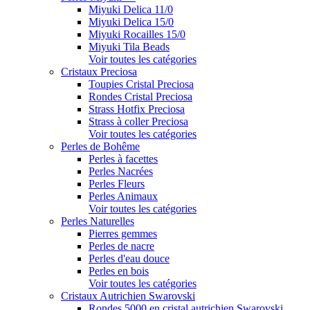
Miyuki Delica 11/0
Miyuki Delica 15/0
Miyuki Rocailles 15/0
Miyuki Tila Beads
Voir toutes les catégories
Cristaux Preciosa
Toupies Cristal Preciosa
Rondes Cristal Preciosa
Strass Hotfix Preciosa
Strass à coller Preciosa
Voir toutes les catégories
Perles de Bohême
Perles à facettes
Perles Nacrées
Perles Fleurs
Perles Animaux
Voir toutes les catégories
Perles Naturelles
Pierres gemmes
Perles de nacre
Perles d'eau douce
Perles en bois
Voir toutes les catégories
Cristaux Autrichien Swarovski
Rondes 5000 en cristal autrichien Swarovski