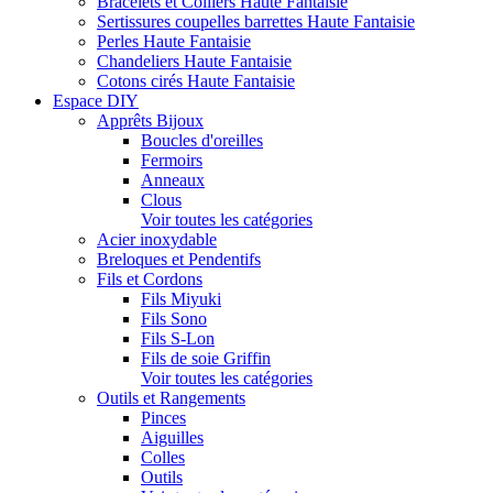
Bracelets et Colliers Haute Fantaisie
Sertissures coupelles barrettes Haute Fantaisie
Perles Haute Fantaisie
Chandeliers Haute Fantaisie
Cotons cirés Haute Fantaisie
Espace DIY
Apprêts Bijoux
Boucles d'oreilles
Fermoirs
Anneaux
Clous
Voir toutes les catégories
Acier inoxydable
Breloques et Pendentifs
Fils et Cordons
Fils Miyuki
Fils Sono
Fils S-Lon
Fils de soie Griffin
Voir toutes les catégories
Outils et Rangements
Pinces
Aiguilles
Colles
Outils