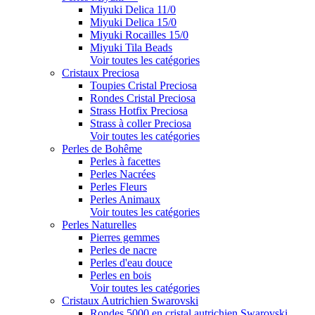
Miyuki Delica 11/0
Miyuki Delica 15/0
Miyuki Rocailles 15/0
Miyuki Tila Beads
Voir toutes les catégories
Cristaux Preciosa
Toupies Cristal Preciosa
Rondes Cristal Preciosa
Strass Hotfix Preciosa
Strass à coller Preciosa
Voir toutes les catégories
Perles de Bohême
Perles à facettes
Perles Nacrées
Perles Fleurs
Perles Animaux
Voir toutes les catégories
Perles Naturelles
Pierres gemmes
Perles de nacre
Perles d'eau douce
Perles en bois
Voir toutes les catégories
Cristaux Autrichien Swarovski
Rondes 5000 en cristal autrichien Swarovski