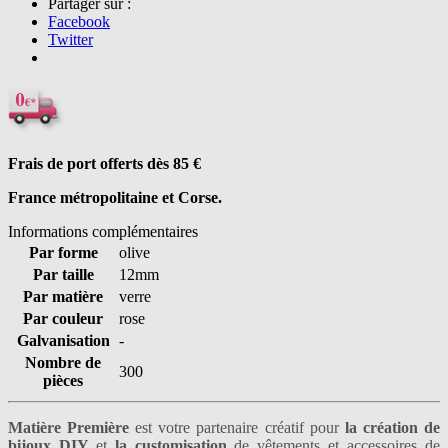
Partager sur :
Facebook
Twitter
Frais de port offerts dès 85
€
France métropolitaine et Corse.
Informations complémentaires
Par forme
olive
Par taille
12mm
Par matière
verre
Par couleur
rose
Galvanisation
-
Nombre de
300
pièces
Matière Première
est votre partenaire créatif pour
la création de
bijoux DIY
et
la customisation
de vêtements et accessoires de