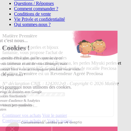
Questions / Réponses
Comment commander ?
Conditions de vente
Vie Privée et confidentialité
Qui sommes-nous ?
Matière Première
la référence en perles et bijoux
fantaisie, vous propose l'achat de
perles en ligne, telles que les perles
et cristaux et strass en cristal Preciosa, les perles Miyuki perles et
apprêts en Argent 925, Gold Filled, perles de rocaille Preciosa
Matière Première
est un
Revendeur Agréé Preciosa
N° déclaration CNIL : 1242012v0 - Copyright © 2026 Matière
Première
Veuillez patienter...
Continuer vos achats
Voir le panier
Continuer vos achats
or
Voir le panier