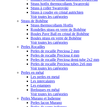
Strass hotfix thermocollants Swarovski
Strass à coller Swarovski
Strass à coudre en cristal autrichien
Voir toutes les catégories
Strass de Bohême
Strass thermocollants Hotfix
Rondelles strass en verre de Bohême
Boules Pave Ball en cristal de Bohême
Boules strass en verre de Bohème
Voir toutes les catégories
Perles Rocailles
Perles de rocaille Preciosa 2 mm
Perles de rocaille Preciosa 4 mm
Perles de rocaille Preciosa demi-tube 2x2 mm
Perles de rocaille Preciosa tubes 2x6 mm
Voir toutes les catégories
Perles en métal
Les perles en metal
Les intercalaires
Les estampes
Breloques en métal
Voir toutes les catégories
Perles Murano et Indienne
Perles façon Murano
Perles de verre indienne