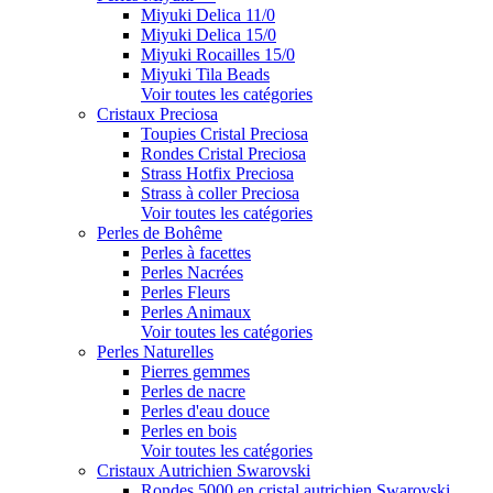
Miyuki Delica 11/0
Miyuki Delica 15/0
Miyuki Rocailles 15/0
Miyuki Tila Beads
Voir toutes les catégories
Cristaux Preciosa
Toupies Cristal Preciosa
Rondes Cristal Preciosa
Strass Hotfix Preciosa
Strass à coller Preciosa
Voir toutes les catégories
Perles de Bohême
Perles à facettes
Perles Nacrées
Perles Fleurs
Perles Animaux
Voir toutes les catégories
Perles Naturelles
Pierres gemmes
Perles de nacre
Perles d'eau douce
Perles en bois
Voir toutes les catégories
Cristaux Autrichien Swarovski
Rondes 5000 en cristal autrichien Swarovski