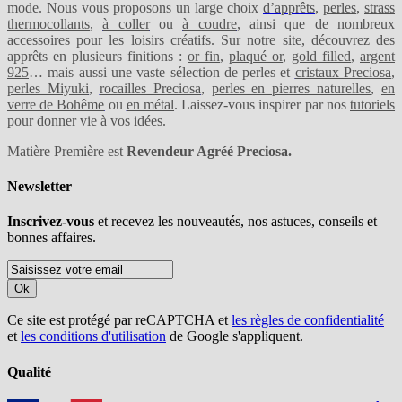
mode. Nous vous proposons un large choix
d’apprêts
,
perles
,
strass
thermocollants
,
à coller
ou
à coudre
, ainsi que de nombreux
accessoires pour les loisirs créatifs. Sur notre site, découvrez des
apprêts en plusieurs finitions :
or fin
,
plaqué or
,
gold filled
,
argent
925
… mais aussi une vaste sélection de perles et
cristaux Preciosa
,
perles Miyuki
,
rocailles Preciosa
,
perles en pierres naturelles
,
en
verre de Bohême
ou
en métal
. Laissez-vous inspirer par nos
tutoriels
pour donner vie à vos idées.
Matière Première est
Revendeur Agréé Preciosa.
Newsletter
Inscrivez-vous
et recevez les nouveautés, nos astuces, conseils et
bonnes affaires.
Ok
Ce site est protégé par reCAPTCHA et
les règles de confidentialité
et
les conditions d'utilisation
de Google s'appliquent.
Qualité