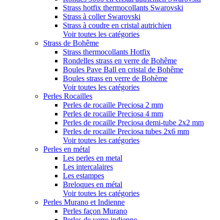
Strass hotfix thermocollants Swarovski
Strass à coller Swarovski
Strass à coudre en cristal autrichien
Voir toutes les catégories
Strass de Bohême
Strass thermocollants Hotfix
Rondelles strass en verre de Bohême
Boules Pave Ball en cristal de Bohême
Boules strass en verre de Bohème
Voir toutes les catégories
Perles Rocailles
Perles de rocaille Preciosa 2 mm
Perles de rocaille Preciosa 4 mm
Perles de rocaille Preciosa demi-tube 2x2 mm
Perles de rocaille Preciosa tubes 2x6 mm
Voir toutes les catégories
Perles en métal
Les perles en metal
Les intercalaires
Les estampes
Breloques en métal
Voir toutes les catégories
Perles Murano et Indienne
Perles façon Murano
Perles de verre indienne