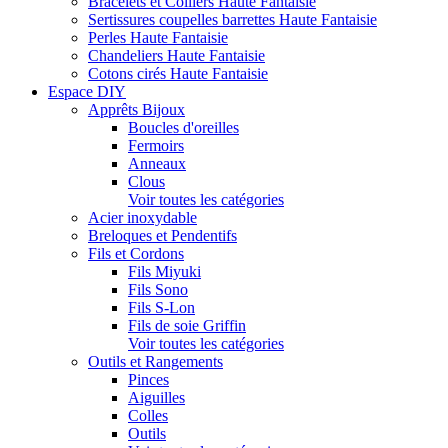
Bracelets et Colliers Haute Fantaisie
Sertissures coupelles barrettes Haute Fantaisie
Perles Haute Fantaisie
Chandeliers Haute Fantaisie
Cotons cirés Haute Fantaisie
Espace DIY
Apprêts Bijoux
Boucles d'oreilles
Fermoirs
Anneaux
Clous
Voir toutes les catégories
Acier inoxydable
Breloques et Pendentifs
Fils et Cordons
Fils Miyuki
Fils Sono
Fils S-Lon
Fils de soie Griffin
Voir toutes les catégories
Outils et Rangements
Pinces
Aiguilles
Colles
Outils