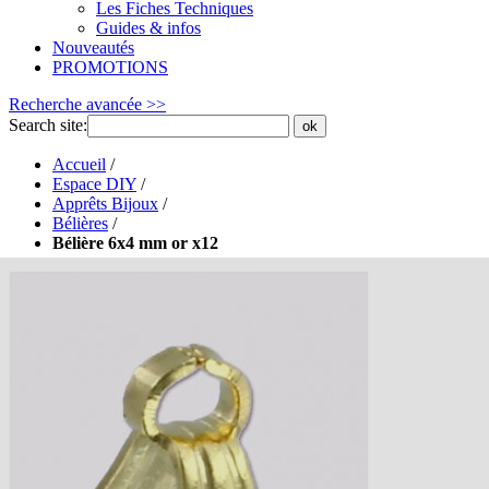
Les Fiches Techniques
Guides & infos
Nouveautés
PROMOTIONS
Recherche avancée >>
Search site:
ok
Accueil
/
Espace DIY
/
Apprêts Bijoux
/
Bélières
/
Bélière 6x4 mm or x12