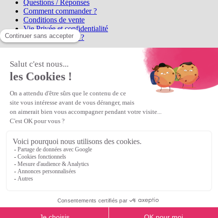
Questions / Réponses
Comment commander ?
Conditions de vente
Vie Privée et confidentialité
Qui sommes-nous ?
Matière Première
la référence en perles et bijoux
fantaisie, vous propose l'achat de
perles en ligne, telles que les perles
et cristaux et strass en cristal Preciosa, les perles Miyuki perles et
apprêts en Argent 925, Gold Filled, perles de rocaille Preciosa
Matière Première
est un
Revendeur Agréé Preciosa
N° déclaration CNIL : 1242012v0 - Copyright © 2026 Matière
Première
Veuillez patienter...
Continuer vos achats
Voir le panier
Continuer vos achats
or
Voir le panier