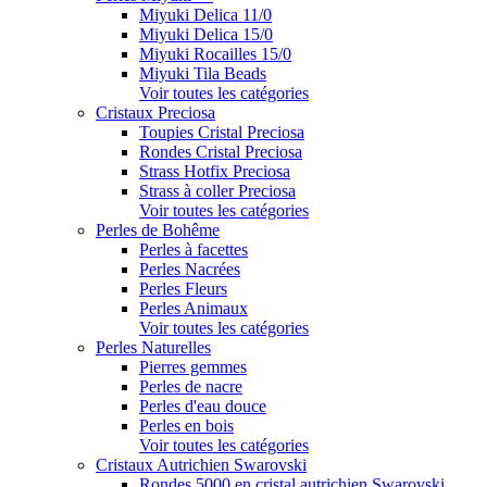
Miyuki Delica 11/0
Miyuki Delica 15/0
Miyuki Rocailles 15/0
Miyuki Tila Beads
Voir toutes les catégories
Cristaux Preciosa
Toupies Cristal Preciosa
Rondes Cristal Preciosa
Strass Hotfix Preciosa
Strass à coller Preciosa
Voir toutes les catégories
Perles de Bohême
Perles à facettes
Perles Nacrées
Perles Fleurs
Perles Animaux
Voir toutes les catégories
Perles Naturelles
Pierres gemmes
Perles de nacre
Perles d'eau douce
Perles en bois
Voir toutes les catégories
Cristaux Autrichien Swarovski
Rondes 5000 en cristal autrichien Swarovski