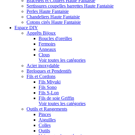
Bracelets et Colliers Haute Fantaisie
Sertissures coupelles barrettes Haute Fantaisie
Perles Haute Fantaisie
Chandeliers Haute Fantaisie
Cotons cirés Haute Fantaisie
Espace DIY
Apprêts Bijoux
Boucles d'oreilles
Fermoirs
Anneaux
Clous
Voir toutes les catégories
Acier inoxydable
Breloques et Pendentifs
Fils et Cordons
Fils Miyuki
Fils Sono
Fils S-Lon
Fils de soie Griffin
Voir toutes les catégories
Outils et Rangements
Pinces
Aiguilles
Colles
Outils