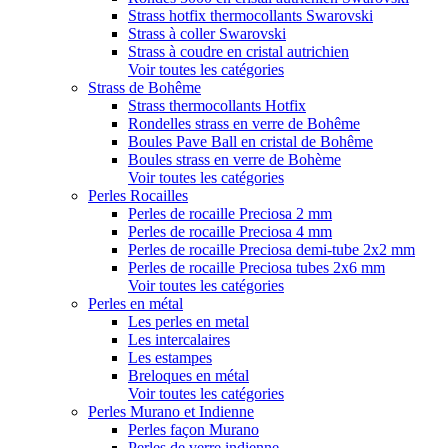
Strass hotfix thermocollants Swarovski
Strass à coller Swarovski
Strass à coudre en cristal autrichien
Voir toutes les catégories
Strass de Bohême
Strass thermocollants Hotfix
Rondelles strass en verre de Bohême
Boules Pave Ball en cristal de Bohême
Boules strass en verre de Bohème
Voir toutes les catégories
Perles Rocailles
Perles de rocaille Preciosa 2 mm
Perles de rocaille Preciosa 4 mm
Perles de rocaille Preciosa demi-tube 2x2 mm
Perles de rocaille Preciosa tubes 2x6 mm
Voir toutes les catégories
Perles en métal
Les perles en metal
Les intercalaires
Les estampes
Breloques en métal
Voir toutes les catégories
Perles Murano et Indienne
Perles façon Murano
Perles de verre indienne