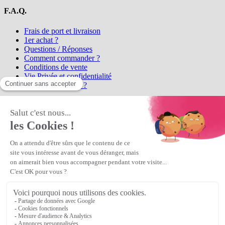
F.A.Q.
Frais de port et livraison
1er achat ?
Questions / Réponses
Comment commander ?
Conditions de vente
Vie Privée et confidentialité
Qui sommes-nous ?
Matière Première
la référence en perles et bijoux
fantaisie, vous propose l'achat de
perles en ligne, telles que les perles
et cristaux et strass en cristal Preciosa, les perles Miyuki perles et
apprêts en Argent 925, Gold Filled, perles de rocaille Preciosa
Matière Première
est un
Revendeur Agréé Preciosa
N° déclaration CNIL : 1242012v0 - Copyright © 2026 Matière
Première
Veuillez patienter...