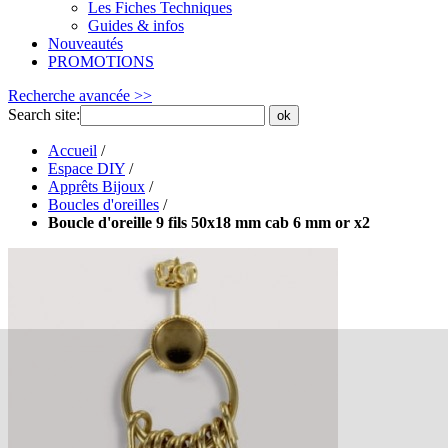
Les Fiches Techniques
Guides & infos
Nouveautés
PROMOTIONS
Recherche avancée >>
Search site:
ok
Accueil
/
Espace DIY
/
Apprêts Bijoux
/
Boucles d'oreilles
/
Boucle d'oreille 9 fils 50x18 mm cab 6 mm or x2