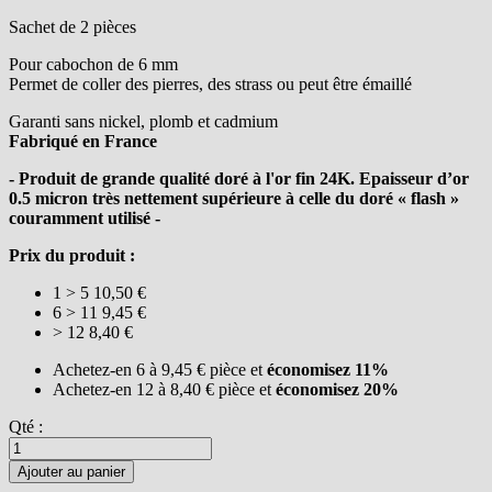
Sachet de 2 pièces
Pour cabochon de 6 mm
Permet de coller des pierres, des strass ou peut être émaillé
Garanti sans nickel, plomb et cadmium
Fabriqué en France
- Produit de grande qualité doré à l'or fin 24K. Epaisseur d’or
0.5 micron très nettement supérieure à celle du doré « flash »
couramment utilisé -
Prix du produit :
1 > 5
10,50 €
6 > 11
9,45 €
> 12
8,40 €
Achetez-en 6 à
9,45 €
pièce et
économisez
11
%
Achetez-en 12 à
8,40 €
pièce et
économisez
20
%
Qté :
Ajouter au panier