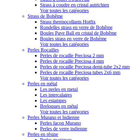
Strass à coudre en cristal autrichien
Voir toutes les catégories
Strass de Bohême
Strass thermocollants Hotfix
Rondelles strass en verre de Bohême
Boules Pave Ball en cristal de Bohême
Boules strass en verre de Bohème
Voir toutes les catégories
Perles Rocailles
Perles de rocaille Preciosa 2 mm
Perles de rocaille Preciosa 4 mm
Perles de rocaille Preciosa demi-tube 2x2 mm
Perles de rocaille Preciosa tubes 2x6 mm
Voir toutes les catégories
Perles en métal
Les perles en metal
Les intercalaires
Les estampes
Breloques en métal
Voir toutes les catégories
Perles Murano et Indienne
Perles façon Murano
Perles de verre indienne
Perles en résine
Perles magiques