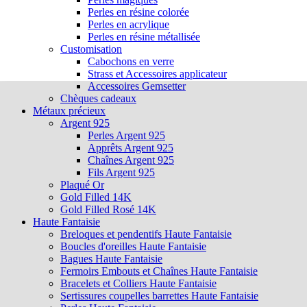
Perles en résine colorée
Perles en acrylique
Perles en résine métallisée
Customisation
Cabochons en verre
Strass et Accessoires applicateur
Accessoires Gemsetter
Chèques cadeaux
Métaux précieux
Argent 925
Perles Argent 925
Apprêts Argent 925
Chaînes Argent 925
Fils Argent 925
Plaqué Or
Gold Filled 14K
Gold Filled Rosé 14K
Haute Fantaisie
Breloques et pendentifs Haute Fantaisie
Boucles d'oreilles Haute Fantaisie
Bagues Haute Fantaisie
Fermoirs Embouts et Chaînes Haute Fantaisie
Bracelets et Colliers Haute Fantaisie
Sertissures coupelles barrettes Haute Fantaisie