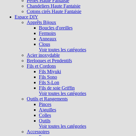
Perles Haute Fantaisie
Chandeliers Haute Fantaisie
Cotons cirés Haute Fantaisie
Espace DIY
Apprêts Bijoux
Boucles d'oreilles
Fermoirs
Anneaux
Clous
Voir toutes les catégories
Acier inoxydable
Breloques et Pendentifs
Fils et Cordons
Fils Miyuki
Fils Sono
Fils S-Lon
Fils de soie Griffin
Voir toutes les catégories
Outils et Rangements
Pinces
Aiguilles
Colles
Outils
Voir toutes les catégories
Accessoires