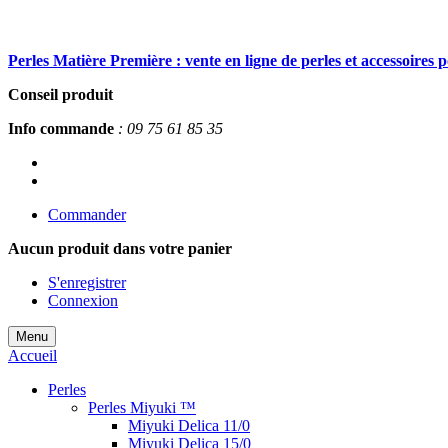
Perles Matière Première : vente en ligne de perles et accessoires 
Conseil produit
Info commande
: 09 75 61 85 35
Commander
Aucun produit
dans votre panier
S'enregistrer
Connexion
Menu
Accueil
Perles
Perles Miyuki ™
Miyuki Delica 11/0
Miyuki Delica 15/0