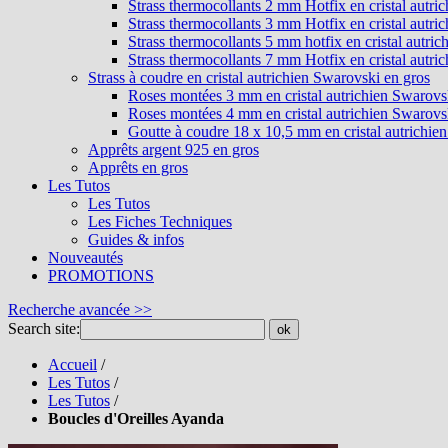
Strass thermocollants 2 mm Hotfix en cristal autri
Strass thermocollants 3 mm Hotfix en cristal autri
Strass thermocollants 5 mm hotfix en cristal autri
Strass thermocollants 7 mm Hotfix en cristal autri
Strass à coudre en cristal autrichien Swarovski en gros
Roses montées 3 mm en cristal autrichien Swarovs
Roses montées 4 mm en cristal autrichien Swarovs
Goutte à coudre 18 x 10,5 mm en cristal autrichie
Apprêts argent 925 en gros
Apprêts en gros
Les Tutos
Les Tutos
Les Fiches Techniques
Guides & infos
Nouveautés
PROMOTIONS
Recherche avancée >>
Search site:
ok
Accueil
/
Les Tutos
/
Les Tutos
/
Boucles d'Oreilles Ayanda