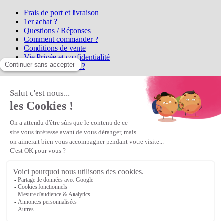
Frais de port et livraison
1er achat ?
Questions / Réponses
Comment commander ?
Conditions de vente
Vie Privée et confidentialité
Qui sommes-nous ?
Matière Première
la référence en perles et bijoux
fantaisie, vous propose l'achat de
perles en ligne, telles que les perles
et cristaux et strass en cristal Preciosa, les perles Miyuki perles et
apprêts en Argent 925, Gold Filled, perles de rocaille Preciosa
Matière Première
est un
Revendeur Agréé Preciosa
N° déclaration CNIL : 1242012v0 - Copyright © 2026 Matière
Première
Veuillez patienter...
Continuer vos achats
Voir le panier