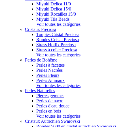
Miyuki Delica 11/0
Miyuki Delica 15/0
Miyuki Rocailles 15/0
Miyuki Tila Beads
Voir toutes les catégories
Cristaux Preciosa
Toupies Cristal Preciosa
Rondes Cristal Preciosa
Strass Hotfix Preciosa
Strass à coller Preciosa
Voir toutes les catégories
Perles de Bohême
Perles à facettes
Perles Nacrées
Perles Fleurs
Perles Animaux
Voir toutes les catégories
Perles Naturelles
Pierres gemmes
Perles de nacre
Perles d'eau douce
Perles en bois
Voir toutes les catégories
Cristaux Autrichien Swarovski
Rondes 5000 en cristal autrichien Swarovski