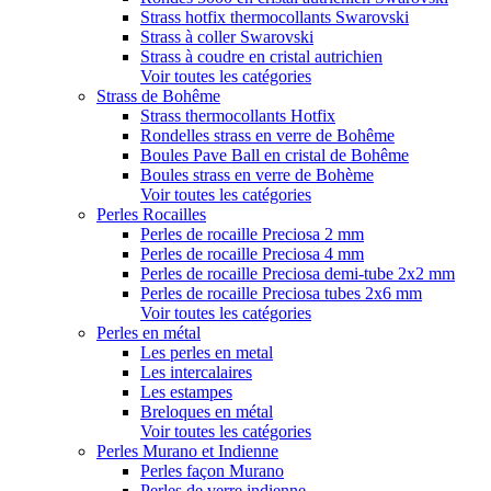
Strass hotfix thermocollants Swarovski
Strass à coller Swarovski
Strass à coudre en cristal autrichien
Voir toutes les catégories
Strass de Bohême
Strass thermocollants Hotfix
Rondelles strass en verre de Bohême
Boules Pave Ball en cristal de Bohême
Boules strass en verre de Bohème
Voir toutes les catégories
Perles Rocailles
Perles de rocaille Preciosa 2 mm
Perles de rocaille Preciosa 4 mm
Perles de rocaille Preciosa demi-tube 2x2 mm
Perles de rocaille Preciosa tubes 2x6 mm
Voir toutes les catégories
Perles en métal
Les perles en metal
Les intercalaires
Les estampes
Breloques en métal
Voir toutes les catégories
Perles Murano et Indienne
Perles façon Murano
Perles de verre indienne