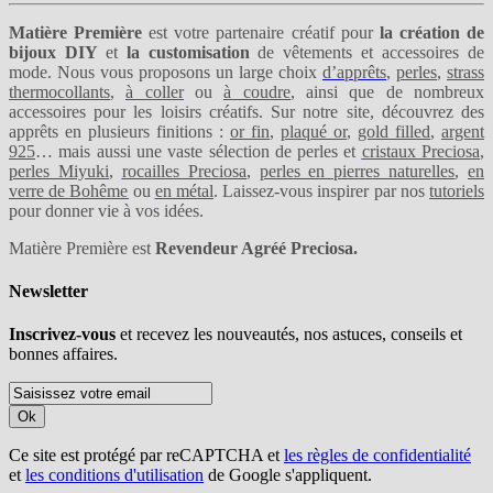
Matière Première
est votre partenaire créatif pour
la création de
bijoux DIY
et
la customisation
de vêtements et accessoires de
mode. Nous vous proposons un large choix
d’apprêts
,
perles
,
strass
thermocollants
,
à coller
ou
à coudre
, ainsi que de nombreux
accessoires pour les loisirs créatifs. Sur notre site, découvrez des
apprêts en plusieurs finitions :
or fin
,
plaqué or
,
gold filled
,
argent
925
… mais aussi une vaste sélection de perles et
cristaux Preciosa
,
perles Miyuki
,
rocailles Preciosa
,
perles en pierres naturelles
,
en
verre de Bohême
ou
en métal
. Laissez-vous inspirer par nos
tutoriels
pour donner vie à vos idées.
Matière Première est
Revendeur Agréé Preciosa.
Newsletter
Inscrivez-vous
et recevez les nouveautés, nos astuces, conseils et
bonnes affaires.
Ok
Ce site est protégé par reCAPTCHA et
les règles de confidentialité
et
les conditions d'utilisation
de Google s'appliquent.