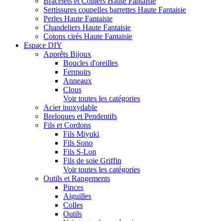
Bracelets et Colliers Haute Fantaisie
Sertissures coupelles barrettes Haute Fantaisie
Perles Haute Fantaisie
Chandeliers Haute Fantaisie
Cotons cirés Haute Fantaisie
Espace DIY
Apprêts Bijoux
Boucles d'oreilles
Fermoirs
Anneaux
Clous
Voir toutes les catégories
Acier inoxydable
Breloques et Pendentifs
Fils et Cordons
Fils Miyuki
Fils Sono
Fils S-Lon
Fils de soie Griffin
Voir toutes les catégories
Outils et Rangements
Pinces
Aiguilles
Colles
Outils