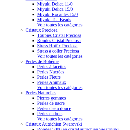
Miyuki Delica 11/0
Miyuki Delica 15/0
Miyuki Rocailles 15/0
Miyuki Tila Beads
Voir toutes les catégories
Cristaux Preciosa
Toupies Cristal Preciosa
Rondes Cristal Preciosa
Strass Hotfix Preciosa
Strass à coller Preciosa
Voir toutes les catégories
Perles de Bohême
Perles à facettes
Perles Nacrées
Perles Fleurs
Perles Animaux
Voir toutes les catégories
Perles Naturelles
Pierres gemmes
Perles de nacre
Perles d'eau douce
Perles en bois
Voir toutes les catégories
Cristaux Autrichien Swarovski
Rondes 5000 en cristal autrichien Swarovski