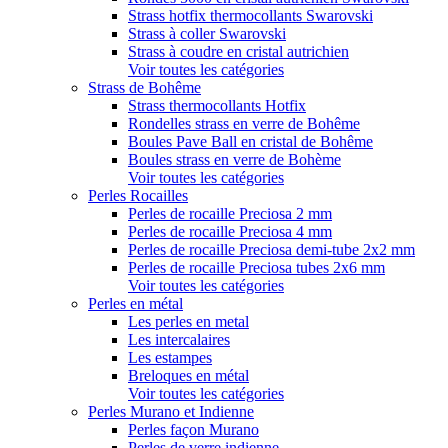
Strass hotfix thermocollants Swarovski
Strass à coller Swarovski
Strass à coudre en cristal autrichien
Voir toutes les catégories
Strass de Bohême
Strass thermocollants Hotfix
Rondelles strass en verre de Bohême
Boules Pave Ball en cristal de Bohême
Boules strass en verre de Bohème
Voir toutes les catégories
Perles Rocailles
Perles de rocaille Preciosa 2 mm
Perles de rocaille Preciosa 4 mm
Perles de rocaille Preciosa demi-tube 2x2 mm
Perles de rocaille Preciosa tubes 2x6 mm
Voir toutes les catégories
Perles en métal
Les perles en metal
Les intercalaires
Les estampes
Breloques en métal
Voir toutes les catégories
Perles Murano et Indienne
Perles façon Murano
Perles de verre indienne