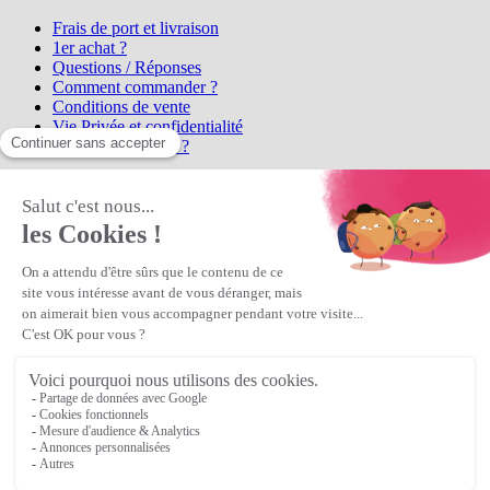
Frais de port et livraison
1er achat ?
Questions / Réponses
Comment commander ?
Conditions de vente
Vie Privée et confidentialité
Qui sommes-nous ?
Matière Première
la référence en perles et bijoux
fantaisie, vous propose l'achat de
perles en ligne, telles que les perles
et cristaux et strass en cristal Preciosa, les perles Miyuki perles et
apprêts en Argent 925, Gold Filled, perles de rocaille Preciosa
Matière Première
est un
Revendeur Agréé Preciosa
N° déclaration CNIL : 1242012v0 - Copyright © 2026 Matière
Première
Veuillez patienter...
Continuer vos achats
Voir le panier