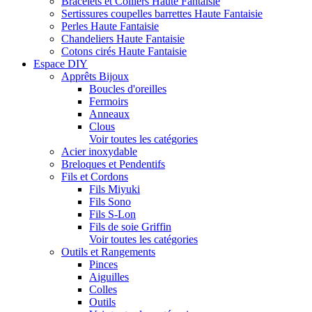
Bracelets et Colliers Haute Fantaisie
Sertissures coupelles barrettes Haute Fantaisie
Perles Haute Fantaisie
Chandeliers Haute Fantaisie
Cotons cirés Haute Fantaisie
Espace DIY
Apprêts Bijoux
Boucles d'oreilles
Fermoirs
Anneaux
Clous
Voir toutes les catégories
Acier inoxydable
Breloques et Pendentifs
Fils et Cordons
Fils Miyuki
Fils Sono
Fils S-Lon
Fils de soie Griffin
Voir toutes les catégories
Outils et Rangements
Pinces
Aiguilles
Colles
Outils