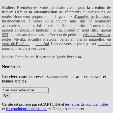
Matière Première
est votre partenaire créatif pour
la création de
bijoux DIY
et
la customisation
de vêtements et accessoires de
mode. Nous vous proposons un large choix
d’apprêts
,
perles
,
strass
thermocollants
,
à coller
ou
à coudre
, ainsi que de nombreux
accessoires pour les loisirs créatifs. Sur notre site, découvrez des
apprêts en plusieurs finitions :
or fin
,
plaqué or
,
gold filled
,
argent
925
… mais aussi une vaste sélection de perles et
cristaux Preciosa
,
perles Miyuki
,
rocailles Preciosa
,
perles en pierres naturelles
,
en
verre de Bohême
ou
en métal
. Laissez-vous inspirer par nos
tutoriels
pour donner vie à vos idées.
Matière Première est
Revendeur Agréé Preciosa.
Newsletter
Inscrivez-vous
et recevez les nouveautés, nos astuces, conseils et
bonnes affaires.
Ok
Ce site est protégé par reCAPTCHA et
les règles de confidentialité
et
les conditions d'utilisation
de Google s'appliquent.