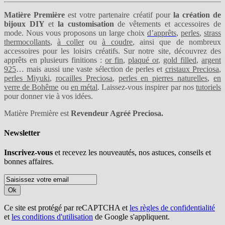
Matière Première
est votre partenaire créatif pour
la création de
bijoux DIY
et
la customisation
de vêtements et accessoires de
mode. Nous vous proposons un large choix
d’apprêts
,
perles
,
strass
thermocollants
,
à coller
ou
à coudre
, ainsi que de nombreux
accessoires pour les loisirs créatifs. Sur notre site, découvrez des
apprêts en plusieurs finitions :
or fin
,
plaqué or
,
gold filled
,
argent
925
… mais aussi une vaste sélection de perles et
cristaux Preciosa
,
perles Miyuki
,
rocailles Preciosa
,
perles en pierres naturelles
,
en
verre de Bohême
ou
en métal
. Laissez-vous inspirer par nos
tutoriels
pour donner vie à vos idées.
Matière Première est
Revendeur Agréé Preciosa.
Newsletter
Inscrivez-vous
et recevez les nouveautés, nos astuces, conseils et
bonnes affaires.
Ok
Ce site est protégé par reCAPTCHA et
les règles de confidentialité
et
les conditions d'utilisation
de Google s'appliquent.