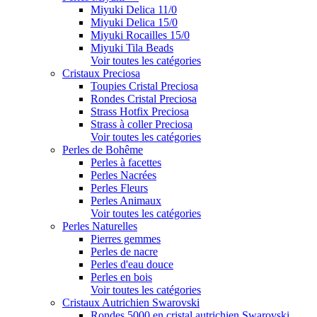
Miyuki Delica 11/0
Miyuki Delica 15/0
Miyuki Rocailles 15/0
Miyuki Tila Beads
Voir toutes les catégories
Cristaux Preciosa
Toupies Cristal Preciosa
Rondes Cristal Preciosa
Strass Hotfix Preciosa
Strass à coller Preciosa
Voir toutes les catégories
Perles de Bohême
Perles à facettes
Perles Nacrées
Perles Fleurs
Perles Animaux
Voir toutes les catégories
Perles Naturelles
Pierres gemmes
Perles de nacre
Perles d'eau douce
Perles en bois
Voir toutes les catégories
Cristaux Autrichien Swarovski
Rondes 5000 en cristal autrichien Swarovski