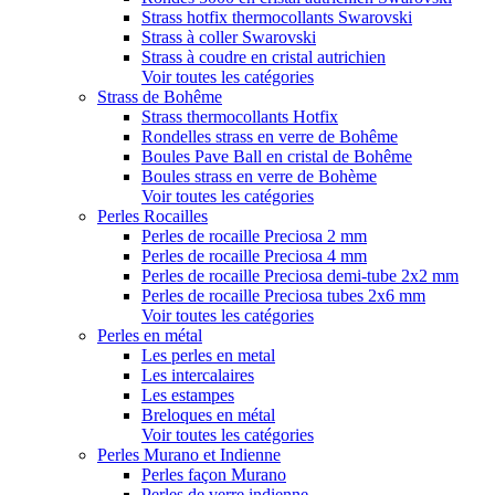
Strass hotfix thermocollants Swarovski
Strass à coller Swarovski
Strass à coudre en cristal autrichien
Voir toutes les catégories
Strass de Bohême
Strass thermocollants Hotfix
Rondelles strass en verre de Bohême
Boules Pave Ball en cristal de Bohême
Boules strass en verre de Bohème
Voir toutes les catégories
Perles Rocailles
Perles de rocaille Preciosa 2 mm
Perles de rocaille Preciosa 4 mm
Perles de rocaille Preciosa demi-tube 2x2 mm
Perles de rocaille Preciosa tubes 2x6 mm
Voir toutes les catégories
Perles en métal
Les perles en metal
Les intercalaires
Les estampes
Breloques en métal
Voir toutes les catégories
Perles Murano et Indienne
Perles façon Murano
Perles de verre indienne