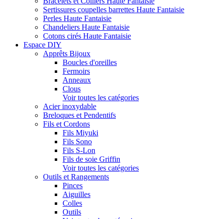
Bracelets et Colliers Haute Fantaisie
Sertissures coupelles barrettes Haute Fantaisie
Perles Haute Fantaisie
Chandeliers Haute Fantaisie
Cotons cirés Haute Fantaisie
Espace DIY
Apprêts Bijoux
Boucles d'oreilles
Fermoirs
Anneaux
Clous
Voir toutes les catégories
Acier inoxydable
Breloques et Pendentifs
Fils et Cordons
Fils Miyuki
Fils Sono
Fils S-Lon
Fils de soie Griffin
Voir toutes les catégories
Outils et Rangements
Pinces
Aiguilles
Colles
Outils