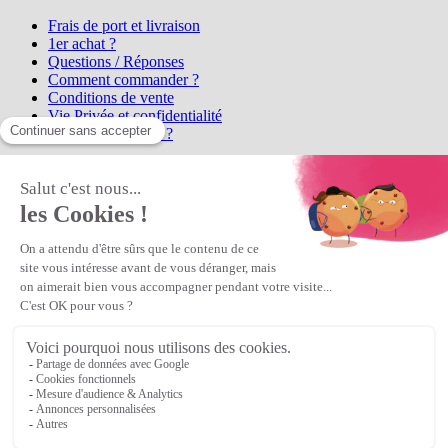
Frais de port et livraison
1er achat ?
Questions / Réponses
Comment commander ?
Conditions de vente
Vie Privée et confidentialité
Qui sommes-nous ?
Matière Première
la référence en perles et bijoux
fantaisie, vous propose l'achat de
perles en ligne, telles que les perles
et cristaux et strass en cristal Preciosa, les perles Miyuki perles et
apprêts en Argent 925, Gold Filled, perles de rocaille Preciosa
Matière Première
est un
Revendeur Agréé Preciosa
N° déclaration CNIL : 1242012v0 - Copyright © 2026 Matière
Première
Veuillez patienter...
Continuer vos achats
Voir le panier