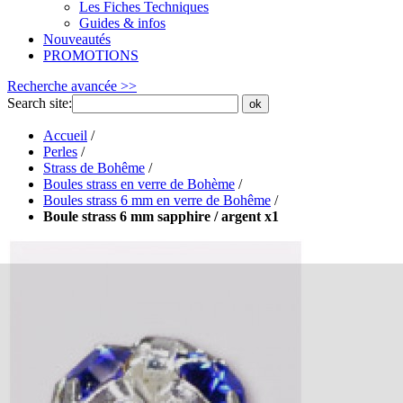
Les Fiches Techniques
Guides & infos
Nouveautés
PROMOTIONS
Recherche avancée >>
Search site:
ok
Accueil
/
Perles
/
Strass de Bohême
/
Boules strass en verre de Bohème
/
Boules strass 6 mm en verre de Bohême
/
Boule strass 6 mm sapphire / argent x1