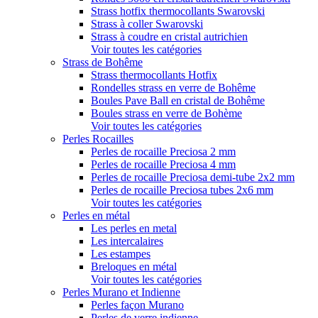
Strass hotfix thermocollants Swarovski
Strass à coller Swarovski
Strass à coudre en cristal autrichien
Voir toutes les catégories
Strass de Bohême
Strass thermocollants Hotfix
Rondelles strass en verre de Bohême
Boules Pave Ball en cristal de Bohême
Boules strass en verre de Bohème
Voir toutes les catégories
Perles Rocailles
Perles de rocaille Preciosa 2 mm
Perles de rocaille Preciosa 4 mm
Perles de rocaille Preciosa demi-tube 2x2 mm
Perles de rocaille Preciosa tubes 2x6 mm
Voir toutes les catégories
Perles en métal
Les perles en metal
Les intercalaires
Les estampes
Breloques en métal
Voir toutes les catégories
Perles Murano et Indienne
Perles façon Murano
Perles de verre indienne