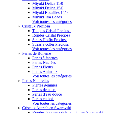
Miyuki Delica 11/0
Miyuki Delica 15/0
Miyuki Rocailles 15/0
Miyuki Tila Beads
Voir toutes les catégories
Cristaux Preciosa
Toupies Cristal Preciosa
Rondes Cristal Preciosa
Strass Hotfix Preciosa
Strass à coller Preciosa
Voir toutes les catégories
Perles de Bohême
Perles à facettes
Perles Nacrées
Perles Fleurs
Perles Animaux
Voir toutes les catégories
Perles Naturelles
Pierres gemmes
Perles de nacre
Perles d'eau douce
Perles en bois
Voir toutes les catégories
Cristaux Autrichien Swarovski
Rondes 5000 en cristal autrichien Swarovski