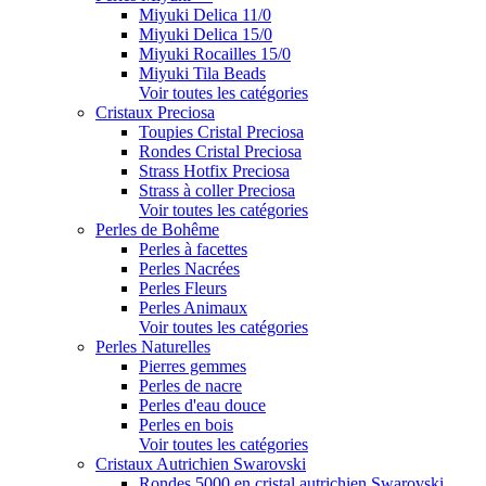
Miyuki Delica 11/0
Miyuki Delica 15/0
Miyuki Rocailles 15/0
Miyuki Tila Beads
Voir toutes les catégories
Cristaux Preciosa
Toupies Cristal Preciosa
Rondes Cristal Preciosa
Strass Hotfix Preciosa
Strass à coller Preciosa
Voir toutes les catégories
Perles de Bohême
Perles à facettes
Perles Nacrées
Perles Fleurs
Perles Animaux
Voir toutes les catégories
Perles Naturelles
Pierres gemmes
Perles de nacre
Perles d'eau douce
Perles en bois
Voir toutes les catégories
Cristaux Autrichien Swarovski
Rondes 5000 en cristal autrichien Swarovski