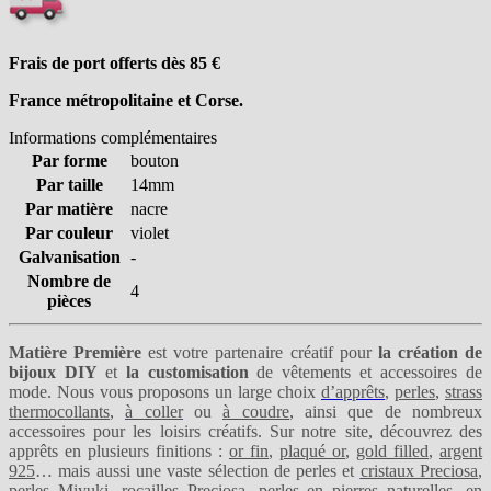
Frais de port offerts dès 85
€
France métropolitaine et Corse.
Informations complémentaires
Par forme
bouton
Par taille
14mm
Par matière
nacre
Par couleur
violet
Galvanisation
-
Nombre de
4
pièces
Matière Première
est votre partenaire créatif pour
la création de
bijoux DIY
et
la customisation
de vêtements et accessoires de
mode. Nous vous proposons un large choix
d’apprêts
,
perles
,
strass
thermocollants
,
à coller
ou
à coudre
, ainsi que de nombreux
accessoires pour les loisirs créatifs. Sur notre site, découvrez des
apprêts en plusieurs finitions :
or fin
,
plaqué or
,
gold filled
,
argent
925
… mais aussi une vaste sélection de perles et
cristaux Preciosa
,
perles Miyuki
,
rocailles Preciosa
,
perles en pierres naturelles
,
en