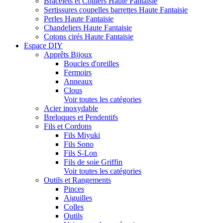
Bracelets et Colliers Haute Fantaisie
Sertissures coupelles barrettes Haute Fantaisie
Perles Haute Fantaisie
Chandeliers Haute Fantaisie
Cotons cirés Haute Fantaisie
Espace DIY
Apprêts Bijoux
Boucles d'oreilles
Fermoirs
Anneaux
Clous
Voir toutes les catégories
Acier inoxydable
Breloques et Pendentifs
Fils et Cordons
Fils Miyuki
Fils Sono
Fils S-Lon
Fils de soie Griffin
Voir toutes les catégories
Outils et Rangements
Pinces
Aiguilles
Colles
Outils