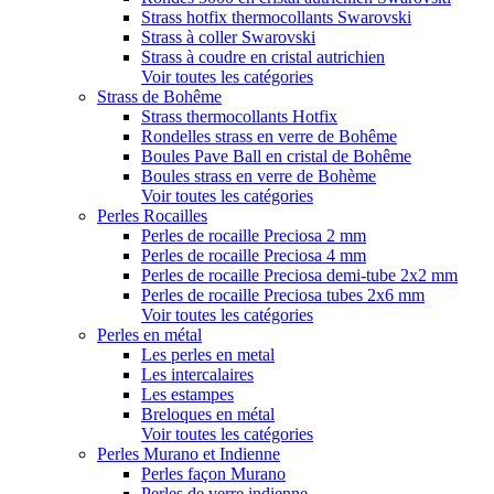
Strass hotfix thermocollants Swarovski
Strass à coller Swarovski
Strass à coudre en cristal autrichien
Voir toutes les catégories
Strass de Bohême
Strass thermocollants Hotfix
Rondelles strass en verre de Bohême
Boules Pave Ball en cristal de Bohême
Boules strass en verre de Bohème
Voir toutes les catégories
Perles Rocailles
Perles de rocaille Preciosa 2 mm
Perles de rocaille Preciosa 4 mm
Perles de rocaille Preciosa demi-tube 2x2 mm
Perles de rocaille Preciosa tubes 2x6 mm
Voir toutes les catégories
Perles en métal
Les perles en metal
Les intercalaires
Les estampes
Breloques en métal
Voir toutes les catégories
Perles Murano et Indienne
Perles façon Murano
Perles de verre indienne