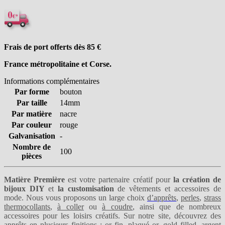
Frais de port offerts dès 85
€
France métropolitaine et Corse.
Informations complémentaires
Par forme
bouton
Par taille
14mm
Par matière
nacre
Par couleur
rouge
Galvanisation
-
Nombre de
100
pièces
Matière Première
est votre partenaire créatif pour
la création de
bijoux DIY
et
la customisation
de vêtements et accessoires de
mode. Nous vous proposons un large choix
d’apprêts
,
perles
,
strass
thermocollants
,
à coller
ou
à coudre
, ainsi que de nombreux
accessoires pour les loisirs créatifs. Sur notre site, découvrez des
apprêts en plusieurs finitions :
or fin
,
plaqué or
,
gold filled
,
argent