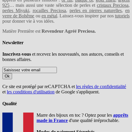
925
… mais aussi une vaste sélection de perles et
cristaux Preciosa
,
perles Miyuki
,
rocailles Preciosa
,
perles en pierres naturelles
,
en
verre de Bohême
ou
en métal
. Laissez-vous inspirer par nos
tutoriels
pour donner vie à vos idées.
Matière Première est
Revendeur Agréé Preciosa.
Newsletter
Inscrivez-vous
et recevez les nouveautés, nos astuces, conseils et
bonnes affaires.
Ok
Ce site est protégé par reCAPTCHA et
les règles de confidentialité
et
les conditions d'utilisation
de Google s'appliquent.
Qualité
Marre des bijoux en toc ? Optez pour les
apprêts
made in France
d'une qualité irréprochable.
Modes de paiement Sécurisés