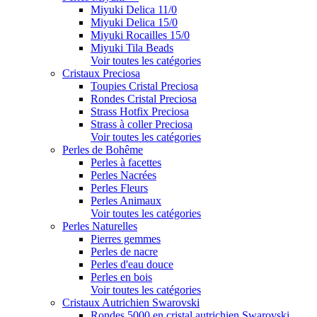
Miyuki Delica 11/0
Miyuki Delica 15/0
Miyuki Rocailles 15/0
Miyuki Tila Beads
Voir toutes les catégories
Cristaux Preciosa
Toupies Cristal Preciosa
Rondes Cristal Preciosa
Strass Hotfix Preciosa
Strass à coller Preciosa
Voir toutes les catégories
Perles de Bohême
Perles à facettes
Perles Nacrées
Perles Fleurs
Perles Animaux
Voir toutes les catégories
Perles Naturelles
Pierres gemmes
Perles de nacre
Perles d'eau douce
Perles en bois
Voir toutes les catégories
Cristaux Autrichien Swarovski
Rondes 5000 en cristal autrichien Swarovski