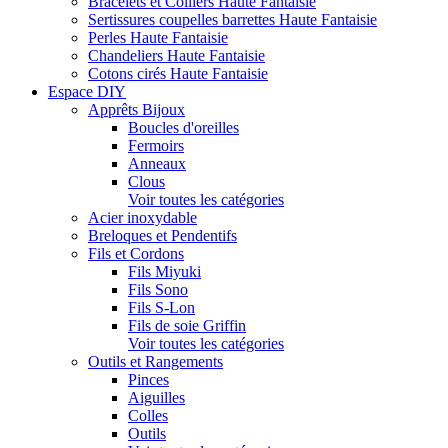
Bracelets et Colliers Haute Fantaisie
Sertissures coupelles barrettes Haute Fantaisie
Perles Haute Fantaisie
Chandeliers Haute Fantaisie
Cotons cirés Haute Fantaisie
Espace DIY
Apprêts Bijoux
Boucles d'oreilles
Fermoirs
Anneaux
Clous
Voir toutes les catégories
Acier inoxydable
Breloques et Pendentifs
Fils et Cordons
Fils Miyuki
Fils Sono
Fils S-Lon
Fils de soie Griffin
Voir toutes les catégories
Outils et Rangements
Pinces
Aiguilles
Colles
Outils