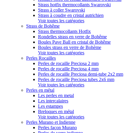
Strass hotfix thermocollants Swarovski
Strass à coller Swarovski
Strass à coudre en cristal autrichien
Voir toutes les catégories
Strass de Bohême
Strass thermocollants Hotfix
Rondelles strass en verre de Bohême
Boules Pave Ball en cristal de Bohême
Boules strass en verre de Bohème
Voir toutes les catégories
Perles Rocailles
Perles de rocaille Preciosa 2 mm
Perles de rocaille Preciosa 4 mm
Perles de rocaille Preciosa demi-tube 2x2 mm
Perles de rocaille Preciosa tubes 2x6 mm
Voir toutes les catégories
Perles en métal
Les perles en metal
Les intercalaires
Les estampes
Breloques en métal
Voir toutes les catégories
Perles Murano et Indienne
Perles façon Murano
Perles de verre indienne