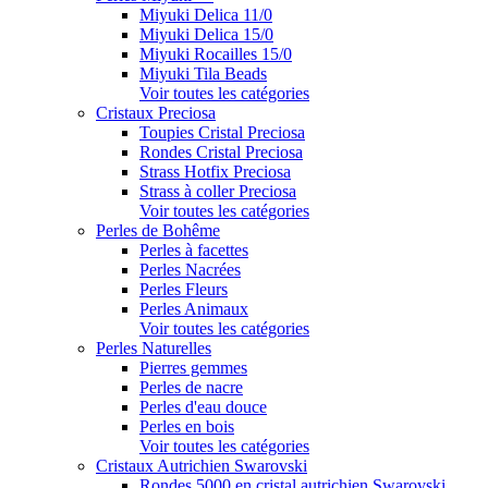
Miyuki Delica 11/0
Miyuki Delica 15/0
Miyuki Rocailles 15/0
Miyuki Tila Beads
Voir toutes les catégories
Cristaux Preciosa
Toupies Cristal Preciosa
Rondes Cristal Preciosa
Strass Hotfix Preciosa
Strass à coller Preciosa
Voir toutes les catégories
Perles de Bohême
Perles à facettes
Perles Nacrées
Perles Fleurs
Perles Animaux
Voir toutes les catégories
Perles Naturelles
Pierres gemmes
Perles de nacre
Perles d'eau douce
Perles en bois
Voir toutes les catégories
Cristaux Autrichien Swarovski
Rondes 5000 en cristal autrichien Swarovski