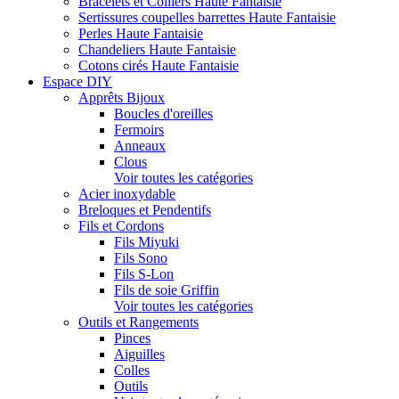
Bracelets et Colliers Haute Fantaisie
Sertissures coupelles barrettes Haute Fantaisie
Perles Haute Fantaisie
Chandeliers Haute Fantaisie
Cotons cirés Haute Fantaisie
Espace DIY
Apprêts Bijoux
Boucles d'oreilles
Fermoirs
Anneaux
Clous
Voir toutes les catégories
Acier inoxydable
Breloques et Pendentifs
Fils et Cordons
Fils Miyuki
Fils Sono
Fils S-Lon
Fils de soie Griffin
Voir toutes les catégories
Outils et Rangements
Pinces
Aiguilles
Colles
Outils