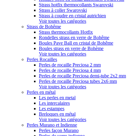
Strass hotfix thermocollants Swarovski
Strass à coller Swarovski
Strass à coudre en cristal autrichien
Voir toutes les catégories
Strass de Bohême
Strass thermocollants Hotfix
Rondelles strass en verre de Bohême
Boules Pave Ball en cristal de Bohême
Boules strass en verre de Bohème
Voir toutes les catégories
Perles Rocailles
Perles de rocaille Preciosa 2 mm
Perles de rocaille Preciosa 4 mm
Perles de rocaille Preciosa demi-tube 2x2 mm
Perles de rocaille Preciosa tubes 2x6 mm
Voir toutes les catégories
Perles en métal
Les perles en metal
Les intercalaires
Les estampes
Breloques en métal
Voir toutes les catégories
Perles Murano et Indienne
Perles façon Murano
Perles de verre indienne