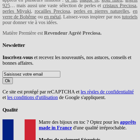
925
… mais aussi une vaste sélection de perles et
cristaux Preciosa
,
perles Miyuki
,
rocailles Preciosa
,
perles en pierres naturelles
,
en
verre de Bohême
ou
en métal
. Laissez-vous inspirer par nos
tutoriels
pour donner vie à vos idées.
Matière Première est
Revendeur Agréé Preciosa.
Newsletter
Inscrivez-vous
et recevez les nouveautés, nos astuces, conseils et
bonnes affaires.
Ok
Ce site est protégé par reCAPTCHA et
les règles de confidentialité
et
les conditions d'utilisation
de Google s'appliquent.
Qualité
Marre des bijoux en toc ? Optez pour les
apprêts
made in France
d'une qualité irréprochable.
Modes de paiement Sécurisés