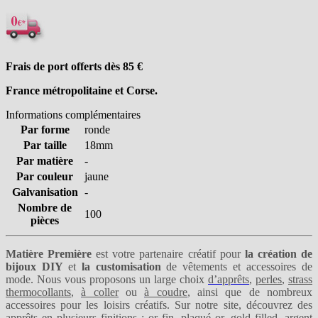
Frais de port offerts dès 85
€
France métropolitaine et Corse.
Informations complémentaires
Par forme
ronde
Par taille
18mm
Par matière
-
Par couleur
jaune
Galvanisation
-
Nombre de
100
pièces
Matière Première
est votre partenaire créatif pour
la création de
bijoux DIY
et
la customisation
de vêtements et accessoires de
mode. Nous vous proposons un large choix
d’apprêts
,
perles
,
strass
thermocollants
,
à coller
ou
à coudre
, ainsi que de nombreux
accessoires pour les loisirs créatifs. Sur notre site, découvrez des
apprêts en plusieurs finitions :
or fin
,
plaqué or
,
gold filled
,
argent