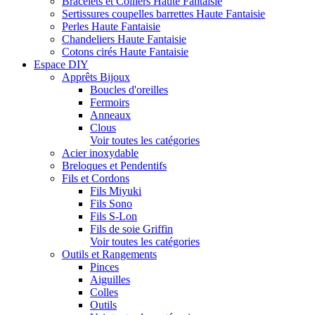
Bracelets et Colliers Haute Fantaisie
Sertissures coupelles barrettes Haute Fantaisie
Perles Haute Fantaisie
Chandeliers Haute Fantaisie
Cotons cirés Haute Fantaisie
Espace DIY
Apprêts Bijoux
Boucles d'oreilles
Fermoirs
Anneaux
Clous
Voir toutes les catégories
Acier inoxydable
Breloques et Pendentifs
Fils et Cordons
Fils Miyuki
Fils Sono
Fils S-Lon
Fils de soie Griffin
Voir toutes les catégories
Outils et Rangements
Pinces
Aiguilles
Colles
Outils