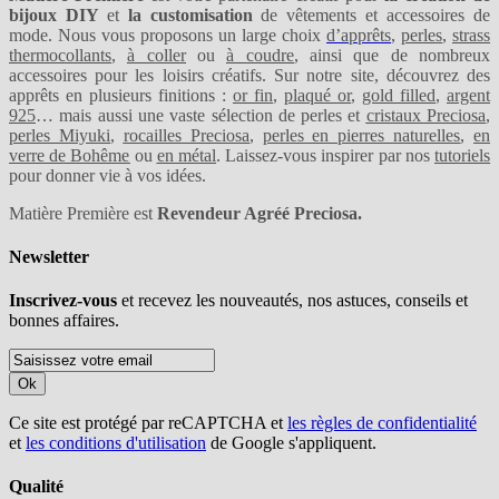
bijoux DIY
et
la customisation
de vêtements et accessoires de
mode. Nous vous proposons un large choix
d’apprêts
,
perles
,
strass
thermocollants
,
à coller
ou
à coudre
, ainsi que de nombreux
accessoires pour les loisirs créatifs. Sur notre site, découvrez des
apprêts en plusieurs finitions :
or fin
,
plaqué or
,
gold filled
,
argent
925
… mais aussi une vaste sélection de perles et
cristaux Preciosa
,
perles Miyuki
,
rocailles Preciosa
,
perles en pierres naturelles
,
en
verre de Bohême
ou
en métal
. Laissez-vous inspirer par nos
tutoriels
pour donner vie à vos idées.
Matière Première est
Revendeur Agréé Preciosa.
Newsletter
Inscrivez-vous
et recevez les nouveautés, nos astuces, conseils et
bonnes affaires.
Ok
Ce site est protégé par reCAPTCHA et
les règles de confidentialité
et
les conditions d'utilisation
de Google s'appliquent.
Qualité