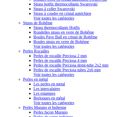
Strass hotfix thermocollants Swarovski
Strass à coller Swarovski
Strass à coudre en cristal autrichien
Voir toutes les catégories
Strass de Bohême
Strass thermocollants Hotfix
Rondelles strass en verre de Bohême
Boules Pave Ball en cristal de Bohême
Boules strass en verre de Bohème
Voir toutes les catégories
Perles Rocailles
Perles de rocaille Preciosa 2 mm
Perles de rocaille Preciosa 4 mm
Perles de rocaille Preciosa demi-tube 2x2 mm
Perles de rocaille Preciosa tubes 2x6 mm
Voir toutes les catégories
Perles en métal
Les perles en metal
Les intercalaires
Les estampes
Breloques en métal
Voir toutes les catégories
Perles Murano et Indienne
Perles façon Murano
Perles de verre indienne