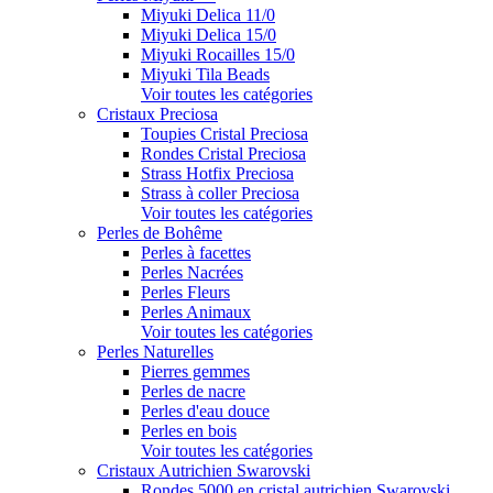
Miyuki Delica 11/0
Miyuki Delica 15/0
Miyuki Rocailles 15/0
Miyuki Tila Beads
Voir toutes les catégories
Cristaux Preciosa
Toupies Cristal Preciosa
Rondes Cristal Preciosa
Strass Hotfix Preciosa
Strass à coller Preciosa
Voir toutes les catégories
Perles de Bohême
Perles à facettes
Perles Nacrées
Perles Fleurs
Perles Animaux
Voir toutes les catégories
Perles Naturelles
Pierres gemmes
Perles de nacre
Perles d'eau douce
Perles en bois
Voir toutes les catégories
Cristaux Autrichien Swarovski
Rondes 5000 en cristal autrichien Swarovski