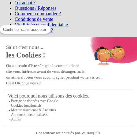
1er achat ?
Questions / Réponses
Comment commander ?
Conditions de vente
Vie Privée et confidentialité
Qui sommes-nous ?
Matière Première
la référence en perles et bijoux
fantaisie, vous propose l'achat de
perles en ligne, telles que les perles
et cristaux et strass en cristal Preciosa, les perles Miyuki perles et
apprêts en Argent 925, Gold Filled, perles de rocaille Preciosa
Matière Première
est un
Revendeur Agréé Preciosa
N° déclaration CNIL : 1242012v0 - Copyright © 2026 Matière
Première
Veuillez patienter...
Continuer vos achats
Voir le panier
Continuer vos achats
or
Voir le panier