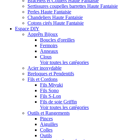
Bracelets et Colliers Haute Fantaisie
Sertissures coupelles barrettes Haute Fantaisie
Perles Haute Fantaisie
Chandeliers Haute Fantaisie
Cotons cirés Haute Fantaisie
Espace DIY
Apprêts Bijoux
Boucles d'oreilles
Fermoirs
Anneaux
Clous
Voir toutes les catégories
Acier inoxydable
Breloques et Pendentifs
Fils et Cordons
Fils Miyuki
Fils Sono
Fils S-Lon
Fils de soie Griffin
Voir toutes les catégories
Outils et Rangements
Pinces
Aiguilles
Colles
Outils