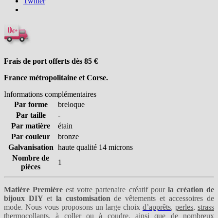
Twitter
Frais de port offerts dès 85
€
France métropolitaine et Corse.
Informations complémentaires
Par forme
breloque
Par taille
-
Par matière
étain
Par couleur
bronze
Galvanisation
haute qualité 14 microns
Nombre de
1
pièces
Matière Première
est votre partenaire créatif pour
la création de
bijoux DIY
et
la customisation
de vêtements et accessoires de
mode. Nous vous proposons un large choix
d’apprêts
,
perles
,
strass
thermocollants
,
à coller
ou
à coudre
, ainsi que de nombreux