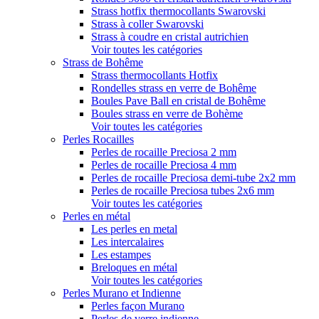
Strass hotfix thermocollants Swarovski
Strass à coller Swarovski
Strass à coudre en cristal autrichien
Voir toutes les catégories
Strass de Bohême
Strass thermocollants Hotfix
Rondelles strass en verre de Bohême
Boules Pave Ball en cristal de Bohême
Boules strass en verre de Bohème
Voir toutes les catégories
Perles Rocailles
Perles de rocaille Preciosa 2 mm
Perles de rocaille Preciosa 4 mm
Perles de rocaille Preciosa demi-tube 2x2 mm
Perles de rocaille Preciosa tubes 2x6 mm
Voir toutes les catégories
Perles en métal
Les perles en metal
Les intercalaires
Les estampes
Breloques en métal
Voir toutes les catégories
Perles Murano et Indienne
Perles façon Murano
Perles de verre indienne