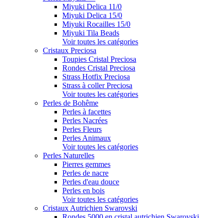
Miyuki Delica 11/0
Miyuki Delica 15/0
Miyuki Rocailles 15/0
Miyuki Tila Beads
Voir toutes les catégories
Cristaux Preciosa
Toupies Cristal Preciosa
Rondes Cristal Preciosa
Strass Hotfix Preciosa
Strass à coller Preciosa
Voir toutes les catégories
Perles de Bohême
Perles à facettes
Perles Nacrées
Perles Fleurs
Perles Animaux
Voir toutes les catégories
Perles Naturelles
Pierres gemmes
Perles de nacre
Perles d'eau douce
Perles en bois
Voir toutes les catégories
Cristaux Autrichien Swarovski
Rondes 5000 en cristal autrichien Swarovski