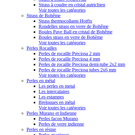
Strass à coudre en cristal autrichien
Voir toutes les catégories
Strass de Bohême
Strass thermocollants Hotfix
Rondelles strass en verre de Bohême
Boules Pave Ball en cristal de Bohême
Boules strass en verre de Bohème
Voir toutes les catégories
Perles Rocailles
Perles de rocaille Preciosa 2 mm
Perles de rocaille Preciosa 4 mm
Perles de rocaille Preciosa demi-tube 2x2 mm
Perles de rocaille Preciosa tubes 2x6 mm
Voir toutes les catégories
Perles en métal
Les perles en metal
Les intercalaires
Les estampes
Breloques en métal
Voir toutes les catégories
Perles Murano et Indienne
Perles façon Murano
Perles de verre indienne
Perles en résine
Perles magiques