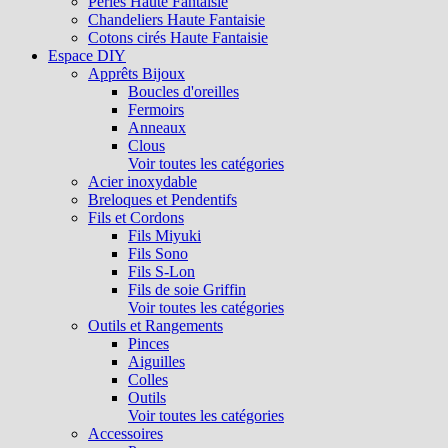
Perles Haute Fantaisie
Chandeliers Haute Fantaisie
Cotons cirés Haute Fantaisie
Espace DIY
Apprêts Bijoux
Boucles d'oreilles
Fermoirs
Anneaux
Clous
Voir toutes les catégories
Acier inoxydable
Breloques et Pendentifs
Fils et Cordons
Fils Miyuki
Fils Sono
Fils S-Lon
Fils de soie Griffin
Voir toutes les catégories
Outils et Rangements
Pinces
Aiguilles
Colles
Outils
Voir toutes les catégories
Accessoires