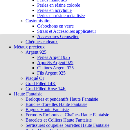
Perles en résine colorée
Perles en acrylique
Perles en résine métallisée
Customisation
Cabochons en verre
Strass et Accessoires applicateur
Accessoires Gemsetter
Chèques cadeaux
Métaux précieux
Argent 925
Perles Argent 925
Apprêts Argent 925
Chaînes Argent 925
Fils Argent 925
Plaqué Or
Gold Filled 14K
Gold Filled Rosé 14K
Haute Fantaisie
Breloques et pendentifs Haute Fantaisie
Boucles d'oreilles Haute Fantaisie
Bagues Haute Fantaisie
Fermoirs Embouts et Chaînes Haute Fantaisie
Bracelets et Colliers Haute Fantaisie
Sertissures coupelles barrettes Haute Fantaisie