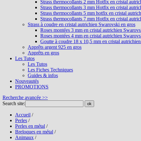
Strass thermocollants 2 mm Hotfix en cristal autri
Strass thermocollants 3 mm Hotfix en cristal autri
Strass thermocollants 5 mm hotfix en cristal autri
Strass thermocollants 7 mm Hotfix en cristal autri
Strass à coudre en cristal autrichien Swarovski en gros
Roses montées 3 mm en cristal autrichien Swarovs
Roses montées 4 mm en cristal autrichien Swarovs
Goutte à coudre 18 x 10,5 mm en cristal autrichie
Apprêts argent 925 en gros
Apprêts en gros
Les Tutos
Les Tutos
Les Fiches Techniques
Guides & infos
Nouveautés
PROMOTIONS
Recherche avancée >>
Search site:
ok
Accueil
/
Perles
/
Perles en métal
/
Breloques en métal
/
Animaux
/