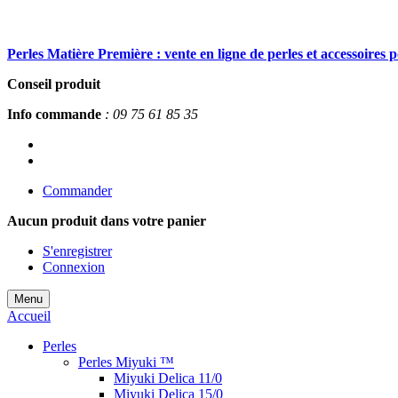
Perles Matière Première : vente en ligne de perles et accessoires 
Conseil produit
Info commande
: 09 75 61 85 35
Commander
Aucun produit
dans votre panier
S'enregistrer
Connexion
Menu
Accueil
Perles
Perles Miyuki ™
Miyuki Delica 11/0
Miyuki Delica 15/0