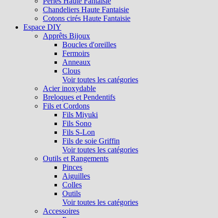
Perles Haute Fantaisie
Chandeliers Haute Fantaisie
Cotons cirés Haute Fantaisie
Espace DIY
Apprêts Bijoux
Boucles d'oreilles
Fermoirs
Anneaux
Clous
Voir toutes les catégories
Acier inoxydable
Breloques et Pendentifs
Fils et Cordons
Fils Miyuki
Fils Sono
Fils S-Lon
Fils de soie Griffin
Voir toutes les catégories
Outils et Rangements
Pinces
Aiguilles
Colles
Outils
Voir toutes les catégories
Accessoires