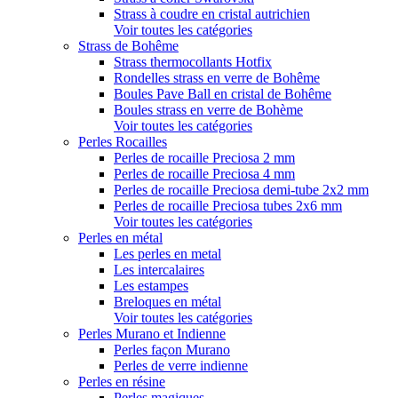
Strass à coudre en cristal autrichien
Voir toutes les catégories
Strass de Bohême
Strass thermocollants Hotfix
Rondelles strass en verre de Bohême
Boules Pave Ball en cristal de Bohême
Boules strass en verre de Bohème
Voir toutes les catégories
Perles Rocailles
Perles de rocaille Preciosa 2 mm
Perles de rocaille Preciosa 4 mm
Perles de rocaille Preciosa demi-tube 2x2 mm
Perles de rocaille Preciosa tubes 2x6 mm
Voir toutes les catégories
Perles en métal
Les perles en metal
Les intercalaires
Les estampes
Breloques en métal
Voir toutes les catégories
Perles Murano et Indienne
Perles façon Murano
Perles de verre indienne
Perles en résine
Perles magiques