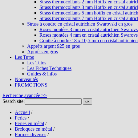
Strass thermocollants 2 mm Hotfix en cristal autri
Strass thermocollants 3 mm Hotfix en cristal autri
Strass thermocollants 5 mm hotfix en cristal autri
Strass thermocollants 7 mm Hotfix en cristal autri
Strass à coudre en cristal autrichien Swarovski en gros
Roses montées 3 mm en cristal autrichien Swarovs
Roses montées 4 mm en cristal autrichien Swarovs
Goutte à coudre 18 x 10,5 mm en cristal autrichie
Apprêts argent 925 en gros
Apprêts en gros
Les Tutos
Les Tutos
Les Fiches Techniques
Guides & infos
Nouveautés
PROMOTIONS
Recherche avancée >>
Search site:
ok
Accueil
/
Perles
/
Perles en métal
/
Breloques en métal
/
Formes diverses
/