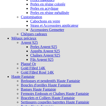
Perles en résine colorée
Perles en acrylique
Perles en résine métallisée
Customisation
Cabochons en verre
Strass et Accessoires applicateur
Accessoires Gemsetter
Chèques cadeaux
Métaux précieux
Argent 925
Perles Argent 925
Apprêts Argent 925
Chaînes Argent 925
Fils Argent 925
Plaqué Or
Gold Filled 14K
Gold Filled Rosé 14K
Haute Fantaisie
Breloques et pendentifs Haute Fantaisie
Boucles d'oreilles Haute Fantaisie
Bagues Haute Fantaisie
Fermoirs Embouts et Chaînes Haute Fantaisie
Bracelets et Colliers Haute Fantaisie
Sertissures coupelles barrettes Haute Fantaisie