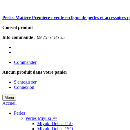
Perles Matière Première : vente en ligne de perles et accessoires 
Conseil produit
Info commande
: 09 75 61 85 35
Commander
Aucun produit
dans votre panier
S'enregistrer
Connexion
Menu
Accueil
Perles
Perles Miyuki ™
Miyuki Delica 11/0
Miyuki Delica 15/0