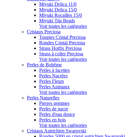
Miyuki Delica 11/0
Miyuki Delica 15/0
Miyuki Rocailles 15/0
Miyuki Tila Beads
Voir toutes les catégories
Cristaux Preciosa
Toupies Cristal Preciosa
Rondes Cristal Preciosa
Strass Hotfix Preciosa
Strass à coller Preciosa
Voir toutes les catégories
Perles de Bohême
Perles à facettes
Perles Nacrées
Perles Fleurs
Perles Animaux
Voir toutes les catégories
Perles Naturelles
Pierres gemmes
Perles de nacre
Perles d'eau douce
Perles en bois
Voir toutes les catégories
Cristaux Autrichien Swarovski
Rondes 5000 en cristal autrichien Swarovski