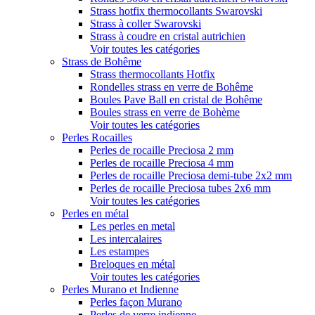
Strass hotfix thermocollants Swarovski
Strass à coller Swarovski
Strass à coudre en cristal autrichien
Voir toutes les catégories
Strass de Bohême
Strass thermocollants Hotfix
Rondelles strass en verre de Bohême
Boules Pave Ball en cristal de Bohême
Boules strass en verre de Bohème
Voir toutes les catégories
Perles Rocailles
Perles de rocaille Preciosa 2 mm
Perles de rocaille Preciosa 4 mm
Perles de rocaille Preciosa demi-tube 2x2 mm
Perles de rocaille Preciosa tubes 2x6 mm
Voir toutes les catégories
Perles en métal
Les perles en metal
Les intercalaires
Les estampes
Breloques en métal
Voir toutes les catégories
Perles Murano et Indienne
Perles façon Murano
Perles de verre indienne