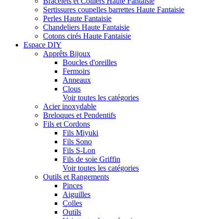
Bracelets et Colliers Haute Fantaisie
Sertissures coupelles barrettes Haute Fantaisie
Perles Haute Fantaisie
Chandeliers Haute Fantaisie
Cotons cirés Haute Fantaisie
Espace DIY
Apprêts Bijoux
Boucles d'oreilles
Fermoirs
Anneaux
Clous
Voir toutes les catégories
Acier inoxydable
Breloques et Pendentifs
Fils et Cordons
Fils Miyuki
Fils Sono
Fils S-Lon
Fils de soie Griffin
Voir toutes les catégories
Outils et Rangements
Pinces
Aiguilles
Colles
Outils