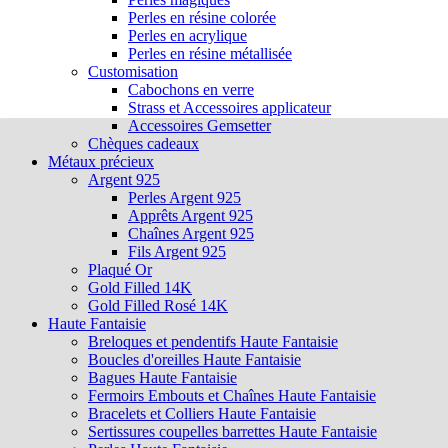
Perles en résine colorée
Perles en acrylique
Perles en résine métallisée
Customisation
Cabochons en verre
Strass et Accessoires applicateur
Accessoires Gemsetter
Chèques cadeaux
Métaux précieux
Argent 925
Perles Argent 925
Apprêts Argent 925
Chaînes Argent 925
Fils Argent 925
Plaqué Or
Gold Filled 14K
Gold Filled Rosé 14K
Haute Fantaisie
Breloques et pendentifs Haute Fantaisie
Boucles d'oreilles Haute Fantaisie
Bagues Haute Fantaisie
Fermoirs Embouts et Chaînes Haute Fantaisie
Bracelets et Colliers Haute Fantaisie
Sertissures coupelles barrettes Haute Fantaisie