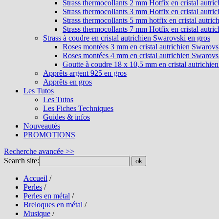
Strass thermocollants 2 mm Hotfix en cristal autri
Strass thermocollants 3 mm Hotfix en cristal autri
Strass thermocollants 5 mm hotfix en cristal autri
Strass thermocollants 7 mm Hotfix en cristal autri
Strass à coudre en cristal autrichien Swarovski en gros
Roses montées 3 mm en cristal autrichien Swarovs
Roses montées 4 mm en cristal autrichien Swarovs
Goutte à coudre 18 x 10,5 mm en cristal autrichie
Apprêts argent 925 en gros
Apprêts en gros
Les Tutos
Les Tutos
Les Fiches Techniques
Guides & infos
Nouveautés
PROMOTIONS
Recherche avancée >>
Search site:
ok
Accueil
/
Perles
/
Perles en métal
/
Breloques en métal
/
Musique
/