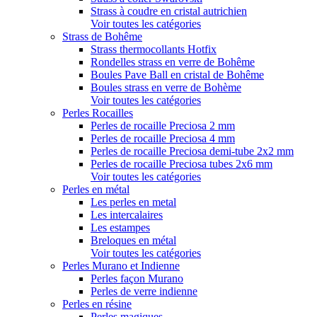
Strass à coudre en cristal autrichien
Voir toutes les catégories
Strass de Bohême
Strass thermocollants Hotfix
Rondelles strass en verre de Bohême
Boules Pave Ball en cristal de Bohême
Boules strass en verre de Bohème
Voir toutes les catégories
Perles Rocailles
Perles de rocaille Preciosa 2 mm
Perles de rocaille Preciosa 4 mm
Perles de rocaille Preciosa demi-tube 2x2 mm
Perles de rocaille Preciosa tubes 2x6 mm
Voir toutes les catégories
Perles en métal
Les perles en metal
Les intercalaires
Les estampes
Breloques en métal
Voir toutes les catégories
Perles Murano et Indienne
Perles façon Murano
Perles de verre indienne
Perles en résine
Perles magiques