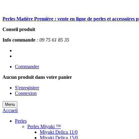
Perles Matière Première : vente en ligne de perles et accessoires 
Conseil produit
Info commande
: 09 75 61 85 35
Commander
Aucun produit
dans votre panier
S'enregistrer
Connexion
Menu
Accueil
Perles
Perles Miyuki ™
Miyuki Delica 11/0
Miyuki Delica 15/0