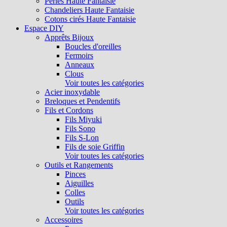
Perles Haute Fantaisie
Chandeliers Haute Fantaisie
Cotons cirés Haute Fantaisie
Espace DIY
Apprêts Bijoux
Boucles d'oreilles
Fermoirs
Anneaux
Clous
Voir toutes les catégories
Acier inoxydable
Breloques et Pendentifs
Fils et Cordons
Fils Miyuki
Fils Sono
Fils S-Lon
Fils de soie Griffin
Voir toutes les catégories
Outils et Rangements
Pinces
Aiguilles
Colles
Outils
Voir toutes les catégories
Accessoires