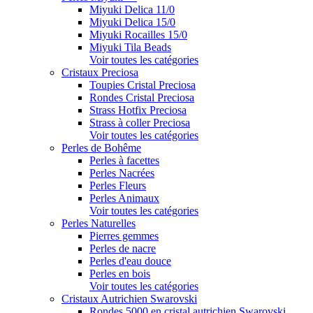
Miyuki Delica 11/0
Miyuki Delica 15/0
Miyuki Rocailles 15/0
Miyuki Tila Beads
Voir toutes les catégories
Cristaux Preciosa
Toupies Cristal Preciosa
Rondes Cristal Preciosa
Strass Hotfix Preciosa
Strass à coller Preciosa
Voir toutes les catégories
Perles de Bohême
Perles à facettes
Perles Nacrées
Perles Fleurs
Perles Animaux
Voir toutes les catégories
Perles Naturelles
Pierres gemmes
Perles de nacre
Perles d'eau douce
Perles en bois
Voir toutes les catégories
Cristaux Autrichien Swarovski
Rondes 5000 en cristal autrichien Swarovski