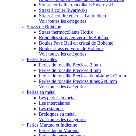
Strass hotfix thermocollants Swarovski
Strass à coller Swarovski
Strass à coudre en cristal autrichien
Voir toutes les catégories
Strass de Bohême
Strass thermocollants Hotfix
Rondelles strass en verre de Bohême
Boules Pave Ball en cristal de Bohême
Boules strass en verre de Bohème
Voir toutes les catégories
Perles Rocailles
Perles de rocaille Preciosa 2 mm
Perles de rocaille Preciosa 4 mm
Perles de rocaille Preciosa demi-tube 2x2 mm
Perles de rocaille Preciosa tubes 2x6 mm
Voir toutes les catégories
Perles en métal
Les perles en metal
Les intercalaires
Les estampes
Breloques en métal
Voir toutes les catégories
Perles Murano et Indienne
Perles façon Murano
Perles de verre indienne