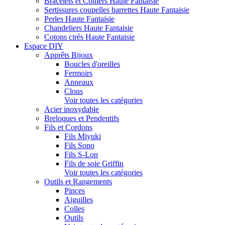
Bracelets et Colliers Haute Fantaisie
Sertissures coupelles barrettes Haute Fantaisie
Perles Haute Fantaisie
Chandeliers Haute Fantaisie
Cotons cirés Haute Fantaisie
Espace DIY
Apprêts Bijoux
Boucles d'oreilles
Fermoirs
Anneaux
Clous
Voir toutes les catégories
Acier inoxydable
Breloques et Pendentifs
Fils et Cordons
Fils Miyuki
Fils Sono
Fils S-Lon
Fils de soie Griffin
Voir toutes les catégories
Outils et Rangements
Pinces
Aiguilles
Colles
Outils