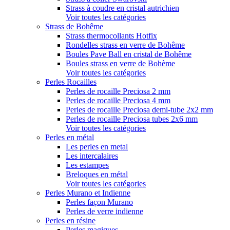
Strass à coudre en cristal autrichien
Voir toutes les catégories
Strass de Bohême
Strass thermocollants Hotfix
Rondelles strass en verre de Bohême
Boules Pave Ball en cristal de Bohême
Boules strass en verre de Bohème
Voir toutes les catégories
Perles Rocailles
Perles de rocaille Preciosa 2 mm
Perles de rocaille Preciosa 4 mm
Perles de rocaille Preciosa demi-tube 2x2 mm
Perles de rocaille Preciosa tubes 2x6 mm
Voir toutes les catégories
Perles en métal
Les perles en metal
Les intercalaires
Les estampes
Breloques en métal
Voir toutes les catégories
Perles Murano et Indienne
Perles façon Murano
Perles de verre indienne
Perles en résine
Perles magiques