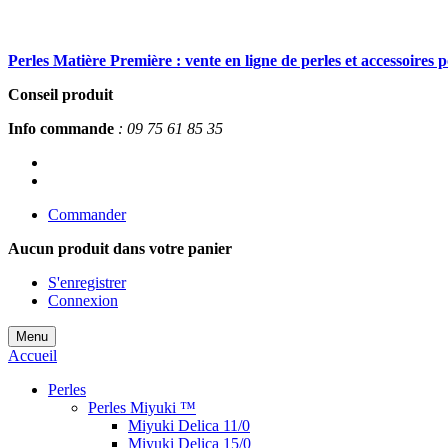
Perles Matière Première : vente en ligne de perles et accessoires 
Conseil produit
Info commande
: 09 75 61 85 35
Commander
Aucun produit
dans votre panier
S'enregistrer
Connexion
Menu
Accueil
Perles
Perles Miyuki ™
Miyuki Delica 11/0
Miyuki Delica 15/0