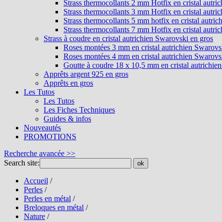
Strass thermocollants 2 mm Hotfix en cristal autri
Strass thermocollants 3 mm Hotfix en cristal autri
Strass thermocollants 5 mm hotfix en cristal autri
Strass thermocollants 7 mm Hotfix en cristal autri
Strass à coudre en cristal autrichien Swarovski en gros
Roses montées 3 mm en cristal autrichien Swarovs
Roses montées 4 mm en cristal autrichien Swarovs
Goutte à coudre 18 x 10,5 mm en cristal autrichie
Apprêts argent 925 en gros
Apprêts en gros
Les Tutos
Les Tutos
Les Fiches Techniques
Guides & infos
Nouveautés
PROMOTIONS
Recherche avancée >>
Search site:
ok
Accueil
/
Perles
/
Perles en métal
/
Breloques en métal
/
Nature
/