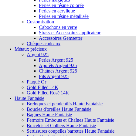
Perles en résine colorée
Perles en acrylique
Perles en résine métallisée
Customisation
Cabochons en verre
Strass et Accessoires applicateur
Accessoires Gemsetter
Chèques cadeaux
Métaux précieux
Argent 925
Perles Argent 925
Apprêts Argent 925
Chaînes Argent 925
Fils Argent 925
Plaqué Or
Gold Filled 14K
Gold Filled Rosé 14K
Haute Fantaisie
Breloques et pendentifs Haute Fantaisie
Boucles d'oreilles Haute Fantaisie
Bagues Haute Fantaisie
Fermoirs Embouts et Chaînes Haute Fantaisie
Bracelets et Colliers Haute Fantaisie
Sertissures coupelles barrettes Haute Fantaisie