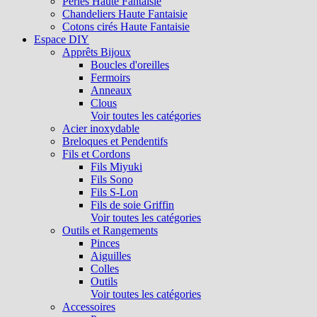
Perles Haute Fantaisie
Chandeliers Haute Fantaisie
Cotons cirés Haute Fantaisie
Espace DIY
Apprêts Bijoux
Boucles d'oreilles
Fermoirs
Anneaux
Clous
Voir toutes les catégories
Acier inoxydable
Breloques et Pendentifs
Fils et Cordons
Fils Miyuki
Fils Sono
Fils S-Lon
Fils de soie Griffin
Voir toutes les catégories
Outils et Rangements
Pinces
Aiguilles
Colles
Outils
Voir toutes les catégories
Accessoires