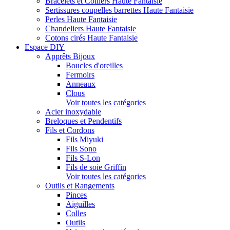
Bracelets et Colliers Haute Fantaisie
Sertissures coupelles barrettes Haute Fantaisie
Perles Haute Fantaisie
Chandeliers Haute Fantaisie
Cotons cirés Haute Fantaisie
Espace DIY
Apprêts Bijoux
Boucles d'oreilles
Fermoirs
Anneaux
Clous
Voir toutes les catégories
Acier inoxydable
Breloques et Pendentifs
Fils et Cordons
Fils Miyuki
Fils Sono
Fils S-Lon
Fils de soie Griffin
Voir toutes les catégories
Outils et Rangements
Pinces
Aiguilles
Colles
Outils