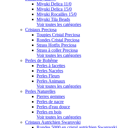
Miyuki Delica 11/0
Miyuki Delica 15/0
Miyuki Rocailles 15/0
Miyuki Tila Beads
Voir toutes les catégories
Cristaux Preciosa
Toupies Cristal Preciosa
Rondes Cristal Preciosa
Strass Hotfix Preciosa
Strass à coller Preciosa
Voir toutes les catégories
Perles de Bohême
Perles à facettes
Perles Nacrées
Perles Fleurs
Perles Animaux
Voir toutes les catégories
Perles Naturelles
Pierres gemmes
Perles de nacre
Perles d'eau douce
Perles en bois
Voir toutes les catégories
Cristaux Autrichien Swarovski
Rondes 5000 en cristal autrichien Swarovski