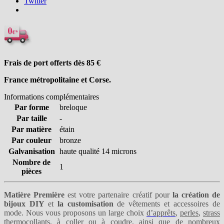
Twitter
Frais de port offerts dès 85
€
France métropolitaine et Corse.
Informations complémentaires
Par forme
breloque
Par taille
-
Par matière
étain
Par couleur
bronze
Galvanisation
haute qualité 14 microns
Nombre de
1
pièces
Matière Première
est votre partenaire créatif pour
la création de
bijoux DIY
et
la customisation
de vêtements et accessoires de
mode. Nous vous proposons un large choix
d’apprêts
,
perles
,
strass
thermocollants
,
à coller
ou
à coudre
, ainsi que de nombreux