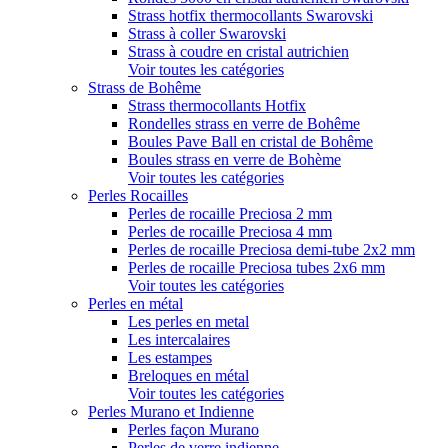
Strass hotfix thermocollants Swarovski
Strass à coller Swarovski
Strass à coudre en cristal autrichien
Voir toutes les catégories
Strass de Bohême
Strass thermocollants Hotfix
Rondelles strass en verre de Bohême
Boules Pave Ball en cristal de Bohême
Boules strass en verre de Bohème
Voir toutes les catégories
Perles Rocailles
Perles de rocaille Preciosa 2 mm
Perles de rocaille Preciosa 4 mm
Perles de rocaille Preciosa demi-tube 2x2 mm
Perles de rocaille Preciosa tubes 2x6 mm
Voir toutes les catégories
Perles en métal
Les perles en metal
Les intercalaires
Les estampes
Breloques en métal
Voir toutes les catégories
Perles Murano et Indienne
Perles façon Murano
Perles de verre indienne