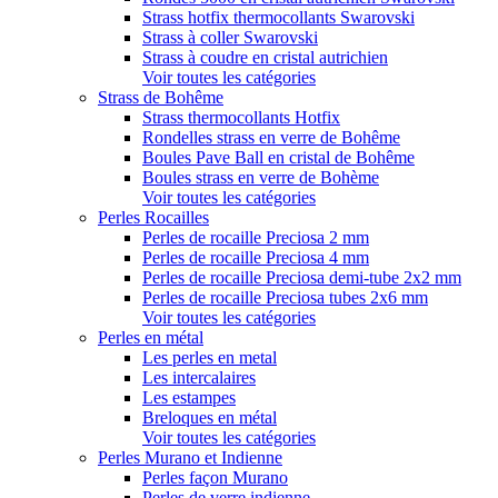
Strass hotfix thermocollants Swarovski
Strass à coller Swarovski
Strass à coudre en cristal autrichien
Voir toutes les catégories
Strass de Bohême
Strass thermocollants Hotfix
Rondelles strass en verre de Bohême
Boules Pave Ball en cristal de Bohême
Boules strass en verre de Bohème
Voir toutes les catégories
Perles Rocailles
Perles de rocaille Preciosa 2 mm
Perles de rocaille Preciosa 4 mm
Perles de rocaille Preciosa demi-tube 2x2 mm
Perles de rocaille Preciosa tubes 2x6 mm
Voir toutes les catégories
Perles en métal
Les perles en metal
Les intercalaires
Les estampes
Breloques en métal
Voir toutes les catégories
Perles Murano et Indienne
Perles façon Murano
Perles de verre indienne