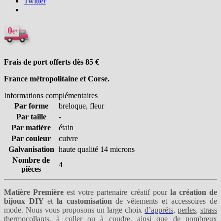
Twitter
Frais de port offerts dès 85
€
France métropolitaine et Corse.
Informations complémentaires
Par forme
breloque, fleur
Par taille
-
Par matière
étain
Par couleur
cuivre
Galvanisation
haute qualité 14 microns
Nombre de
4
pièces
Matière Première
est votre partenaire créatif pour
la création de
bijoux DIY
et
la customisation
de vêtements et accessoires de
mode. Nous vous proposons un large choix
d’apprêts
,
perles
,
strass
thermocollants
,
à coller
ou
à coudre
, ainsi que de nombreux