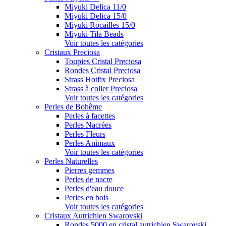
Miyuki Delica 11/0
Miyuki Delica 15/0
Miyuki Rocailles 15/0
Miyuki Tila Beads
Voir toutes les catégories
Cristaux Preciosa
Toupies Cristal Preciosa
Rondes Cristal Preciosa
Strass Hotfix Preciosa
Strass à coller Preciosa
Voir toutes les catégories
Perles de Bohême
Perles à facettes
Perles Nacrées
Perles Fleurs
Perles Animaux
Voir toutes les catégories
Perles Naturelles
Pierres gemmes
Perles de nacre
Perles d'eau douce
Perles en bois
Voir toutes les catégories
Cristaux Autrichien Swarovski
Rondes 5000 en cristal autrichien Swarovski