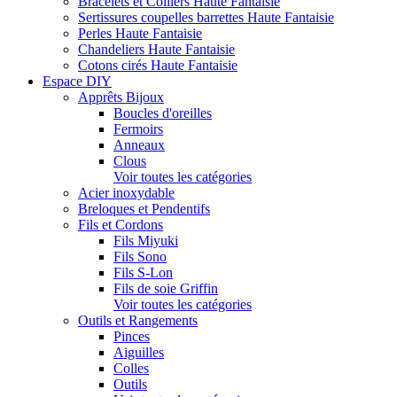
Bracelets et Colliers Haute Fantaisie
Sertissures coupelles barrettes Haute Fantaisie
Perles Haute Fantaisie
Chandeliers Haute Fantaisie
Cotons cirés Haute Fantaisie
Espace DIY
Apprêts Bijoux
Boucles d'oreilles
Fermoirs
Anneaux
Clous
Voir toutes les catégories
Acier inoxydable
Breloques et Pendentifs
Fils et Cordons
Fils Miyuki
Fils Sono
Fils S-Lon
Fils de soie Griffin
Voir toutes les catégories
Outils et Rangements
Pinces
Aiguilles
Colles
Outils