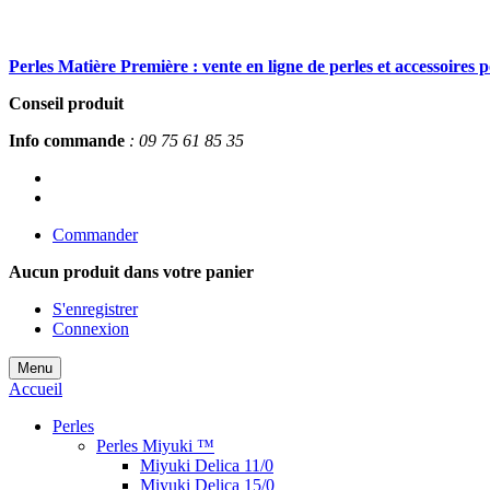
Perles Matière Première : vente en ligne de perles et accessoires 
Conseil produit
Info commande
: 09 75 61 85 35
Commander
Aucun produit
dans votre panier
S'enregistrer
Connexion
Menu
Accueil
Perles
Perles Miyuki ™
Miyuki Delica 11/0
Miyuki Delica 15/0