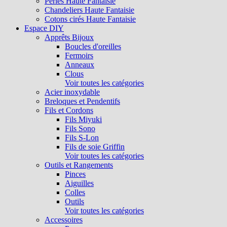
Perles Haute Fantaisie
Chandeliers Haute Fantaisie
Cotons cirés Haute Fantaisie
Espace DIY
Apprêts Bijoux
Boucles d'oreilles
Fermoirs
Anneaux
Clous
Voir toutes les catégories
Acier inoxydable
Breloques et Pendentifs
Fils et Cordons
Fils Miyuki
Fils Sono
Fils S-Lon
Fils de soie Griffin
Voir toutes les catégories
Outils et Rangements
Pinces
Aiguilles
Colles
Outils
Voir toutes les catégories
Accessoires