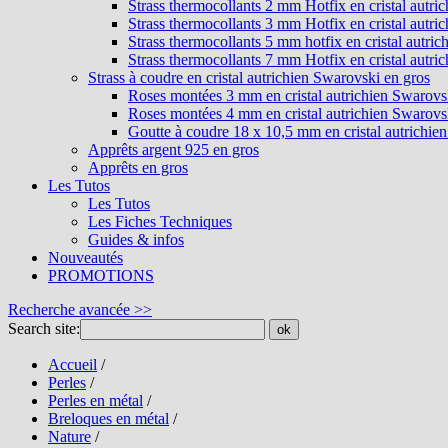
Strass thermocollants 2 mm Hotfix en cristal autri
Strass thermocollants 3 mm Hotfix en cristal autri
Strass thermocollants 5 mm hotfix en cristal autri
Strass thermocollants 7 mm Hotfix en cristal autri
Strass à coudre en cristal autrichien Swarovski en gros
Roses montées 3 mm en cristal autrichien Swarovs
Roses montées 4 mm en cristal autrichien Swarovs
Goutte à coudre 18 x 10,5 mm en cristal autrichie
Apprêts argent 925 en gros
Apprêts en gros
Les Tutos
Les Tutos
Les Fiches Techniques
Guides & infos
Nouveautés
PROMOTIONS
Recherche avancée >>
Search site:
ok
Accueil
/
Perles
/
Perles en métal
/
Breloques en métal
/
Nature
/