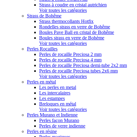
Strass à coudre en cristal autrichien
Voir toutes les catégories
Strass de Bohême
Strass thermocollants Hotfix
Rondelles strass en verre de Bohême
Boules Pave Ball en cristal de Bohême
Boules strass en verre de Bohème
Voir toutes les catégories
Perles Rocailles
Perles de rocaille Preciosa 2 mm
Perles de rocaille Preciosa 4 mm
Perles de rocaille Preciosa demi-tube 2x2 mm
Perles de rocaille Preciosa tubes 2x6 mm
Voir toutes les catégories
Perles en métal
Les perles en metal
Les intercalaires
Les estampes
Breloques en métal
Voir toutes les catégories
Perles Murano et Indienne
Perles façon Murano
Perles de verre indienne
Perles en résine
Perles magiques