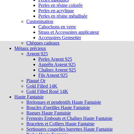
Perles en résine colorée
Perles en acrylique
Perles en résine métallisée
Customisation
Cabochons en verre
Strass et Accessoires applicateur
Accessoires Gemsetter
Chèques cadeaux
Métaux précieux
Argent 925
Perles Argent 925
Apprêts Argent 925
Chaînes Argent 925
Fils Argent 925
Plaqué Or
Gold Filled 14K
Gold Filled Rosé 14K
Haute Fantaisie
Breloques et pendentifs Haute Fantaisie
Boucles d'oreilles Haute Fantaisie
Bagues Haute Fantaisie
Fermoirs Embouts et Chaînes Haute Fantaisie
Bracelets et Colliers Haute Fantaisie
Sertissures coupelles barrettes Haute Fantaisie