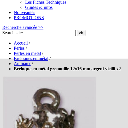
Les Fiches Techniques
Guides & infos
Nouveautés
PROMOTIONS
Recherche avancée >>
Search site:
ok
Accueil
/
Perles
/
Perles en métal
/
Breloques en métal
/
Animaux
/
Breloque en métal grenouille 12x16 mm argent vieilli x2