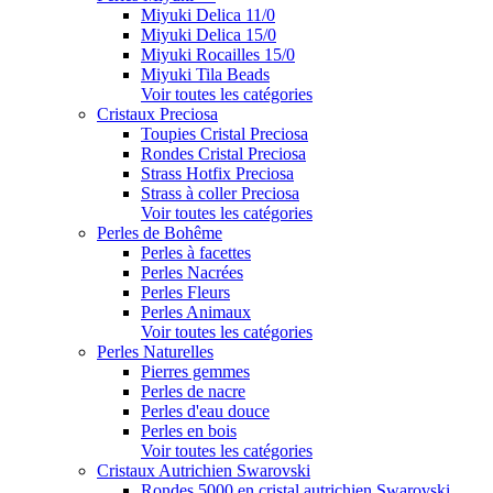
Miyuki Delica 11/0
Miyuki Delica 15/0
Miyuki Rocailles 15/0
Miyuki Tila Beads
Voir toutes les catégories
Cristaux Preciosa
Toupies Cristal Preciosa
Rondes Cristal Preciosa
Strass Hotfix Preciosa
Strass à coller Preciosa
Voir toutes les catégories
Perles de Bohême
Perles à facettes
Perles Nacrées
Perles Fleurs
Perles Animaux
Voir toutes les catégories
Perles Naturelles
Pierres gemmes
Perles de nacre
Perles d'eau douce
Perles en bois
Voir toutes les catégories
Cristaux Autrichien Swarovski
Rondes 5000 en cristal autrichien Swarovski