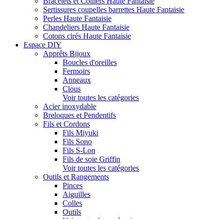
Bracelets et Colliers Haute Fantaisie
Sertissures coupelles barrettes Haute Fantaisie
Perles Haute Fantaisie
Chandeliers Haute Fantaisie
Cotons cirés Haute Fantaisie
Espace DIY
Apprêts Bijoux
Boucles d'oreilles
Fermoirs
Anneaux
Clous
Voir toutes les catégories
Acier inoxydable
Breloques et Pendentifs
Fils et Cordons
Fils Miyuki
Fils Sono
Fils S-Lon
Fils de soie Griffin
Voir toutes les catégories
Outils et Rangements
Pinces
Aiguilles
Colles
Outils