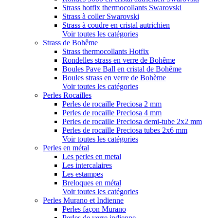
Strass hotfix thermocollants Swarovski
Strass à coller Swarovski
Strass à coudre en cristal autrichien
Voir toutes les catégories
Strass de Bohême
Strass thermocollants Hotfix
Rondelles strass en verre de Bohême
Boules Pave Ball en cristal de Bohême
Boules strass en verre de Bohème
Voir toutes les catégories
Perles Rocailles
Perles de rocaille Preciosa 2 mm
Perles de rocaille Preciosa 4 mm
Perles de rocaille Preciosa demi-tube 2x2 mm
Perles de rocaille Preciosa tubes 2x6 mm
Voir toutes les catégories
Perles en métal
Les perles en metal
Les intercalaires
Les estampes
Breloques en métal
Voir toutes les catégories
Perles Murano et Indienne
Perles façon Murano
Perles de verre indienne