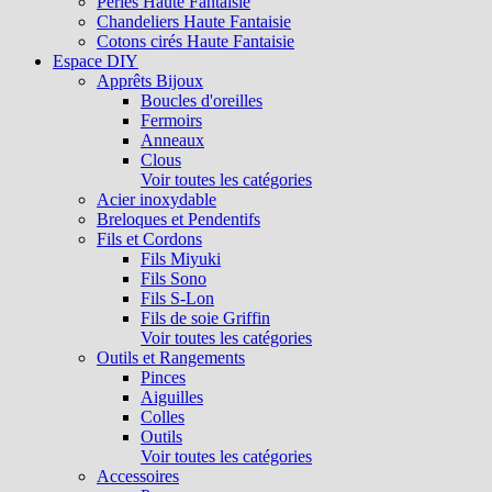
Perles Haute Fantaisie
Chandeliers Haute Fantaisie
Cotons cirés Haute Fantaisie
Espace DIY
Apprêts Bijoux
Boucles d'oreilles
Fermoirs
Anneaux
Clous
Voir toutes les catégories
Acier inoxydable
Breloques et Pendentifs
Fils et Cordons
Fils Miyuki
Fils Sono
Fils S-Lon
Fils de soie Griffin
Voir toutes les catégories
Outils et Rangements
Pinces
Aiguilles
Colles
Outils
Voir toutes les catégories
Accessoires