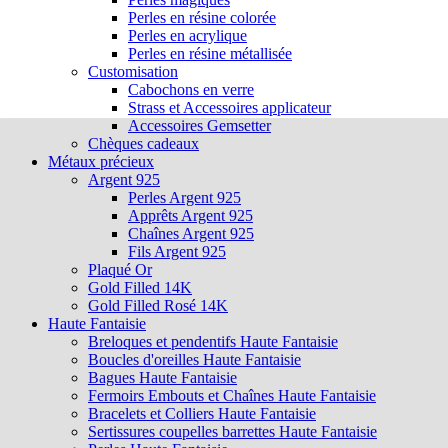
Perles en résine colorée
Perles en acrylique
Perles en résine métallisée
Customisation
Cabochons en verre
Strass et Accessoires applicateur
Accessoires Gemsetter
Chèques cadeaux
Métaux précieux
Argent 925
Perles Argent 925
Apprêts Argent 925
Chaînes Argent 925
Fils Argent 925
Plaqué Or
Gold Filled 14K
Gold Filled Rosé 14K
Haute Fantaisie
Breloques et pendentifs Haute Fantaisie
Boucles d'oreilles Haute Fantaisie
Bagues Haute Fantaisie
Fermoirs Embouts et Chaînes Haute Fantaisie
Bracelets et Colliers Haute Fantaisie
Sertissures coupelles barrettes Haute Fantaisie