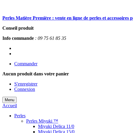
Perles Matière Première : vente en ligne de perles et accessoires 
Conseil produit
Info commande
: 09 75 61 85 35
Commander
Aucun produit
dans votre panier
S'enregistrer
Connexion
Menu
Accueil
Perles
Perles Miyuki ™
Miyuki Delica 11/0
Miyuki Delica 15/0