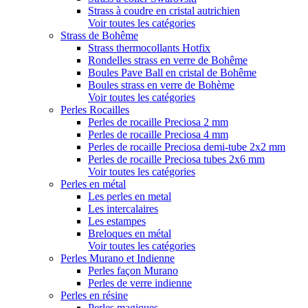
Strass à coudre en cristal autrichien
Voir toutes les catégories
Strass de Bohême
Strass thermocollants Hotfix
Rondelles strass en verre de Bohême
Boules Pave Ball en cristal de Bohême
Boules strass en verre de Bohème
Voir toutes les catégories
Perles Rocailles
Perles de rocaille Preciosa 2 mm
Perles de rocaille Preciosa 4 mm
Perles de rocaille Preciosa demi-tube 2x2 mm
Perles de rocaille Preciosa tubes 2x6 mm
Voir toutes les catégories
Perles en métal
Les perles en metal
Les intercalaires
Les estampes
Breloques en métal
Voir toutes les catégories
Perles Murano et Indienne
Perles façon Murano
Perles de verre indienne
Perles en résine
Perles magiques