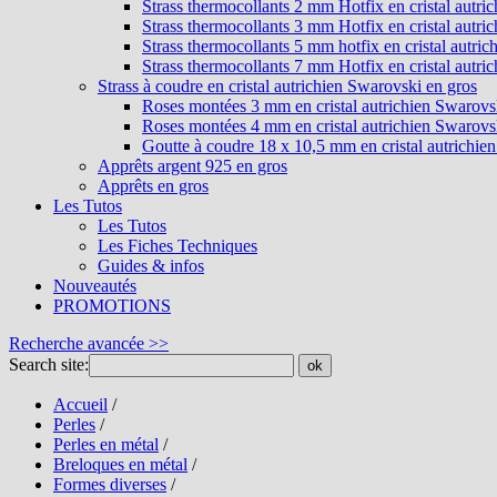
Strass thermocollants 2 mm Hotfix en cristal autri
Strass thermocollants 3 mm Hotfix en cristal autri
Strass thermocollants 5 mm hotfix en cristal autri
Strass thermocollants 7 mm Hotfix en cristal autri
Strass à coudre en cristal autrichien Swarovski en gros
Roses montées 3 mm en cristal autrichien Swarovs
Roses montées 4 mm en cristal autrichien Swarovs
Goutte à coudre 18 x 10,5 mm en cristal autrichie
Apprêts argent 925 en gros
Apprêts en gros
Les Tutos
Les Tutos
Les Fiches Techniques
Guides & infos
Nouveautés
PROMOTIONS
Recherche avancée >>
Search site:
ok
Accueil
/
Perles
/
Perles en métal
/
Breloques en métal
/
Formes diverses
/