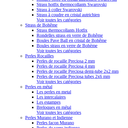
Strass hotfix thermocollants Swarovski
Strass à coller Swarovski
Strass à coudre en cristal autrichien
Voir toutes les catégories
Strass de Bohême
Strass thermocollants Hotfix
Rondelles strass en verre de Bohême
Boules Pave Ball en cristal de Bohême
Boules strass en verre de Bohème
Voir toutes les catégories
Perles Rocailles
Perles de rocaille Preciosa 2 mm
Perles de rocaille Preciosa 4 mm
Perles de rocaille Preciosa demi-tube 2x2 mm
Perles de rocaille Preciosa tubes 2x6 mm
Voir toutes les catégories
Perles en métal
Les perles en metal
Les intercalaires
Les estampes
Breloques en métal
Voir toutes les catégories
Perles Murano et Indienne
Perles façon Murano
Perles de verre indienne