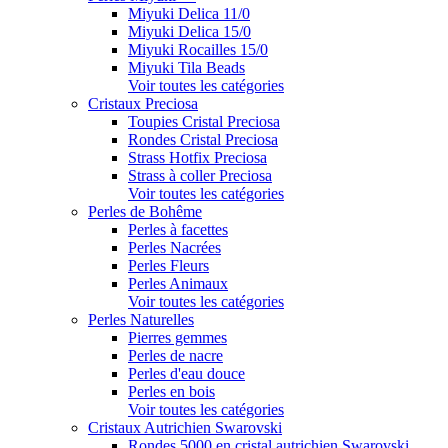
Miyuki Delica 11/0
Miyuki Delica 15/0
Miyuki Rocailles 15/0
Miyuki Tila Beads
Voir toutes les catégories
Cristaux Preciosa
Toupies Cristal Preciosa
Rondes Cristal Preciosa
Strass Hotfix Preciosa
Strass à coller Preciosa
Voir toutes les catégories
Perles de Bohême
Perles à facettes
Perles Nacrées
Perles Fleurs
Perles Animaux
Voir toutes les catégories
Perles Naturelles
Pierres gemmes
Perles de nacre
Perles d'eau douce
Perles en bois
Voir toutes les catégories
Cristaux Autrichien Swarovski
Rondes 5000 en cristal autrichien Swarovski