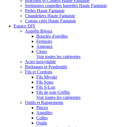
Bracelets et Colliers Haute Fantaisie
Sertissures coupelles barrettes Haute Fantaisie
Perles Haute Fantaisie
Chandeliers Haute Fantaisie
Cotons cirés Haute Fantaisie
Espace DIY
Apprêts Bijoux
Boucles d'oreilles
Fermoirs
Anneaux
Clous
Voir toutes les catégories
Acier inoxydable
Breloques et Pendentifs
Fils et Cordons
Fils Miyuki
Fils Sono
Fils S-Lon
Fils de soie Griffin
Voir toutes les catégories
Outils et Rangements
Pinces
Aiguilles
Colles
Outils