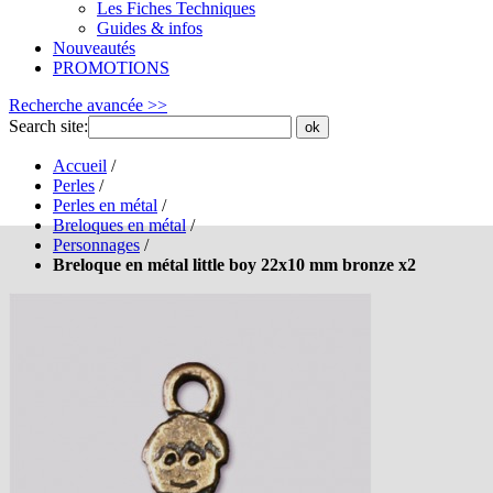
Les Fiches Techniques
Guides & infos
Nouveautés
PROMOTIONS
Recherche avancée >>
Search site:
ok
Accueil
/
Perles
/
Perles en métal
/
Breloques en métal
/
Personnages
/
Breloque en métal little boy 22x10 mm bronze x2