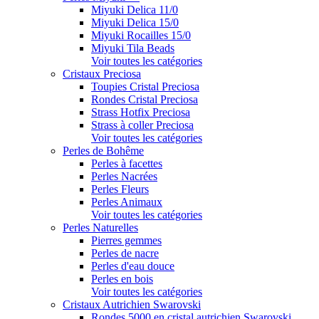
Miyuki Delica 11/0
Miyuki Delica 15/0
Miyuki Rocailles 15/0
Miyuki Tila Beads
Voir toutes les catégories
Cristaux Preciosa
Toupies Cristal Preciosa
Rondes Cristal Preciosa
Strass Hotfix Preciosa
Strass à coller Preciosa
Voir toutes les catégories
Perles de Bohême
Perles à facettes
Perles Nacrées
Perles Fleurs
Perles Animaux
Voir toutes les catégories
Perles Naturelles
Pierres gemmes
Perles de nacre
Perles d'eau douce
Perles en bois
Voir toutes les catégories
Cristaux Autrichien Swarovski
Rondes 5000 en cristal autrichien Swarovski