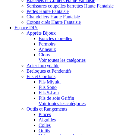
Bracelets et Colliers Haute Fantaisie
Sertissures coupelles barrettes Haute Fantaisie
Perles Haute Fantaisie
Chandeliers Haute Fantaisie
Cotons cirés Haute Fantaisie
Espace DIY
Apprêts Bijoux
Boucles d'oreilles
Fermoirs
Anneaux
Clous
Voir toutes les catégories
Acier inoxydable
Breloques et Pendentifs
Fils et Cordons
Fils Miyuki
Fils Sono
Fils S-Lon
Fils de soie Griffin
Voir toutes les catégories
Outils et Rangements
Pinces
Aiguilles
Colles
Outils