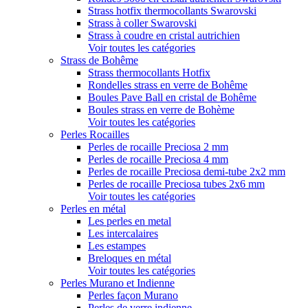
Strass hotfix thermocollants Swarovski
Strass à coller Swarovski
Strass à coudre en cristal autrichien
Voir toutes les catégories
Strass de Bohême
Strass thermocollants Hotfix
Rondelles strass en verre de Bohême
Boules Pave Ball en cristal de Bohême
Boules strass en verre de Bohème
Voir toutes les catégories
Perles Rocailles
Perles de rocaille Preciosa 2 mm
Perles de rocaille Preciosa 4 mm
Perles de rocaille Preciosa demi-tube 2x2 mm
Perles de rocaille Preciosa tubes 2x6 mm
Voir toutes les catégories
Perles en métal
Les perles en metal
Les intercalaires
Les estampes
Breloques en métal
Voir toutes les catégories
Perles Murano et Indienne
Perles façon Murano
Perles de verre indienne