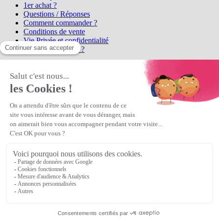
1er achat ?
Questions / Réponses
Comment commander ?
Conditions de vente
Vie Privée et confidentialité
Qui sommes-nous ?
Matière Première
la référence en perles et bijoux
fantaisie, vous propose l'achat de
perles en ligne, telles que les perles
et cristaux et strass en cristal Preciosa, les perles Miyuki perles et
apprêts en Argent 925, Gold Filled, perles de rocaille Preciosa
Matière Première
est un
Revendeur Agréé Preciosa
N° déclaration CNIL : 1242012v0 - Copyright © 2026 Matière
Première
Veuillez patienter...
Continuer vos achats
Voir le panier
Continuer vos achats
or
Voir le panier