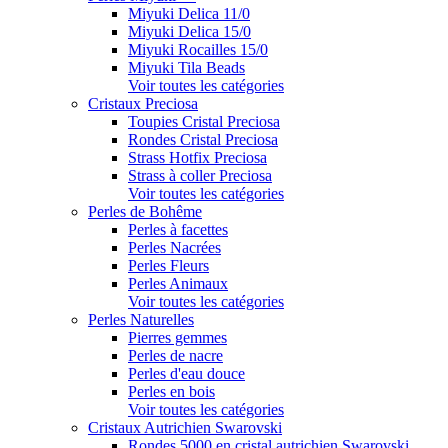
Miyuki Delica 11/0
Miyuki Delica 15/0
Miyuki Rocailles 15/0
Miyuki Tila Beads
Voir toutes les catégories
Cristaux Preciosa
Toupies Cristal Preciosa
Rondes Cristal Preciosa
Strass Hotfix Preciosa
Strass à coller Preciosa
Voir toutes les catégories
Perles de Bohême
Perles à facettes
Perles Nacrées
Perles Fleurs
Perles Animaux
Voir toutes les catégories
Perles Naturelles
Pierres gemmes
Perles de nacre
Perles d'eau douce
Perles en bois
Voir toutes les catégories
Cristaux Autrichien Swarovski
Rondes 5000 en cristal autrichien Swarovski