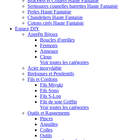
Bracelets et Colliers Haute Fantaisie
Sertissures coupelles barrettes Haute Fantaisie
Perles Haute Fantaisie
Chandeliers Haute Fantaisie
Cotons cirés Haute Fantaisie
Espace DIY
Apprêts Bijoux
Boucles d'oreilles
Fermoirs
Anneaux
Clous
Voir toutes les catégories
Acier inoxydable
Breloques et Pendentifs
Fils et Cordons
Fils Miyuki
Fils Sono
Fils S-Lon
Fils de soie Griffin
Voir toutes les catégories
Outils et Rangements
Pinces
Aiguilles
Colles
Outils