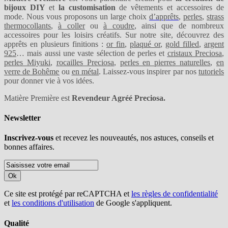
bijoux DIY
et
la customisation
de vêtements et accessoires de
mode. Nous vous proposons un large choix
d’apprêts
,
perles
,
strass
thermocollants
,
à coller
ou
à coudre
, ainsi que de nombreux
accessoires pour les loisirs créatifs. Sur notre site, découvrez des
apprêts en plusieurs finitions :
or fin
,
plaqué or
,
gold filled
,
argent
925
… mais aussi une vaste sélection de perles et
cristaux Preciosa
,
perles Miyuki
,
rocailles Preciosa
,
perles en pierres naturelles
,
en
verre de Bohême
ou
en métal
. Laissez-vous inspirer par nos
tutoriels
pour donner vie à vos idées.
Matière Première est
Revendeur Agréé Preciosa.
Newsletter
Inscrivez-vous
et recevez les nouveautés, nos astuces, conseils et
bonnes affaires.
Ok
Ce site est protégé par reCAPTCHA et
les règles de confidentialité
et
les conditions d'utilisation
de Google s'appliquent.
Qualité