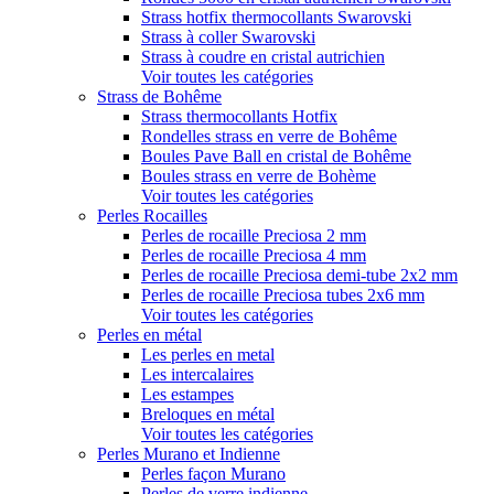
Strass hotfix thermocollants Swarovski
Strass à coller Swarovski
Strass à coudre en cristal autrichien
Voir toutes les catégories
Strass de Bohême
Strass thermocollants Hotfix
Rondelles strass en verre de Bohême
Boules Pave Ball en cristal de Bohême
Boules strass en verre de Bohème
Voir toutes les catégories
Perles Rocailles
Perles de rocaille Preciosa 2 mm
Perles de rocaille Preciosa 4 mm
Perles de rocaille Preciosa demi-tube 2x2 mm
Perles de rocaille Preciosa tubes 2x6 mm
Voir toutes les catégories
Perles en métal
Les perles en metal
Les intercalaires
Les estampes
Breloques en métal
Voir toutes les catégories
Perles Murano et Indienne
Perles façon Murano
Perles de verre indienne