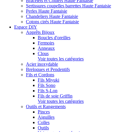
Bracelets et Colliers Haute Fantaisie
Sertissures coupelles barrettes Haute Fantaisie
Perles Haute Fantaisie
Chandeliers Haute Fantaisie
Cotons cirés Haute Fantaisie
Espace DIY
Apprêts Bijoux
Boucles d'oreilles
Fermoirs
Anneaux
Clous
Voir toutes les catégories
Acier inoxydable
Breloques et Pendentifs
Fils et Cordons
Fils Miyuki
Fils Sono
Fils S-Lon
Fils de soie Griffin
Voir toutes les catégories
Outils et Rangements
Pinces
Aiguilles
Colles
Outils