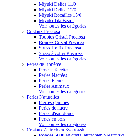
Miyuki Delica 11/0
Miyuki Delica 15/0
Miyuki Rocailles 15/0
Miyuki Tila Beads
Voir toutes les catégories
Cristaux Preciosa
Toupies Cristal Preciosa
Rondes Cristal Preciosa
Strass Hotfix Preciosa
Strass à coller Preciosa
Voir toutes les catégories
Perles de Bohême
Perles à facettes
Perles Nacrées
Perles Fleurs
Perles Animaux
Voir toutes les catégories
Perles Naturelles
Pierres gemmes
Perles de nacre
Perles d'eau douce
Perles en bois
Voir toutes les catégories
Cristaux Autrichien Swarovski
Rondes 5000 en cristal autrichien Swarovski