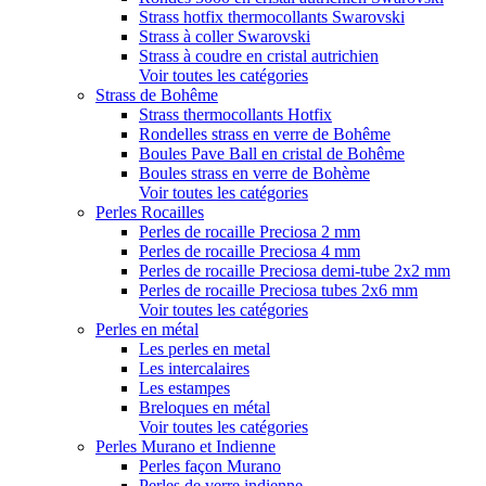
Strass hotfix thermocollants Swarovski
Strass à coller Swarovski
Strass à coudre en cristal autrichien
Voir toutes les catégories
Strass de Bohême
Strass thermocollants Hotfix
Rondelles strass en verre de Bohême
Boules Pave Ball en cristal de Bohême
Boules strass en verre de Bohème
Voir toutes les catégories
Perles Rocailles
Perles de rocaille Preciosa 2 mm
Perles de rocaille Preciosa 4 mm
Perles de rocaille Preciosa demi-tube 2x2 mm
Perles de rocaille Preciosa tubes 2x6 mm
Voir toutes les catégories
Perles en métal
Les perles en metal
Les intercalaires
Les estampes
Breloques en métal
Voir toutes les catégories
Perles Murano et Indienne
Perles façon Murano
Perles de verre indienne