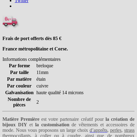
Twitter
Frais de port offerts dès 85
€
France métropolitaine et Corse.
Informations complémentaires
Par forme
breloque
Par taille
11mm
Par matière
étain
Par couleur
cuivre
Galvanisation
haute qualité 14 microns
Nombre de
2
pièces
Matière Première
est votre partenaire créatif pour
la création de
bijoux DIY
et
la customisation
de vêtements et accessoires de
mode. Nous vous proposons un large choix
d’apprêts
,
perles
,
strass
thermocollants
,
à coller
ou
à coudre
, ainsi que de nombreux