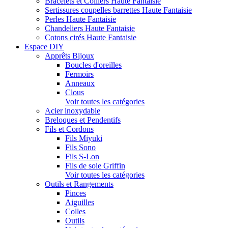
Bracelets et Colliers Haute Fantaisie
Sertissures coupelles barrettes Haute Fantaisie
Perles Haute Fantaisie
Chandeliers Haute Fantaisie
Cotons cirés Haute Fantaisie
Espace DIY
Apprêts Bijoux
Boucles d'oreilles
Fermoirs
Anneaux
Clous
Voir toutes les catégories
Acier inoxydable
Breloques et Pendentifs
Fils et Cordons
Fils Miyuki
Fils Sono
Fils S-Lon
Fils de soie Griffin
Voir toutes les catégories
Outils et Rangements
Pinces
Aiguilles
Colles
Outils