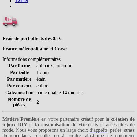
Twitter
Frais de port offerts dès 85
€
France métropolitaine et Corse.
Informations complémentaires
Par forme
animaux, breloque
Par taille
15mm
Par matière
étain
Par couleur
cuivre
Galvanisation
haute qualité 14 microns
Nombre de
2
pièces
Matière Première
est votre partenaire créatif pour
la création de
bijoux DIY
et
la customisation
de vêtements et accessoires de
mode. Nous vous proposons un large choix
d’apprêts
,
perles
,
strass
thermocollants
,
à coller
ou
à coudre
, ainsi que de nombreux