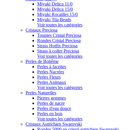
Miyuki Delica 11/0
Miyuki Delica 15/0
Miyuki Rocailles 15/0
Miyuki Tila Beads
Voir toutes les catégories
Cristaux Preciosa
Toupies Cristal Preciosa
Rondes Cristal Preciosa
Strass Hotfix Preciosa
Strass à coller Preciosa
Voir toutes les catégories
Perles de Bohême
Perles à facettes
Perles Nacrées
Perles Fleurs
Perles Animaux
Voir toutes les catégories
Perles Naturelles
Pierres gemmes
Perles de nacre
Perles d'eau douce
Perles en bois
Voir toutes les catégories
Cristaux Autrichien Swarovski
Rondes 5000 en cristal autrichien Swarovski