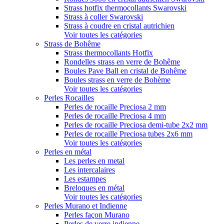
Strass hotfix thermocollants Swarovski
Strass à coller Swarovski
Strass à coudre en cristal autrichien
Voir toutes les catégories
Strass de Bohême
Strass thermocollants Hotfix
Rondelles strass en verre de Bohême
Boules Pave Ball en cristal de Bohême
Boules strass en verre de Bohème
Voir toutes les catégories
Perles Rocailles
Perles de rocaille Preciosa 2 mm
Perles de rocaille Preciosa 4 mm
Perles de rocaille Preciosa demi-tube 2x2 mm
Perles de rocaille Preciosa tubes 2x6 mm
Voir toutes les catégories
Perles en métal
Les perles en metal
Les intercalaires
Les estampes
Breloques en métal
Voir toutes les catégories
Perles Murano et Indienne
Perles façon Murano
Perles de verre indienne