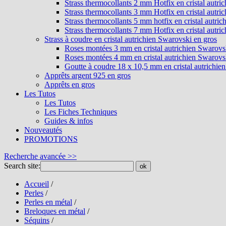
Strass thermocollants 2 mm Hotfix en cristal autri
Strass thermocollants 3 mm Hotfix en cristal autri
Strass thermocollants 5 mm hotfix en cristal autri
Strass thermocollants 7 mm Hotfix en cristal autri
Strass à coudre en cristal autrichien Swarovski en gros
Roses montées 3 mm en cristal autrichien Swarovs
Roses montées 4 mm en cristal autrichien Swarovs
Goutte à coudre 18 x 10,5 mm en cristal autrichie
Apprêts argent 925 en gros
Apprêts en gros
Les Tutos
Les Tutos
Les Fiches Techniques
Guides & infos
Nouveautés
PROMOTIONS
Recherche avancée >>
Search site:
ok
Accueil
/
Perles
/
Perles en métal
/
Breloques en métal
/
Séquins
/