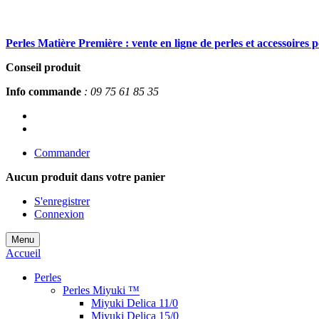
Perles Matière Première : vente en ligne de perles et accessoires 
Conseil produit
Info commande
: 09 75 61 85 35
Commander
Aucun produit
dans votre panier
S'enregistrer
Connexion
Menu
Accueil
Perles
Perles Miyuki ™
Miyuki Delica 11/0
Miyuki Delica 15/0