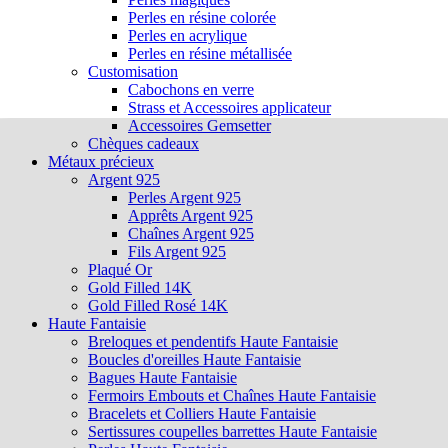
Perles en résine colorée
Perles en acrylique
Perles en résine métallisée
Customisation
Cabochons en verre
Strass et Accessoires applicateur
Accessoires Gemsetter
Chèques cadeaux
Métaux précieux
Argent 925
Perles Argent 925
Apprêts Argent 925
Chaînes Argent 925
Fils Argent 925
Plaqué Or
Gold Filled 14K
Gold Filled Rosé 14K
Haute Fantaisie
Breloques et pendentifs Haute Fantaisie
Boucles d'oreilles Haute Fantaisie
Bagues Haute Fantaisie
Fermoirs Embouts et Chaînes Haute Fantaisie
Bracelets et Colliers Haute Fantaisie
Sertissures coupelles barrettes Haute Fantaisie