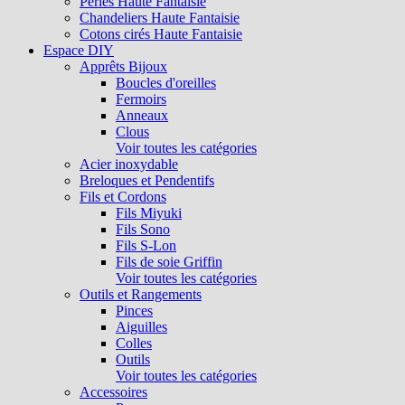
Perles Haute Fantaisie
Chandeliers Haute Fantaisie
Cotons cirés Haute Fantaisie
Espace DIY
Apprêts Bijoux
Boucles d'oreilles
Fermoirs
Anneaux
Clous
Voir toutes les catégories
Acier inoxydable
Breloques et Pendentifs
Fils et Cordons
Fils Miyuki
Fils Sono
Fils S-Lon
Fils de soie Griffin
Voir toutes les catégories
Outils et Rangements
Pinces
Aiguilles
Colles
Outils
Voir toutes les catégories
Accessoires