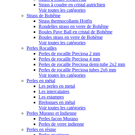
Strass à coudre en cristal autrichien
Voir toutes les catégories
Strass de Bohême
Strass thermocollants Hotfix
Rondelles strass en verre de Bohême
Boules Pave Ball en cristal de Bohême
Boules strass en verre de Bohème
Voir toutes les catégories
Perles Rocailles
Perles de rocaille Preciosa 2 mm
Perles de rocaille Preciosa 4 mm
Perles de rocaille Preciosa demi-tube 2x2 mm
Perles de rocaille Preciosa tubes 2x6 mm
Voir toutes les catégories
Perles en métal
Les perles en metal
Les intercalaires
Les estampes
Breloques en métal
Voir toutes les catégories
Perles Murano et Indienne
Perles façon Murano
Perles de verre indienne
Perles en résine
Perles magiques