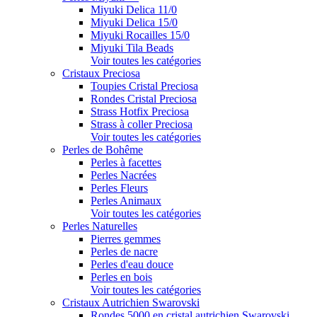
Miyuki Delica 11/0
Miyuki Delica 15/0
Miyuki Rocailles 15/0
Miyuki Tila Beads
Voir toutes les catégories
Cristaux Preciosa
Toupies Cristal Preciosa
Rondes Cristal Preciosa
Strass Hotfix Preciosa
Strass à coller Preciosa
Voir toutes les catégories
Perles de Bohême
Perles à facettes
Perles Nacrées
Perles Fleurs
Perles Animaux
Voir toutes les catégories
Perles Naturelles
Pierres gemmes
Perles de nacre
Perles d'eau douce
Perles en bois
Voir toutes les catégories
Cristaux Autrichien Swarovski
Rondes 5000 en cristal autrichien Swarovski