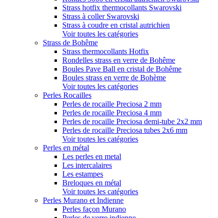
Strass hotfix thermocollants Swarovski
Strass à coller Swarovski
Strass à coudre en cristal autrichien
Voir toutes les catégories
Strass de Bohême
Strass thermocollants Hotfix
Rondelles strass en verre de Bohême
Boules Pave Ball en cristal de Bohême
Boules strass en verre de Bohème
Voir toutes les catégories
Perles Rocailles
Perles de rocaille Preciosa 2 mm
Perles de rocaille Preciosa 4 mm
Perles de rocaille Preciosa demi-tube 2x2 mm
Perles de rocaille Preciosa tubes 2x6 mm
Voir toutes les catégories
Perles en métal
Les perles en metal
Les intercalaires
Les estampes
Breloques en métal
Voir toutes les catégories
Perles Murano et Indienne
Perles façon Murano
Perles de verre indienne