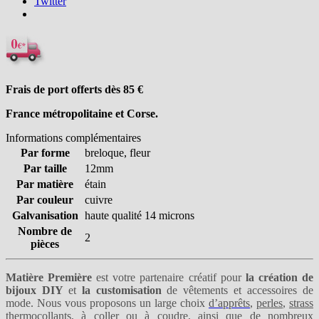
Twitter
Frais de port offerts dès 85
€
France métropolitaine et Corse.
Informations complémentaires
Par forme
breloque, fleur
Par taille
12mm
Par matière
étain
Par couleur
cuivre
Galvanisation
haute qualité 14 microns
Nombre de
2
pièces
Matière Première
est votre partenaire créatif pour
la création de
bijoux DIY
et
la customisation
de vêtements et accessoires de
mode. Nous vous proposons un large choix
d’apprêts
,
perles
,
strass
thermocollants
,
à coller
ou
à coudre
, ainsi que de nombreux