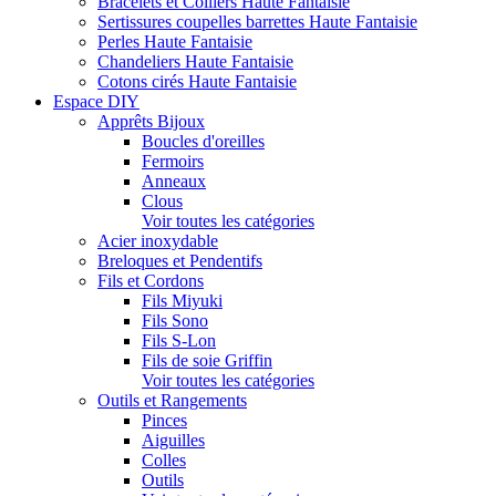
Bracelets et Colliers Haute Fantaisie
Sertissures coupelles barrettes Haute Fantaisie
Perles Haute Fantaisie
Chandeliers Haute Fantaisie
Cotons cirés Haute Fantaisie
Espace DIY
Apprêts Bijoux
Boucles d'oreilles
Fermoirs
Anneaux
Clous
Voir toutes les catégories
Acier inoxydable
Breloques et Pendentifs
Fils et Cordons
Fils Miyuki
Fils Sono
Fils S-Lon
Fils de soie Griffin
Voir toutes les catégories
Outils et Rangements
Pinces
Aiguilles
Colles
Outils